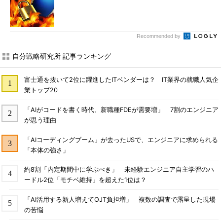
Recommended by
自分戦略研究所 記事ランキング
富士通を抜いて2位に躍進したITベンダーは？ IT業界の就職人気企
業トップ20
「AIがコードを書く時代、新職種FDEが需要増」 7割のエンジニア
が思う理由
「AIコーディングブーム」が去ったUSで、エンジニアに求められる
「本体の強さ」
約8割「内定期間中に学ぶべき」 未経験エンジニア自主学習のハ
ードル2位「モチベ維持」を超えた1位は？
「AI活用する新人増えてOJT負担増」 複数の調査で露呈した現場
の苦悩