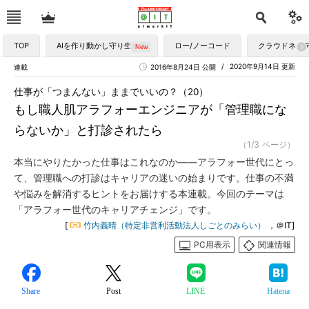
TOP
AIを作り動かし守り生かす
ロー/ノーコード
クラウドネイ
2020年9月14日 更新
連載
2016年8月24日 公開
仕事が「つまんない」ままでいいの？（20）
もし職人肌アラフォーエンジニアが「管理職にな
らないか」と打診されたら
（1/3 ページ）
本当にやりたかった仕事はこれなのか――アラフォー世代にとっ
て、管理職への打診はキャリアの迷いの始まりです。仕事の不満
や悩みを解消するヒントをお届けする本連載。今回のテーマは
「アラフォー世代のキャリアチェンジ」です。
[
竹内義晴（特定非営利活動法人しごとのみらい）
，＠IT]
PC用表示
関連情報
Share
Post
LINE
Hatena