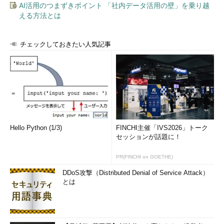
れば楽になりますか？
AI活用のつまずきポイント 「社内データ活用の壁」を乗り越
える方法とは
ホーヴァス氏
幾つかAIや機械学習を適
用できる領域があるでしょう。例えば、
チェックしておきたい人気記事
コードの脆弱性スキャンを行うツールを
使えば作業をある程度自動化できます
が、中には誤検知やミスもあります。AI
でそうした誤検知を発見し、補うことも
可能でしょう。
1社だけでは完結しないソフトウェア
開発、どうセキュリティを担保す
Hello Python (1/3)
FINCHI主催「IVS2026」トーク
セッションが話題に！
る？
PR(FINCHI on GOETHE)
――ソフトウェア開発を外注している場
合、サプライチェーン全体にまたがって
DDoS攻撃（Distributed Denial of Service Attack）
とは
セキュリティを担保するにはどうしたら
いいのでしょうか？
ホーヴァス氏
1社で全てを開発できれ