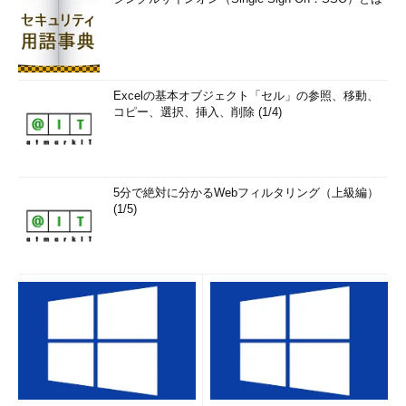
うすべきでしょうか？
ホーヴァス氏
オープンソースソフトウ
ェアになりすましたマルウェアや、サー
ドパーティー製のプロプライエタリなコ
Excelの基本オブジェクト「セル」の参照、移動、
コピー、選択、挿入、削除 (1/4)
ードが含まれていないかをスキャンする
ソフトウェアコンポジション分析が重要
です。オープンソースソフトウェアは素
晴らしいものですが、それでもスキャン
5分で絶対に分かるWebフィルタリング（上級編）
は必須です。
(1/5)
「見つかった脆弱性を誰がどのように
修正すべきか」は、深刻度や影響範囲に
よって異なってくるでしょう。オリジナ
ルのコードを書いた人が修正すべきでし
ょうが、必ずしもコミュニティー側にセ
キュリティの専門知識を持った人がいる
とは限りません。時にはハッカーコミュ
ニティーが修正することもあり得るでし
ょう。