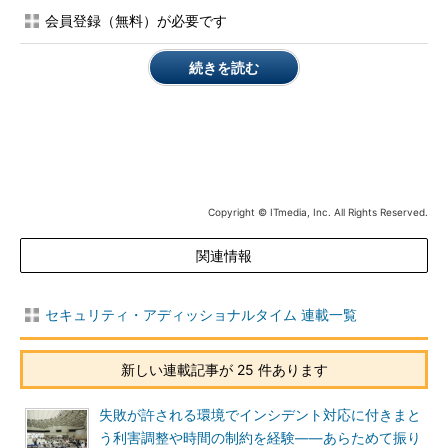
けません。セキュリティ担当者の役割
会員登録（無料）が必要です
は、問題があるからといって何かを止め
させるのではなく、開発者がセキュリテ
続きを読む
ィを推進できるようサポートすることで
す。それには、セキュリティ業界の専門
用語ではなく、開発者にも分かる言葉を
使ってコミュニケーションを取らなけれ
ばいけません。
Copyright © ITmedia, Inc. All Rights Reserved.
一方で、開発者も「自分の好きなよう
に開発できる」という自由を享受するだ
関連情報
けではなく、責任も伴わなければいけま
せん。ですから彼らも、セキュリティや
運用に関する言葉を理解していく必要が
セキュリティ・アディッショナルタイム 連載一覧
あるでしょう。DevSecOpsの取り組み
がうまくいっている企業では、こうした
新しい連載記事が 25 件あります
言葉や役割がうまく一つに統合されてい
ます。
失敗が許される環境でインシデント対応に付きまと
う利害調整や時間の制約を経験――あらためて振り
――開発には、同時に「スピード」が求