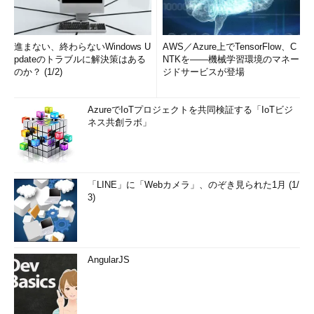
進まない、終わらないWindows U
AWS／Azure上でTensorFlow、C
pdateのトラブルに解決策はある
NTKを――機械学習環境のマネー
のか？ (1/2)
ジドサービスが登場
AzureでIoTプロジェクトを共同検証する「IoTビジ
ネス共創ラボ」
「LINE」に「Webカメラ」、のぞき見られた1月 (1/
3)
AngularJS