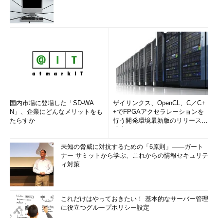
国内市場に登場した「SD-WA
ザイリンクス、OpenCL、C／C+
N」、企業にどんなメリットをも
+でFPGAアクセラレーションを
たらすか
行う開発環境最新版のリリースを
発表
未知の脅威に対抗するための「6原則」――ガート
ナー サミットから学ぶ、これからの情報セキュリテ
ィ対策
これだけはやっておきたい！ 基本的なサーバー管理
に役立つグループポリシー設定