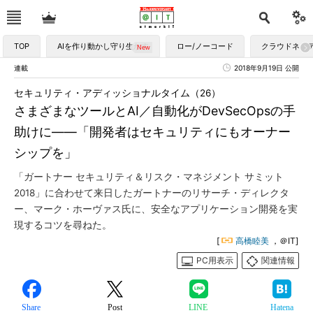
TOP
AIを作り動かし守り生かす
ロー/ノーコード
クラウドネイ
連載
2018年9月19日 公開
セキュリティ・アディッショナルタイム（26）
さまざまなツールとAI／自動化がDevSecOpsの手
助けに――「開発者はセキュリティにもオーナー
シップを」
「ガートナー セキュリティ＆リスク・マネジメント サミット
2018」に合わせて来日したガートナーのリサーチ・ディレクタ
ー、マーク・ホーヴァス氏に、安全なアプリケーション開発を実
現するコツを尋ねた。
[
高橋睦美
，＠IT]
PC用表示
関連情報
Share
Post
LINE
Hatena