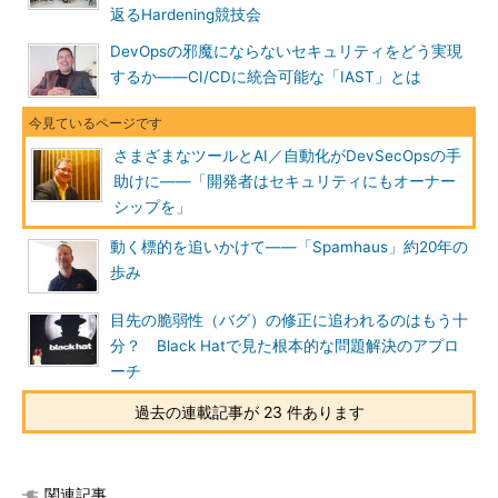
返るHardening競技会
められます。セキュリティと両立させる
のは難しいのではないでしょうか。
DevOpsの邪魔にならないセキュリティをどう実現
するか――CI/CDに統合可能な「IAST」とは
ホーヴァス氏
やり方はいろいろありま
すが、開発スピードとの両立を図るに
は、まずは可能な限り自動化することが
さまざまなツールとAI／自動化がDevSecOpsの手
不可欠です。テストを行い、そこで見つ
助けに――「開発者はセキュリティにもオーナー
かった問題を修正するプロセスを人手だ
シップを」
けに頼るのは困難です。また、アプリケ
動く標的を追いかけて――「Spamhaus」約20年の
ーション側にインテリジェンスを組み込
歩み
み、攻撃を受けたら、人が介入しなくて
もダイナミックに保護機能を実装すると
目先の脆弱性（バグ）の修正に追われるのはもう十
いったことを自動的に実現する必要もあ
分？ Black Hatで見た根本的な問題解決のアプロ
るでしょう。
ーチ
もう一つは、開発の前の段階、設計段
過去の連載記事が 23 件あります
階からセキュリティについて考慮し、セ
キュリティを組み込んだアーキテクチャ
を実現することです。初めからセキュリ
関連記事