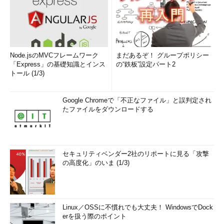
受けた消費者の苦情が大きくなれば、セ
キュリティについての意識も徐々に高ま
っていくと思います。
Node.jsのMVCフレームワーク
――最後に、セキュアな開発プロセスを
まだあるぞ！ グループポリシー
「Express」の基礎知識とインス
の“鉄板”設定パート2
実現するために、一言アドバイスをお願
トール (1/3)
いします。
ホーヴァス氏
DevOpsという新しいモ
Google Chromeで「不正なファイル」と誤判定され
たファイルをダウンロードする
デルは、開発者が作りたいものを作れる
自由を与えてくれますが、同時に責任も
伴います。ただ、25年前の皆さんの親
の世代とは異なり、今は多くの成熟した
セキュリティベンダー2社のリポートに見る「攻撃
ツールがあるため、煩雑な作業の多くを
の高度化」のいま (1/3)
自動化できます。コードのオーナーた
れ、そしてセキュリティに関してもより
良い仕事をしてください。過去に比べれ
ば、それは簡単なはずです。
Linux／OSSに不慣れでも大丈夫！ WindowsでDock
erを扱う際のポイント