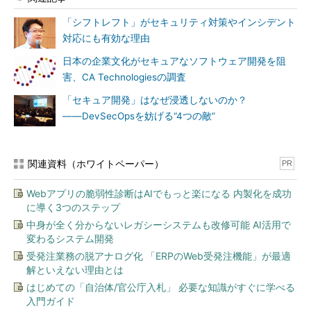
ティを組み入れることで、開発者の負担
を減らすことができるでしょう。
「シフトレフト」がセキュリティ対策やインシデント
対応にも有効な理由
――早ければ早いほどいいということで
日本の企業文化がセキュアなソフトウェア開発を阻
しょうか？
害、CA Technologiesの調査
ホーヴァス氏
その通りです。品質は高
「セキュア開発」はなぜ浸透しないのか？
まる一方でコストはより少なく、修正も
――DevSecOpsを妨げる“4つの敵”
より迅速に行えます。例えば、IDEにセ
キュリティ上の脆弱性やバグを洗い出す
ツールを組み込み、スペルチェックと同
関連資料（ホワイトペーパー）
PR
じようにチェックし、問題を見つけたら
「別のライブラリを使うべきです」と開
Webアプリの脆弱性診断はAIでもっと楽になる 内製化を成功
発中に提案するようにすれば、修正は数
に導く3つのステップ
分程度ですみます。けれど、この段階で
中身が全く分からないレガシーシステムも改修可能 AI活用で
脆弱性を修正せずに運用に入ってから直
変わるシステム開発
すとなれば、コストは25倍に膨らむで
受発注業務の脱アナログ化 「ERPのWeb受発注機能」が最適
解といえない理由とは
しょう。
はじめての「自治体/官公庁入札」 必要な知識がすぐに学べる
――こうした作業の一部は、AIを活用す
入門ガイド