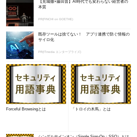
【見城徹×藤田晋】AI時代でも変わらない経営者の
ばいいですが、そうもいかないことの方
本質
が多いですよね。開発の各フェーズで有
効なツールを活用することをお勧めして
PR(FINCHI on GOETHE)
います。まずは静的解析ツール
（SAST）、次はアプリケーションの稼
既存ツールは捨てない！ アプリ連携で防ぐ情報の
働中に行う動的解析ツール（DAST）、
サイロ化
それから、既知の脆弱性や問題を洗い出
すインタラクティブ解析の3つを、開発
PR(ITmedia エンタープライズ)
ライフサイクルの初期段階から活用する
のがお勧めです。
開発の一部を外注するのであれば、外
注先独自のチェックだけでなく、サード
パーティーのツールによる解析結果を証
拠として添えて、「要求するレベルを満
たしているか』を確認すべきでしょう。
Forceful Browsingとは
「トロイの木馬」とは
――コードの中に組み入れたオープンソ
ースソフトウェアやオープンなコンポー
ネントに脆弱性が見つかったときは、ど
シングルサインオン（Single Sign-On：SSO）とは