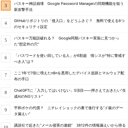
パスキー神話崩壊 Google Password Managerの同期機能を狙う
新攻撃手法
GitHubリポジトリの「侵入口」をどうふさぐ？ 無料で使える6つ
のセキュリティ設定
パスキー万能説破れる？ Google同期パスキー実装に見つかっ
た“想定外の穴”
「パスワードを使い回している人」が6割超 情シスが“特に警戒す
べき人”は？
ここ1年で7倍に増えたn8nを悪用したデバイス追跡とマルウェア配
布の手口
ChatGPTに「入力してはいけない」5項目――押さえておきたい“生
成AIのNGリスト”
平和ボケの代償？ ニチレイショックの裏で進行する“ド級のデー
タ漏えい”
講談社で起きた“メール侵害の連鎖” 3812件の情報漏えいから得る