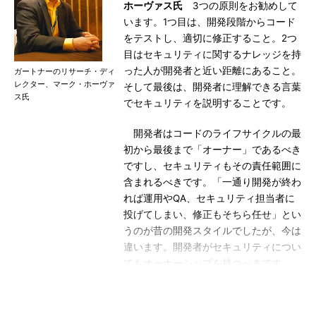
ホーヴァス氏
3つの原則をお勧めして
います。1つ目は、開発段階からコード
をテストし、適切に修正すること。2つ
目はセキュリティに関するナレッジを持
った人が開発者と近い距離にあること。
ガートナーのリサーチ・ディ
レクター、マーク・ホーヴァ
そして最後は、開発者に理解できる言葉
ス氏
でセキュリティを説明することです。
開発者はコードのライフサイクルの最
初から最後まで「オーナー」であるべき
ですし、セキュリティもその責任範囲に
含まれるべきです。「一通り開発が終わ
れば運用やQA、セキュリティ担当者に
投げてしまい、修正もそちら任せ」とい
うのが昔の開発スタイルでしたが、今は
違います。開発者がセキュリティについ
てもオーナーシップを持つべきです。
それには、開発者側だけではなく、セ
キュリティ担当者側も変わらなければい