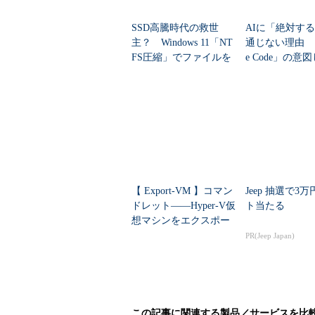
-q
--quiet
致命的なエラー以外のメ
-v
--verbose
処理中の圧縮率などを表
SSD高騰時代の救世
AIに「絶対す
これ以降は全てファイル
主？ Windows 11「NT
通じない理由 「
--
どに使用）
FS圧縮」でファイルを
e Code」の意
消さずに容量を稼ぐ裏
動作を防ぐ7つの
ワザ
ファイルを圧縮する
「
bzip2 ファイル名
」でファイル
とができ、その場合、ファイルを個
【 Export-VM 】コマン
Jeep 抽選で3
ドレット――Hyper-V仮
ト当たる
圧縮後のファイル名は「元のファイ
想マシンをエクスポー
トする
PR(Jeep Japan)
ます。元のファイルを残したい場合
コマンド実行例
bzip2 ファイル名
この記事に関連する製品／サービスを比
（ファイルを圧縮し、元のファイルを削