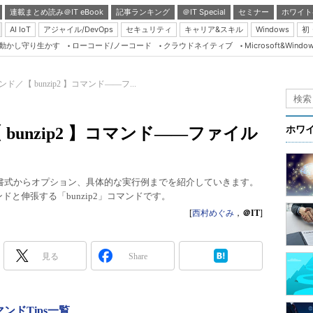
連載まとめ読み＠IT eBook
記事ランキング
＠IT Special
セミナー
ホワイト
AI IoT
アジャイル/DevOps
セキュリティ
キャリア&スキル
Windows
初
り動かし守り生かす
ローコード/ノーコード
クラウドネイティブ
Microsoft&Windo
Server & Storage
HTML5 + UX
マンド／【 bunzip2 】コマンド――フ...
Smart & Social
Coding Edge
【 bunzip2 】コマンド――ファイル
ホワ
Java Agile
Database Expert
本書式からオプション、具体的な実行例までを紹介していきます。
Linux ＆ OSS
ドと伸張する「bunzip2」コマンドです。
Master of IP Networ
[
西村めぐみ
，
＠IT
]
Security & Trust
見る
Share
Test & Tools
Insider.NET
ブログ
マンドTips一覧