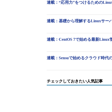
連載：“応用力”をつけるためのLinu
連載：基礎から理解するLinuxサーバー［
bzip2／bunzip2の主なオプシ
連載：CentOS 7で始める最新Linu
短いオプ
長いオプ
意味
ション
ション
--
-d
伸張を行う（bunzip2
連載：Sensuで始めるクラウド時代
decompress
-z
--compress
圧縮を行う（bzip2コ
圧縮時のブロックサイズを
-1～-9
なるものの、使用するメ
チェックしておきたい人気記事
-s
--small
メモリ使用量を減らす（
-c
--stdout
結果をファイルではなく
-k
--keep
圧縮前／伸張前のファイ
-f
--force
ファイルを上書きする
-t
--test
圧縮ファイルを伸張せず