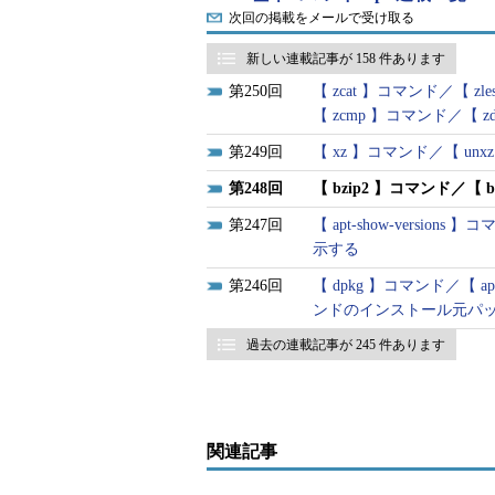
します。複数のファイルをまとめた
次回の掲載をメールで受け取る
です（※1）。
新しい連載記事が 158 件あります
250
【 zcat 】コマンド／【 z
拡張子には「.bz2」を使用します。
【 zcmp 】コマンド／【
※1 tarコマンドの「
249
【 xz 】コマンド／【 u
の圧縮や伸張をtar
248
【 bzip2 】コマンド／
※2 より新しい「.x
回）。
247
【 apt-show-vers
示する
246
【 dpkg 】コマンド／【 apt
ンドのインストール元パ
bzip2コマンドの書式
過去の連載記事が 245 件あります
bzip2 [オプション] ファイル名
bunzip2コマンドの書式
bunzip2 [オプション] ファイル
関連記事