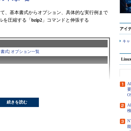
ついて、基本書式からオプション、具体的な実行例まで
ルを圧縮する「
bzip2
」コマンドと伸張する
アイ
キャ
|
書式
|
オプション一覧
Lin
確かめる
要
O
続きを読む
マンドとは？
A
検
マンド、「bunzip2」は圧縮されたファイルを元に戻
N
/gunzipコマンド
同様、1つ1つのファイルに対して機能