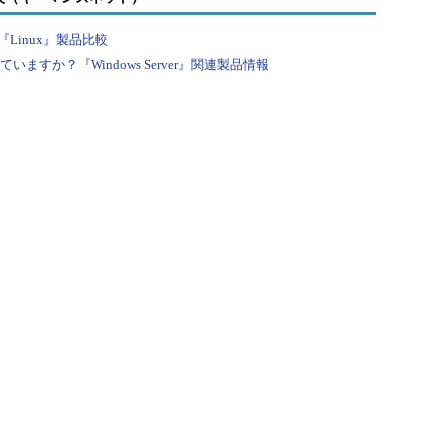
Linux』製品比較
す）
すか？『Windows Server』関連製品情報
し、mydataを削除する）
目次に戻る
RSSについて
アイティメディアIDについて