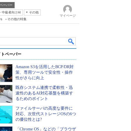
ペーパー
・中級者向けAI
その他
マイページ
ws
その他の特集
イトペーパー
Amazon S3を活用したBCP/DR対
策、専用ツールで安全性・操作
性がさらに向上
既存システム連携で柔軟性・迅
k
速性のあるAI対応基盤を構築す
るためのポイント
ファイルサーバの高度な要件に
対応、次世代ストレージOSの6つ
の優位性とは?
「Chrome OS」などの「ブラウザ