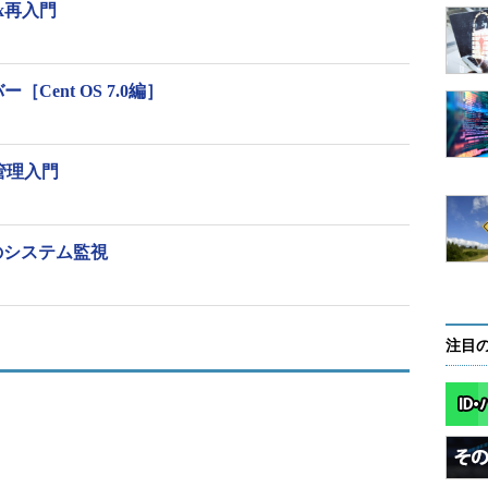
x再入門
目次に戻る
Cent OS 7.0編］
ョン
x管理入門
コマンドのデフォルト）
のシステム監視
マンドのデフォルト）
100K～900KBに設定する（ブロックサイズが大きと圧縮率が高く
モリ量が大きくなる）
注目
圧縮の際は「-2」相当となる）
標準出力へ出力する（主にパイプで別コマンドに渡す際に使用）
ルを残す
、整合性をテストする