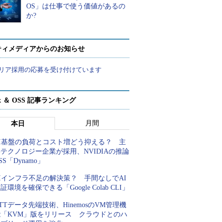
OS」は仕事で使う価値があるの
か?
ティメディアからのお知らせ
リア採用の応募を受け付けています
ux ＆ OSS 記事ランキング
月間
本日
AI基盤の負荷とコスト増どう抑える？ 主
テクノロジー企業が採用、NVIDIAの推論
SS「Dynamo」
Iインフラ不足の解決策？ 手間なしでAI
証環境を確保できる「Google Colab CLI」
TTデータ先端技術、HinemosのVM管理機
能「KVM」版をリリース クラウドとのハ