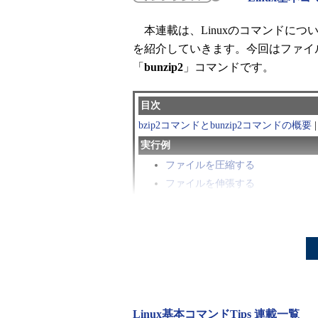
本連載は、Linuxのコマンドに
を紹介していきます。今回はファイ
「
bunzip2
」コマンドです。
目次
bzip2コマンドとbunzip2コマンドの概要
実行例
ファイルを圧縮する
ファイルを伸張する
ブロックサイズと圧縮率の関係を
bzip2コマンド／bunzip2コ
「bzip2」はファイルを圧縮するコ
す（伸張する）コマンドです。
gzip
Linux基本コマンドTips 連載一覧