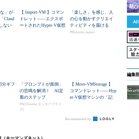
ッセージを表示しない
示する（-vの数を増やすとより詳細になる）
るな」が
【 Import-VM 】コマン
「楽しさ」を感じ、人
名として扱う（ダッシュで始まる名前のファイルを使用したい場合な
Claud
ドレット――エクスポ
の心を動かすクリエイ
図しない
ートされたHyper-V仮想
ティビティを届ける
TIPS
マシンをHyper-Vホスト
PR(dentsu Japan)
にインポート...
目次に戻る
編集
を圧縮します（
画面1
）。ファイルを複数指定するこ
別に圧縮します。
万円分ギフ
「プロンプトが面倒」
【 Move-VMStorage 】
の悲鳴を解消！ AI定
コマンドレット――Hyp
ル名.bz2」となり、元のファイルを自動的に削除し
着のステップ
er-V仮想マシンの「記
憶域」を移動する
PR(ITmedia エンタープライ
は「
-k
」オプションを使用します。
ズ)
Recommended by
較（キーマンズネット）
除する）