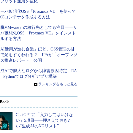
イブリッド運用を強化
ーバ仮想化OSS「Proxmox VE」を使って
XCコンテナを作成する方法
脱VMware」の移行先としても注目――サ
バ仮想化OSS「Proxmox VE」をインスト
ールする方法
AI活用が進む企業」ほど、OSS管理の甘
さで足をすくわれる？ IPAが「オープンソ
ース推進レポート」公開
成AIで膨大なログから障害原因特定 RA
、Pythonでログ分析アプリ構築
»
ランキングをもっと見る
Book
ChatGPTに「入力してはいけな
い」5項目――押さえておきた
い“生成AIのNGリスト”