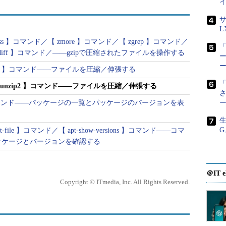
い場合は、
tarコマンド
と組み合わせる手法が一般的
サ
L
less 】コマンド／【 zmore 】コマンド／【 zgrep 】コマンド／
gzipより新しく、圧縮率も高い形式です（※2）。
「
 zdiff 】コマンド／――gzipで圧縮されたファイルを操作する
ー
-j」オプション（「--bzip2」オプション）を指定することで、bzip2形式
nxz 】コマンド――ファイルを圧縮／伸張する
の実行と同時に処理できる。
「
【 bunzip2 】コマンド――ファイルを圧縮／伸張する
z」では圧縮率がさらに改善されている（xzコマンドを使用、第249
ions 】コマンド――パッケージの一覧とパッケージのバージョンを表
生
G
-file 】コマンド／【 apt-show-versions 】コマンド――コマ
目次に戻る
ッケージとバージョンを確認する
＠IT e
Copyright © ITmedia, Inc. All Rights Reserved.
名
※[ ]は省略可能な引数を示しています