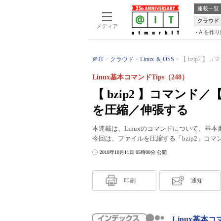
連載一覧
クラウド
メディア
AIを作
＠IT
クラウド
Linux ＆ OSS
【 bzip2 】コ
Linux基本コマンドTips（248）
【 bzip2 】コマンド／
を圧縮／伸張する
本連載は、Linuxのコマンドについて、基
今回は、ファイルを圧縮する「bzip2」コマン
2018年10月11日 05時00分 公開
印刷
通知
Linux基本コ