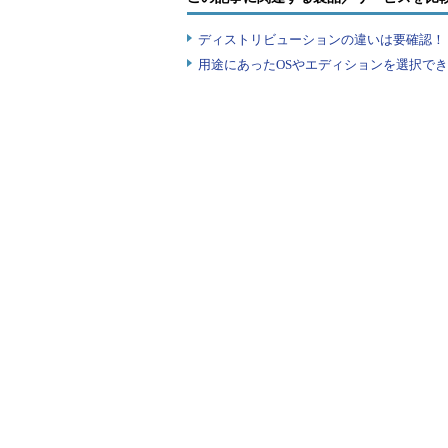
bzip2 -k ファイル名
ディストリビューションの違いは要確認！『
（ファイルを圧縮し、元のファイルも残
用途にあったOSやエディションを選択できていま
bzip2 mydata
（mydataを圧縮し、mydata.bz2を生成
画面1 2つのファイルを圧縮したところ
@ITについて