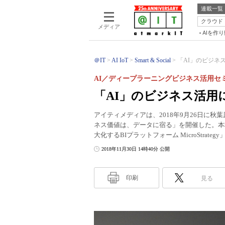
連載一覧
クラウド
メディア
AIを作
＠IT
AI IoT
Smart & Social
「AI」のビジネス
AI／ディープラーニングビジネス活用セ
「AI」のビジネス活用
アイティメディアは、2018年9月26日に秋
ネス価値は、データに宿る」を開催した。本
大化するBIプラットフォーム MicroStrate
2018年11月30日 14時40分 公開
印刷
見る