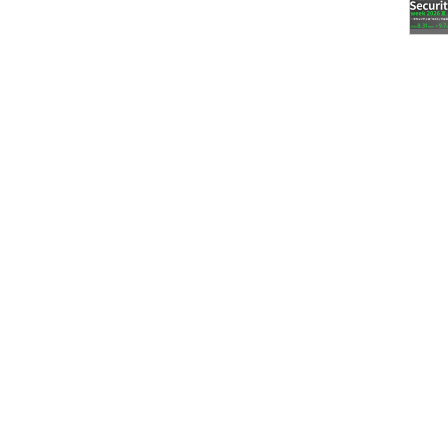
要なRDBMS、NoSQLデータベース、クラウドア
ント、ソーシャルメディアなど、約200種のデータソ
ータ整形については「データラングリング」と呼ば
ータの一括穴埋め、類似単語の検出やマージなどが
については、標準的なグラフやチャートの作成に加え、
も対話的なUIによって可能だという。
trategyを組み合わせて活用している例として挙げたの
ライン販売サイトである「TrueCar」だ。同社で
車の販売価格を予測し、その情報を顧客である自動
て提供している。価格の予測にはR言語によって作成
、後処理にはMicroStrategyを採用しているとい
ツールのフロントエンドとしてAIを利用する」という
キーボードだけではなく、AIによる「画像認識」や