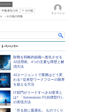
ペーパー
・中級者向けAI
その他
マイページ
ws
その他の特集
イトペーパー
財務を戦略的組織へ進化させる
AI活用術、4つの主要な障壁と解
消方法
AIエージェントで業務はどう変
k
わる? 従来型ワークフローの限界
を超える方法
IT部門がリードすべきAI変革と
は? 「Autonomous IT(自律型IT)」
の実現方法
「作る前に最適化」 ものづくり