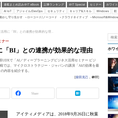
連載まとめ読み＠IT eBook
記事ランキング
＠IT Special
セミナー
ホワイト
AI IoT
アジャイル/DevOps
セキュリティ
キャリア&スキル
Windows
初
り動かし守り生かす
ローコード/ノーコード
クラウドネイティブ
Microsoft&Windo
Server & Storage
HTML5 + UX
活用に「BI」との連携が効果的な理...
Smart & Social
ミナー
Coding Edge
に「BI」との連携が効果的な理由
ホワ
Java Agile
葉原UDXで「AI／ディープラーニングビジネス活用セミナー ビジ
Database Expert
稿では、マイクロストラテジー・ジャパンの講演「AIの効果を最
Linux ＆ OSS
gy」の内容を紹介する。
[
柴田克己
，
＠IT
]
Master of IP Networ
Security & Trust
Share
Test & Tools
Insider.NET
アイティメディアは、2018年9月26日に秋葉
ブログ