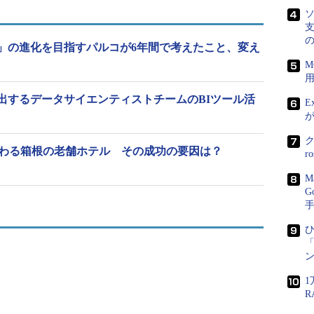
、Facebookのデータ分析基盤としても採用され
ソ
支
」の進化を目指すパルコが6年間で考えたこと、変え
M
創出するデータサイエンティストチームのBIツール活
E
れ変わる箱根の老舗ホテル その成功の要因は？
r
M
G
ひ
「
ン
1