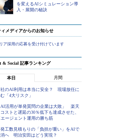
を変えるAIシミュレーション導
入・展開の秘訣
ティメディアからのお知らせ
リア採用の応募を受け付けています
rt & Social 記事ランキング
月間
本日
自社のAI利用は本当に安全？ 現場放任に
潜む「4大リスク」
「AI活用が単発質問の企業は大敗」 楽天
にコストと遅延の30％低下も達成させた、
AIエージェント運用の勝ち筋
開発工数見積もりの「負担が重い」をAIで
解消へ 明治安田はどう実現？