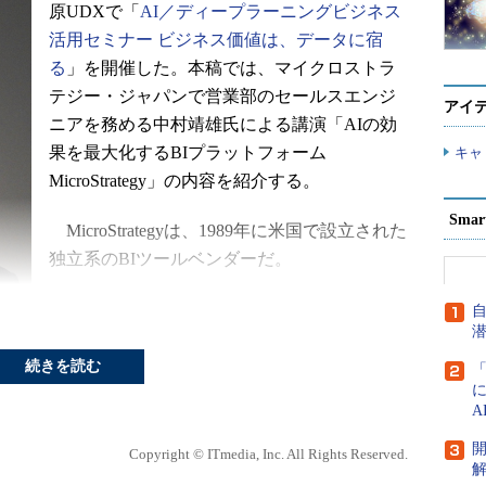
原UDXで「
AI／ディープラーニングビジネス
活用セミナー ビジネス価値は、データに宿
る
」を開催した。本稿では、マイクロストラ
テジー・ジャパンで営業部のセールスエンジ
アイ
ニアを務める中村靖雄氏による講演「AIの効
果を最大化するBIプラットフォーム
キャ
MicroStrategy」の内容を紹介する。
Sma
MicroStrategyは、1989年に米国で設立された
独立系のBIツールベンダーだ。
ツールの特徴としては、全社規模で一貫性
のあるデータを扱うエンタープライズBIと、
部門や個人単位でアドホックな分析を行うセ
続きを読む
ルフサービスBIの双方を、共通のプラットフ
スエン
ォームで扱えることが挙げられる。そのた
め、全社統一のBI基盤として導入する企業が
Copyright © ITmedia, Inc. All Rights Reserved.
数十万、分析データのサイズは数百P（ペタ）Bにも