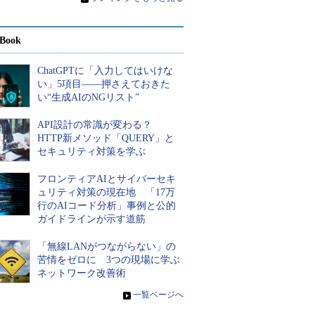
Book
ChatGPTに「入力してはいけな
い」5項目――押さえておきた
い“生成AIのNGリスト”
API設計の常識が変わる？
HTTP新メソッド「QUERY」と
セキュリティ対策を学ぶ
フロンティアAIとサイバーセキ
ュリティ対策の現在地 「17万
行のAIコード分析」事例と公的
ガイドラインが示す道筋
「無線LANがつながらない」の
苦情をゼロに 3つの現場に学ぶ
ネットワーク改善術
»
一覧ページへ