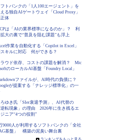
フトバンクの「1人100エージェント」を
える独自AIゲートウェイ「Cloud Proxy」
の正体
CPは「AIの業界標準になるのか」？ 利
用拡大の裏で“普及を阻む課題”も浮上
xcel作業を自動化する「Copilot in Excel」
がスキルに対応 何ができる？
クラウド依存、コストの課題を解消？ Mic
osoftのローカルAI基盤「Foundry Local」
arkdownファイルが、AI時代の負債に？
oogleが提案する「ナレッジ標準化」の一
手
ろゆき氏「SIer衰退予測」、AI代替の
逆転現象」の理由 2026年に生き残るエ
ジニア“4つの役割”
万9000人が利用するソフトバンクの「全社
RAG基盤」 構築の泥臭い舞台裏
»
ランキングをもっと見る