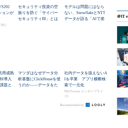
セッションでは、AIとの連携という観点で、
S202
セキュリティ投資の空
モデルは問題にはなら
トフォームをどのように活用できるのかを紹介したい」（中村
ションが
振りを防ぐ「サイバー
ない、SnowflakeとNTT
＠IT e
セキュリティBI」とは
データが語る「AIで差
がつく真の要因」
THE)
勝手を高める新たなアプローチ
て中村氏が挙げたのは「分析」「インプット」「アウ
活用成熟
マツダはなぜデータ分
社内データを扱えないA
いて、前処理もしくは後処理をBIツールで行うとい
BI導入
析基盤にClickHouseを使
Iを卒業 アプリ横断検
課題と
うのか――データをた
索で一元化
タソースから入手し、AIでの学習が可能な形に整形
めるより「取り出す」
PR(ITmedia エンタープライ
といった部分は「前処理」に当たる。一方の「後処
ズ)
こそ問題だった
といった形式でのアウトプットを、一般のビジネスユーザ
Recommended by
イズする工程だ。