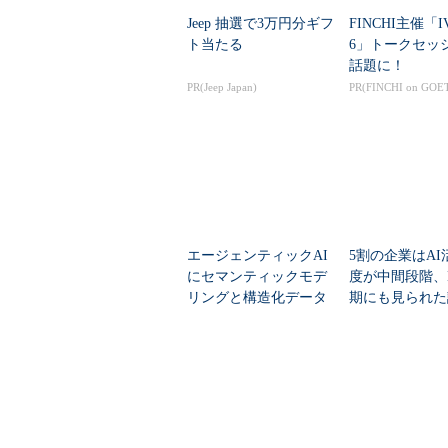
「AIとBIは補完関係にある。この
Jeep 抽選で3万円分ギフ
FINCHI主催「IV
MicroStrategyのBIプラッ
ト当たる
6」トークセッ
氏）
話題に！
PR(Jeep Japan)
PR(FINCHI on GOE
「AI」の力で「BI」の使い
AIとBIの主な連携パターンとし
トプット」の3つだ。
分析
エージェンティックAI
5割の企業はAI
「分析」は、AIで扱うデータにつ
にセマンティックモデ
度が中間段階、
リングと構造化データ
期にも見られた
うもの。必要なデータを多様なデー
モデリングが不可欠な
は
したり、複数のデータを結合したり
理由
理」は、AIによるCSVやJSON
ーにも分かりやすい形でビジュアラ