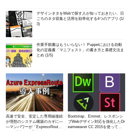
デザインネタをWebで探す人が知っておきたい、日
ごろのネタ収集と活用を効率化する4つのアプリ (1/
3)
作業手順書はもういらない！ Puppetにおける自動
化の定義書「マニフェスト」の書き方と基礎文法ま
とめ (1/5)
高速で安全、安定した専用線接続
Bootstrap、Emmet、レスポンシ
が理想のシステム構築のカギに―
ブWebデザイン対応を強化したDr
―マンパワーが「ExpressRout
eamweaver CC 2015を使って