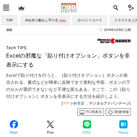
TOP
AIを作り動かし守り生かす
ロー/ノーコード
クラウドネイ
連載
2019年2月8日 公開
Tech TIPS
Excelの邪魔な「貼り付けオプション」ボタンを非
表示にする
Excelで貼り付けを行うと、［貼り付けオプション］ボタンが表
示される。書式などが簡単に反映できて便利な半面、ボタンの下
のセルが選択できないなど不便な面もある。そこで、この［貼り
付けオプション］ボタンを非表示にする方法を紹介しよう。
[
小林章彦
，デジタルアドバンテージ]
PC用表示
関連情報
Share
Post
LINE
Hatena