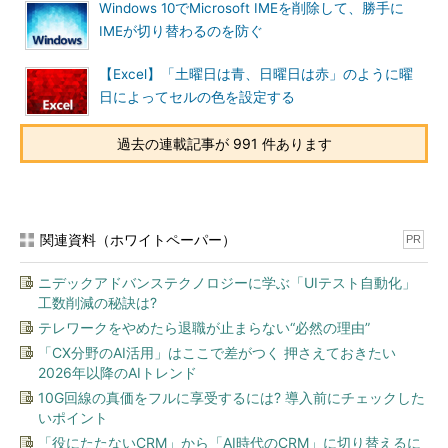
Windows 10でMicrosoft IMEを削除して、勝手に
IMEが切り替わるのを防ぐ
【Excel】「土曜日は青、日曜日は赤」のように曜
日によってセルの色を設定する
過去の連載記事が 991 件あります
［貼り付けオプション］ボタンを非表示設定にする（3）
「切り取り、コピー、貼り付け」欄を探し、「コンテンツを
貼り付けるときに……」のチェックを外す。
関連資料（ホワイトペーパー）
PR
▼
ニデックアドバンステクノロジーに学ぶ「UIテスト自動化」
工数削減の秘訣は?
テレワークをやめたら退職が止まらない“必然の理由”
「CX分野のAI活用」はここで差がつく 押さえておきたい
2026年以降のAIトレンド
10G回線の真価をフルに享受するには? 導入前にチェックした
いポイント
「役にたたないCRM」から「AI時代のCRM」に切り替えるに