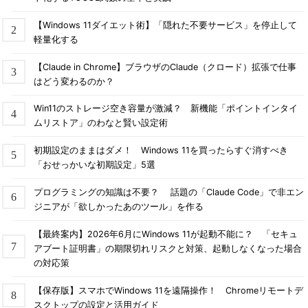
【Windows 11ダイエット術】「隠れた不要サービス」を停止して
軽量化する
【Claude in Chrome】ブラウザのClaude（クロード）拡張で仕事
はどう変わるのか？
Win11のストレージ空き容量が激減？ 新機能「ポイントインタイ
ムリストア」のわなと賢い設定術
初期設定のままはダメ！ Windows 11を買ったらすぐ消すべき
「おせっかいな初期設定」5選
プログラミングの知識は不要？ 話題の「Claude Code」で非エン
ジニアが「欲しかったあのツール」を作る
【最終案内】2026年6月にWindows 11が起動不能に？ 「セキュ
アブート証明書」の期限切れリスクと対策、起動しなくなった場合
の対応策
【保存版】スマホでWindows 11を遠隔操作！ Chromeリモートデ
スクトップの設定と活用ガイド