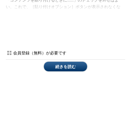
「コンテンツを貼り付けるときに……」のチェックを外せばよ
い。これで、［貼り付けオプション］ボタンが表示されなくな
る。
この設定は、新しいExcelのブックを開いた際にも反映される
ので、一度設定しておけばよい。なお、Wordも同様に［貼り付
けオプション］ボタンが表示されるが、同じ設定で［貼り付けオ
プション］ボタンを非表示にすることができる。
会員登録（無料）が必要です
続きを読む
［貼り付けオプション］ボタンを非表示設定にする（1）