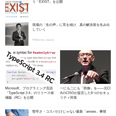
リ「EXIST」を公開
現場の「生の声」に耳を傾け、真の解決策を生み出
していく
［貼り付けオプション］ボタンを使わずに書式を設定して貼
り付ける
PR(dentsu Japan)
貼り付けたいセルを右クリックし、メニューから［形式を選
択して貼り付け］を選択して、貼り付けオプションを選択す
る。
キーボードショートカット（以前のOfficeのアクセスキー）で
素早くこの書式指定貼り付けを行うには、［Alt］＋［E］に続い
て［S］キーを押せばよい。
Microsoft、プログラミング言語
一にも二にも「防御」を――元CI
「
Tech TIPS
」
「TypeScript 3.4」のリリース候
AのCISOが提言した6つのセキュ
補版（RC）を公開
リティ対策
堅牢さ・コスパだけじゃない最新「arrows」事情