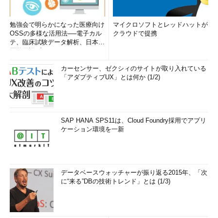
勉強会で明らかになった医療向け
マイクロソフトとレッドハットが
OSSの多様な活用法──電子カル
クラウドで提携
テ、臨床試験データ解析、日本語
医学用語プラットフォーム、画...
カーセンサー、ゼクシィのサイトが取り入れている
「アダプティブUX」とは何か (1/2)
SAP HANA SPS11は、Cloud Foundry採用でアプリ
ケーション環境を一新
データベースウォッチャーが振り返る2015年、「次
に“来る”DBの技術トレンド」とは (1/3)