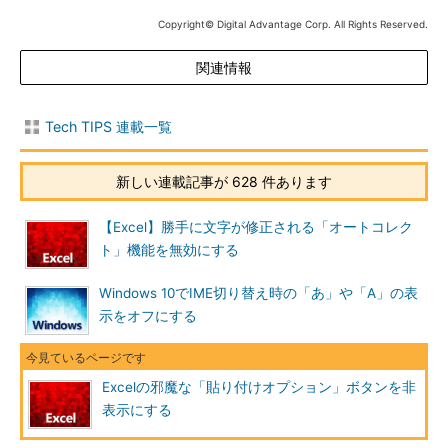
Excelの［ファイル］タブを開き、左側のメニューで［オプ
Copyright© Digital Advantage Corp. All Rights Reserved.
ション］を選択する。
関連情報
▼
Tech TIPS 連載一覧
新しい連載記事が 628 件あります
【Excel】勝手に文字が修正される「オートコレク
ト」機能を無効にする
Windows 10でIME切り替え時の「あ」や「A」の表
示をオフにする
［貼り付けオプション］ボタンを非表示設定にする（2）
［Excelのオプション］ダイアログが開くので、左メニュー
の［詳細設定］を選択する。
Excelの邪魔な「貼り付けオプション」ボタンを非
▼
表示にする