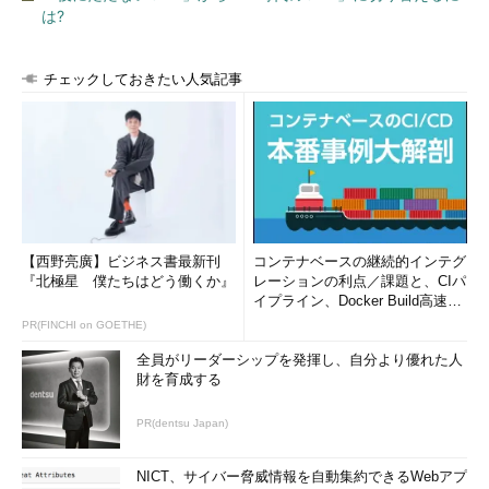
は?
［貼り付けオプション］ボタンを非表示設定にする（4）
チェックしておきたい人気記事
［貼り付けオプション］ボタンが表示されなくなる。
［貼り付けオプション］ボタンを使わずに書式を設定して貼
り付ける
［貼り付けオプション］ボタンを非表示にした後に、書式（貼
り付けオプション）を選択して貼り付けたい場合は、貼り付けた
【西野亮廣】ビジネス書最新刊
コンテナベースの継続的インテグ
『北極星 僕たちはどう働くか』
レーションの利点／課題と、CIパ
いセルを右クリックし、メニューから［形式を選択して貼り付
イプライン、Docker Build高速化
け］を選択して、貼り付けオプションを選択すればよい。
のコツ (1/2...
PR(FINCHI on GOETHE)
全員がリーダーシップを発揮し、自分より優れた人
財を育成する
PR(dentsu Japan)
NICT、サイバー脅威情報を自動集約できるWebアプ