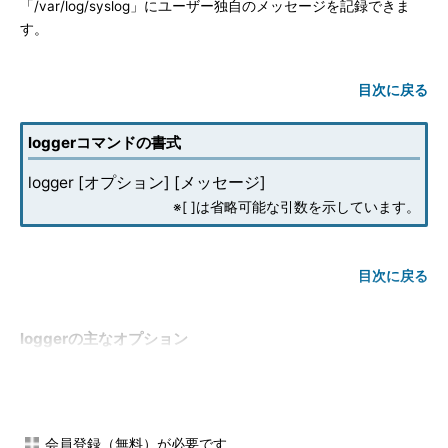
「/var/log/syslog」にユーザー独自のメッセージを記録できま
す。
目次に戻る
loggerコマンドの書式
logger [オプション] [メッセージ]
※[ ]は省略可能な引数を示しています。
目次に戻る
loggerの主なオプション
短いオプシ
長いオプシ
意味
ョン
ョン
-i
--id
loggerプロセスのプロセスID（PID）も併せて
会員登録（無料）が必要です