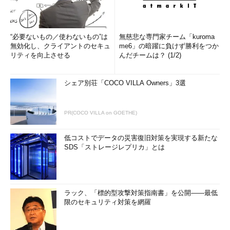
が必要だ。テストを進める場合は
「/var/log/messages」とは異なるフ
ァイルを使用するとよい。
“必要ないもの／使わないもの”は
無慈悲な専門家チーム「kuroma
無効化し、クライアントのセキュ
me6」の暗躍に負けず勝利をつか
リティを向上させる
んだチームは？ (1/2)
コマンド実行例
logger -p user.notice メッセージ
シェア別荘「COCO VILLA Owners」3選
（標準の分類、重要度でメッセージを残す）
PR(COCO VILLA on GOETHE)
logger -p user.debug メッセージ
低コストでデータの災害復旧対策を実現する新たな
SDS「ストレージレプリカ」とは
（重要度が低い「debug」でメッセージを残す）
ラック、「標的型攻撃対策指南書」を公開――最低
限のセキュリティ対策を網羅