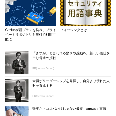
（システムログにメッセージを記録する）
logger mymessage
（システムログに「日時 ホスト名 ユーザー名: mymessage」
GitHubが新プランを発表、プライ
フィッシングとは
を記録する）（
画面1
）
ベートリポジトリを無料で利用可
能に
logger -t 文字列 メッセージ
「さすが」と言われる驚きや感動を。新しい価値を
（メッセージにタグを付けて記録する）
生む電通の挑戦
logger -t mytitle mymessage
PR(dentsu Japan)
（システムログに「日時 ホスト名 mytitle: mymessage」を記
全員がリーダーシップを発揮し、自分より優れた人
録する）（
画面1
）
財を育成する
PR(dentsu Japan)
堅牢さ・コスパだけじゃない最新「arrows」事情