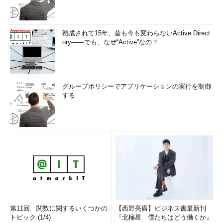
画面2 コマンドの出力をシステムログに追記したところ
熟成されて15年、昔も今も変わらないActive Direct
目次に戻る
ory――でも、なぜ“Active”なの？
出力先を変更する
「
-p
」オプションで「優先度（priority）」を変更すると、出
グループポリシーでアプリケーションの実行を制御
力先を変更できます（
画面3
）。優先度を指定するには「分類.重
する
要度」とします。デフォルトは「user.notice」です。
分類にはauth、authpriv（機密に関わる種類のセキュリティ情
報）、cron、daemon、ftp、kern、lpr、mail、news、syslog、
user、uucp、local0～local7などがあります（※6）。
重要度には深刻な順に、emerg（システムが使用不能）、
alert（直ちに対処が必要）、crit（致命的）、err（エラー）、
warning（警告）、notice（通常の状態だが大切な情報）、
info（通知）、debug（デバッグ）などがあります（※7）。
第11回 関数に関するいくつかの
【西野亮廣】ビジネス書最新刊
トピック (1/4)
『北極星 僕たちはどう働くか』