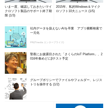
いま一度、確認しておきたいマイ
2015年、私的Windows＆マイク
クロソフト製品のサポート終了期
ロソフト10大ニュース (1/5)
限 (1/3)
社内データを扱えないAIを卒業 アプリ横断検索で
一元化
PR(ITmedia エンタープライズ)
聖夜にお披露目された「さくらのIoT Platform」、2
016年春めどにβテスト予定
グループポリシーでファイルやフォルダー、レジス
トリを操作する (1/2)