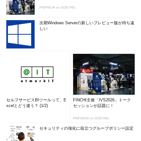
定するように気を付ける。
PR(FINCHI on GOETHE)
コマンド実行例
次期Windows Serverの新しいプレビュー版が待ち遠
しい
コマンド | logger
（コマンドの出力をシステムログに記録する）
コマンド | logger -s
（コマンドの出力をシステムログに記録、記録内容を標準エラ
ー出力にも表示する）
セルフサービスBIツールって、E
FINCHI主催「IVS2026」トーク
xcelとどう違う？ (1/2)
セッションが話題に！
PR(FINCHI on GOETHE)
セキュリティの強化に役立つグループポリシー設定