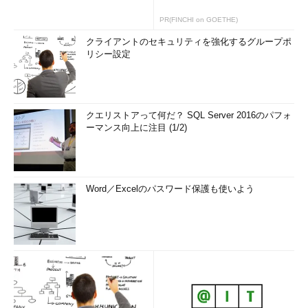
※6 この他、authと同義のsecurityが
あるものの、非推奨となっている。
PR(FINCHI on GOETHE)
※7 この他、errと同義のerror、emerg
クライアントのセキュリティを強化するグループポ
と同義のpanic、warningと同義の
リシー設定
warnがあるがいずれも非推奨だ。
出力先は、syslogやrsyslogの設定ファイル
（「/etc/rsyslog.conf」「/etc/rsyslog.d/」など）の設定に従い
クエリストアって何だ？ SQL Server 2016のパフォ
ーマンス向上に注目 (1/2)
ます。
例えば、CentOS 7の場合、重要度が「emerg」のものは、ユ
ーザー全員の画面に通知します。また、cronやmailなどはそれぞ
Word／Excelのパスワード保護も使いよう
れ専用のログにメッセージを残すように設定されているかもしれ
ません（※8）。
※8 CentOSの場合、「user.notice」は
「/var/log/messages」に保存される
が、「user.debug」は画面3の結果の
ように保存されない。「user.debug」
あるいは「*.debug」を出力する設定