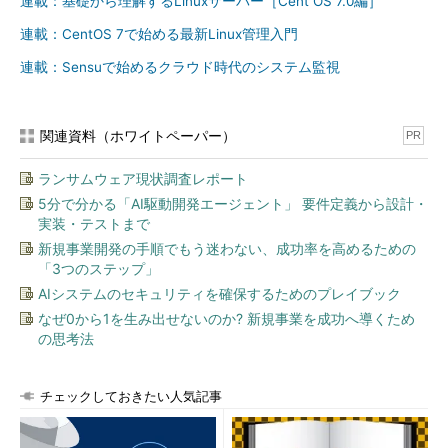
連載：基礎から理解するLinuxサーバー［Cent OS 7.0編］
sudoコマンド（
第68回
）などを利用してください。
連載：CentOS 7で始める最新Linux管理入門
※4 自由になる環境でテストする場
連載：Sensuで始めるクラウド時代のシステム監視
合、別の端末で「tail -f
/var/log/messages」や「tailf
/var/log/messages」を用いてログを
関連資料（ホワイトペーパー）
PR
監視し続けると、loggerの動作を確認
しやすい。lessコマンドの場合「less
ランサムウェア現状調査レポート
/var/log/messages」で起動してから
5分で分かる「AI駆動開発エージェント」 要件定義から設計・
［Shift］＋［F］キー（大文字の
実装・テストまで
「F」）を入力すると監視モードにな
新規事業開発の手順でもう迷わない、成功率を高めるための
る。いずれも［CTRL］＋［C］キー
「3つのステップ」
で監視終了。なお、Ubuntuの場合は
AIシステムのセキュリティを確保するためのプレイブック
「/var/log/messages」ではなく、
なぜ0から1を生み出せないのか? 新規事業を成功へ導くため
「/var/log/syslog」を指定する。
の思考法
コマンド実行例
チェックしておきたい人気記事
logger メッセージ