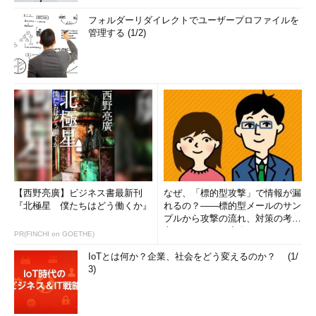
フォルダーリダイレクトでユーザープロファイルを
管理する (1/2)
【西野亮廣】ビジネス書最新刊
なぜ、「標的型攻撃」で情報が漏
『北極星 僕たちはどう働くか』
れるの？――標的型メールのサン
プルから攻撃の流れ、対策の考え
方まで、もう一度分かりやすく
PR(FINCHI on GOETHE)
解...
IoTとは何か？企業、社会をどう変えるのか？ (1/
3)