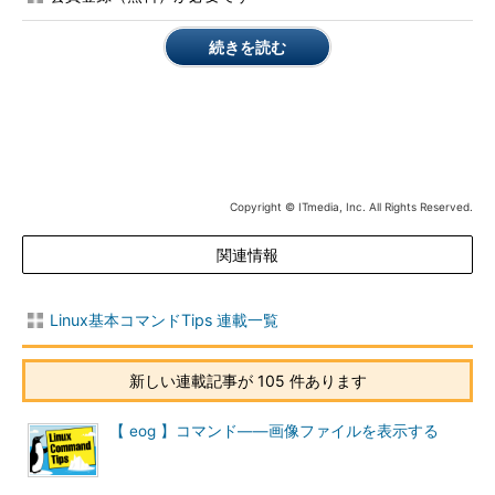
記録する
-s
--stderr
記録した内容を標準エラー出力にも出力する
続きを読む
-f ファイル名
--file ファイ
指定したファイルの内容をシステムログに追加
ル名
する
-p 優先度
--priority 優
優先度を指定して記録する（※1）
先度
-t タグ
--tag タグ
ログの各行に指定したタグを出力する（※2）
--
これ以降は全てメッセージとして扱う（※3）
Copyright © ITmedia, Inc. All Rights Reserved.
※1 優先度は「分類.重要度」で指定す
関連情報
る。デフォルトは「user.notice」（
本
文を参照
）。
Linux基本コマンドTips 連載一覧
※2 任意の文字列をタグに指定可能。
指定しない場合は実行したユーザーの
新しい連載記事が 105 件あります
名前を記録する。
※3 「-」（ハイフン）から始まるメッ
【 eog 】コマンド――画像ファイルを表示する
セージを記録する場合に使う。