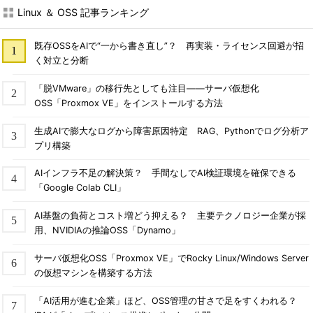
Linux ＆ OSS 記事ランキング
既存OSSをAIで“一から書き直し”？ 再実装・ライセンス回避が招
く対立と分断
「脱VMware」の移行先としても注目――サーバ仮想化
OSS「Proxmox VE」をインストールする方法
生成AIで膨大なログから障害原因特定 RAG、Pythonでログ分析ア
プリ構築
AIインフラ不足の解決策？ 手間なしでAI検証環境を確保できる
「Google Colab CLI」
AI基盤の負荷とコスト増どう抑える？ 主要テクノロジー企業が採
用、NVIDIAの推論OSS「Dynamo」
サーバ仮想化OSS「Proxmox VE」でRocky Linux/Windows Server
の仮想マシンを構築する方法
「AI活用が進む企業」ほど、OSS管理の甘さで足をすくわれる？