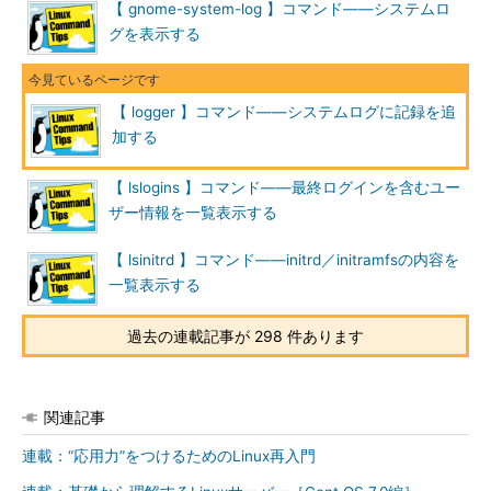
【 gnome-system-log 】コマンド――システムロ
目次に戻る
グを表示する
システムログにユーザーのメッセージを記録する
「
logger メッセージ
」で、システムログの末尾にメッセージ
【 logger 】コマンド――システムログに記録を追
を追記します（タイミングによっては末尾にならないこともあり
加する
ます）。追記する内容は「日時 ホスト名 ユーザー名: メッセー
ジ」となります。
【 lslogins 】コマンド――最終ログインを含むユー
ザー情報を一覧表示する
ユーザー名の部分を任意の文字列にしたい場合は「logger -t
文字列 メッセージ」のようにします。追記の内容は「日時 ホス
【 lsinitrd 】コマンド――initrd／initramfsの内容を
ト名 文字列: メッセージ」に変わります。なお、この文字列を
一覧表示する
「タグ」と言います。
過去の連載記事が 298 件あります
メッセージを省略すると、標準入力からの入力待ちになりま
す。入力後、［CTRL］＋［D］キーや［CTRL］＋［C］キーで
コマンドを終了してください。
関連記事
画面1
では
tailコマンド
を使って出力内容を確認しています
連載：“応用力”をつけるためのLinux再入門
（※4）。なお、システムログの確認には、root権限が必要です。