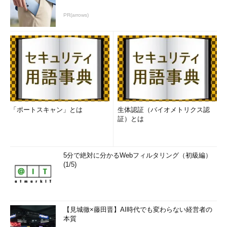
PR(arrows)
画面1 システムログにメッセージを追記したところ
目次に戻る
ファイルやコマンドの出力をシステムログに記録する
「ポートスキャン」とは
生体認証（バイオメトリクス認
「
コマンド | logger
」を実行すると、コマンドの出力を1行ず
証）とは
つシステムログに記録します。記録した内容を同時に画面にも出
力したい場合は「
-s
」（--stderr）オプションを指定します（
画
面2
）。
5分で絶対に分かるWebフィルタリング（初級編）
(1/5)
あらかじめファイルに保存されている内容であれば、「
logger
-f ファイル名
」で出力できます。ファイルの内容を1行ずつシス
テムログに記録します（※5）。
【見城徹×藤田晋】AI時代でも変わらない経営者の
本質
※5 このとき、テキストファイルを指