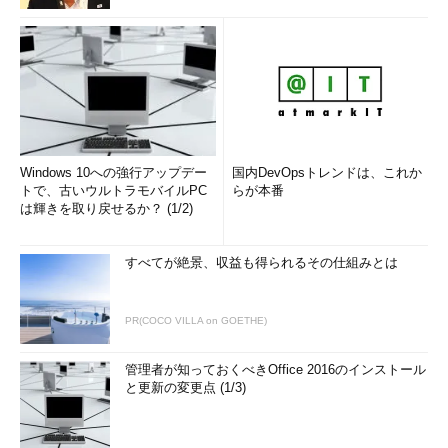
画面3 重要度を変えてシステムログにメッセージを追記し
たところ
目次に戻る
筆者紹介
Windows 10への強行アップデー
国内DevOpsトレンドは、これか
トで、古いウルトラモバイルPC
らが本番
西村 めぐみ（にしむら めぐみ）
は輝きを取り戻せるか？ (1/2)
元々はDOSユーザーで「DOS版UNIX-like tools」を愛用。ソフ
すべてが絶景、収益も得られるその仕組みとは
トハウスに勤務し生産管理のパッケージソフトウェアの開発お
よびサポート業務を担当、その後ライターになる。著書に『図
解でわかるLinux』『らぶらぶLinuxシリーズ』『Accessではじ
PR(COCO VILLA on GOETHE)
めるデータベース超入門［改訂2版］』『macOSコマンド入
門』など。地方自治体の在宅就業支援事業にてMicrosoft Office
管理者が知っておくべきOffice 2016のインストール
の教材作成およびeラーニング指導を担当。会社などの"PCヘル
と更新の変更点 (1/3)
パー"やピンポイント研修なども行っている。