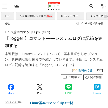
TOP
AIを作り動かし守り生かす
ロー/ノーコード
クラウドネイ
連載
2019年4月26日 公開
Linux基本コマンドTips（301）
【 logger 】コマンド――システムログに記録を追
加する
本連載は、Linuxのコマンドについて、基本書式からオプショ
ン、具体的な実行例までを紹介していきます。今回は、システム
ログに記録を追加する「logger」コマンドです。
[
西村めぐみ
，＠IT]
PC用表示
関連情報
Share
Post
LINE
Hatena
Linux基本コマンドTips一覧