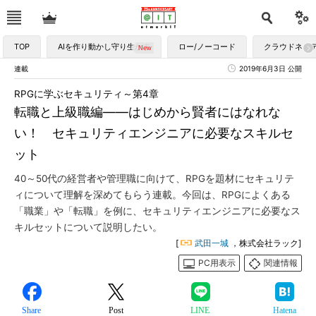
TOP
AIを作り動かし守り生かす
ロー/ノーコード
クラウドネイ
連載
2019年6月3日 公開
RPGに学ぶセキュリティ～第4章
転職と上級職編――はじめから賢者にはなれな
い！ セキュリティエンジニアに必要なスキルセ
ット
40～50代の経営者や管理職に向けて、RPGを題材にセキュリテ
ィについて理解を深めてもらう連載。今回は、RPGによくある
「職業」や「転職」を例に、セキュリティエンジニアに必要なス
キルセットについて説明したい。
[
武田一城
，株式会社ラック]
PC用表示
関連情報
Share
Post
LINE
Hatena