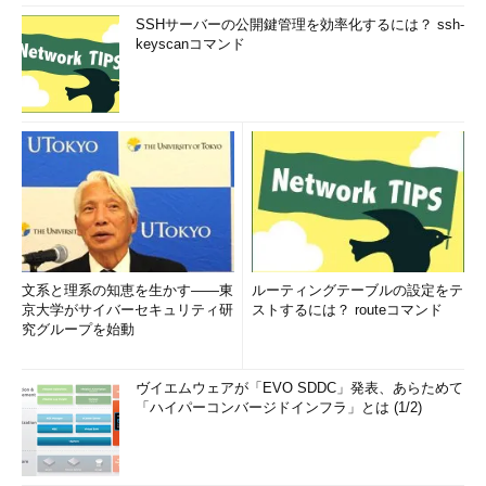
SSHサーバーの公開鍵管理を効率化するには？ ssh-
keyscanコマンド
文系と理系の知恵を生かす――東
ルーティングテーブルの設定をテ
京大学がサイバーセキュリティ研
ストするには？ routeコマンド
究グループを始動
ヴイエムウェアが「EVO SDDC」発表、あらためて
「ハイパーコンバージドインフラ」とは (1/2)