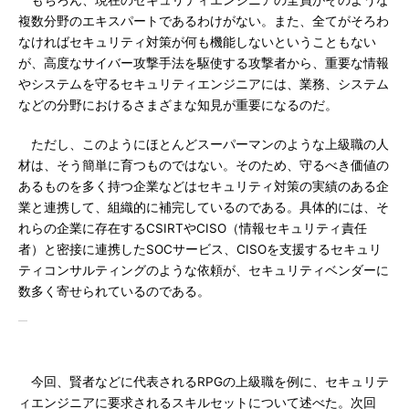
もちろん、現在のセキュリティエンジニアの全員がそのような
複数分野のエキスパートであるわけがない。また、全てがそろわ
なければセキュリティ対策が何も機能しないということもない
が、高度なサイバー攻撃手法を駆使する攻撃者から、重要な情報
やシステムを守るセキュリティエンジニアには、業務、システム
などの分野におけるさまざまな知見が重要になるのだ。
ただし、このようにほとんどスーパーマンのような上級職の人
材は、そう簡単に育つものではない。そのため、守るべき価値の
あるものを多く持つ企業などはセキュリティ対策の実績のある企
業と連携して、組織的に補完しているのである。具体的には、そ
れらの企業に存在するCSIRTやCISO（情報セキュリティ責任
者）と密接に連携したSOCサービス、CISOを支援するセキュリ
ティコンサルティングのような依頼が、セキュリティベンダーに
数多く寄せられているのである。
今回、賢者などに代表されるRPGの上級職を例に、セキュリテ
ィエンジニアに要求されるスキルセットについて述べた。次回