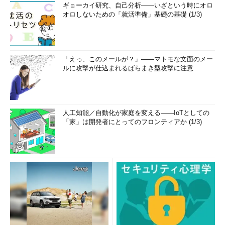
ギョーカイ研究、自己分析――いざという時にオロ
オロしないための「就活準備」基礎の基礎 (1/3)
「えっ、このメールが？」――マトモな文面のメー
ルに攻撃が仕込まれるばらまき型攻撃に注意
人工知能／自動化が家庭を変える――IoTとしての
「家」は開発者にとってのフロンティアか (1/3)