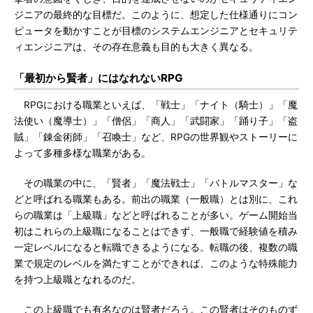
ジニアの最終的な目標だ。このように、想定した仕様通りにコン
ピュータを動かすことが目標のシステムエンジニアとセキュリテ
ィエンジニアは、その存在意義も目的も大きく異なる。
「最初から賢者」にはなれないRPG
RPGにおける職業といえば、「戦士」「ナイト（騎士）」「魔
法使い（魔導士）」「僧侶」「商人」「武闘家」「踊り子」「盗
賊」「錬金術師」「召喚士」など、RPGの世界観やストーリーに
よって多種多様な職業がある。
その職業の中に、「賢者」「魔法戦士」「バトルマスター」な
どと呼ばれる職業もある。前出の職業（一般職）とは別に、これ
らの職業は「上級職」などと呼ばれることが多い。ゲーム開始当
初はこれらの上級職になることはできず、一般職で経験値を積み
一定レベルになると転職できるようになる。転職の後、複数の職
業で規定のレベルを満たすことができれば、このような特殊能力
を持つ上級職となれるのだ。
この上級職でも有名なのは賢者だろう。この賢者はそのものず