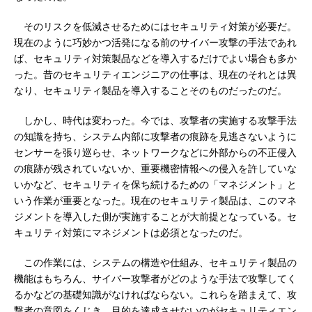
そのリスクを低減させるためにはセキュリティ対策が必要だ。
現在のように巧妙かつ活発になる前のサイバー攻撃の手法であれ
ば、セキュリティ対策製品などを導入するだけでよい場合も多か
った。昔のセキュリティエンジニアの仕事は、現在のそれとは異
なり、セキュリティ製品を導入することそのものだったのだ。
しかし、時代は変わった。今では、攻撃者の実施する攻撃手法
の知識を持ち、システム内部に攻撃者の痕跡を見逃さないように
センサーを張り巡らせ、ネットワークなどに外部からの不正侵入
の痕跡が残されていないか、重要機密情報への侵入を許していな
いかなど、セキュリティを保ち続けるための「マネジメント」と
いう作業が重要となった。現在のセキュリティ製品は、このマネ
ジメントを導入した側が実施することが大前提となっている。セ
キュリティ対策にマネジメントは必須となったのだ。
この作業には、システムの構造や仕組み、セキュリティ製品の
機能はもちろん、サイバー攻撃者がどのような手法で攻撃してく
るかなどの基礎知識がなければならない。これらを踏まえて、攻
撃者の意図をくじき、目的を達成させないのがセキュリティエン