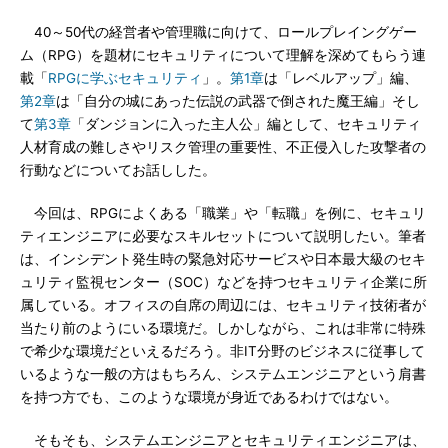
40～50代の経営者や管理職に向けて、ロールプレイングゲー
ム（RPG）を題材にセキュリティについて理解を深めてもらう連
載「
RPGに学ぶセキュリティ
」。
第1章
は「レベルアップ」編、
第2章
は「自分の城にあった伝説の武器で倒された魔王編」そし
て
第3章
「ダンジョンに入った主人公」編として、セキュリティ
人材育成の難しさやリスク管理の重要性、不正侵入した攻撃者の
行動などについてお話しした。
今回は、RPGによくある「職業」や「転職」を例に、セキュリ
ティエンジニアに必要なスキルセットについて説明したい。筆者
は、インシデント発生時の緊急対応サービスや日本最大級のセキ
ュリティ監視センター（SOC）などを持つセキュリティ企業に所
属している。オフィスの自席の周辺には、セキュリティ技術者が
当たり前のようにいる環境だ。しかしながら、これは非常に特殊
で希少な環境だといえるだろう。非IT分野のビジネスに従事して
いるような一般の方はもちろん、システムエンジニアという肩書
を持つ方でも、このような環境が身近であるわけではない。
そもそも、システムエンジニアとセキュリティエンジニアは、