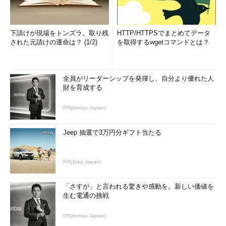
下請けが現場をトンズラ。取り残
HTTP/HTTPSでまとめてデータ
された元請けの運命は？ (1/2)
を取得するwgetコマンドとは？
全員がリーダーシップを発揮し、自分より優れた人
財を育成する
PR(dentsu Japan)
Jeep 抽選で3万円分ギフト当たる
PR(Jeep Japan)
「さすが」と言われる驚きや感動を。新しい価値を
生む電通の挑戦
PR(dentsu Japan)