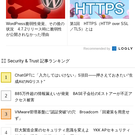
WordPress脆弱性発覚、その後の
第1回 HTTPS（HTTP over SSL
状況 4.7.2リリース時に脆弱性
／TLS）とは
が公開されなかった理由
Recommended by
Security & Trust 記事ランキング
ChatGPTに「入力してはいけない」5項目――押さえておきたい“生
成AIのNGリスト”
885万件超の情報漏えいが発覚 BASE子会社のEストアーが不正ア
クセス被害
VMware管理基盤に“認証突破”の穴 Broadcom「回避策を用意せ
ず」
巨大製造企業のセキュリティ意識を変えよ YKK APセキュリティ