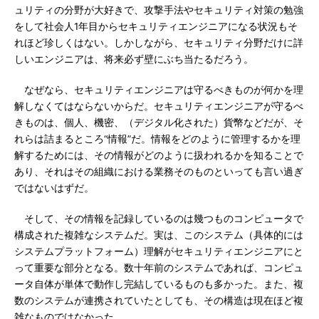
ュリティの分野が大好きで、攻撃手法やセキュリティ対策の勉強
をして社会人1年目からセキュリティエンジニアになる状況もそ
れほど珍しくはない。しかしながら、セキュリティ分野だけに詳
しいエンジニアは、将来必ず壁にぶち当たるだろう。
なぜなら、セキュリティエンジニアは守るべきものが何かを理
解しなくてはならないからだ。セキュリティエンジニアが守るべ
きものは、個人、機密、（デジタル化された）貨幣などだが、そ
れらは詰まるところ“情報”だ。情報をどのように管理するかを理
解するためには、その情報がどのように扱われるかを知ることで
あり、それはその組織における業務そのものといっても言い過ぎ
ではないはずだ。
そして、その情報を記録しているのは幾つものコンピュータで
構成された複雑なシステムだ。実は、このシステム（具体的には
システムプラットフォーム）理解がセキュリティエンジニアにと
って重要な部分となる。数十年前のシステムであれば、コンピュ
ータ自体が単体で動作し完結しているものも多かった。また、複
数のシステムが連携されていたとしても、その構造は現在ほど複
雑なものではなかった。