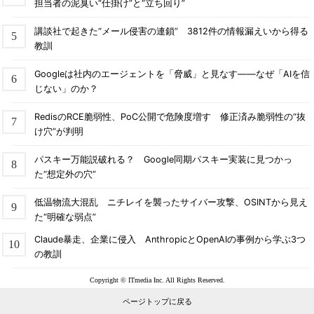
担当者の泥臭い“仕掛け”と“立ち回り”
講談社で起きた“メール侵害の連鎖” 3812件の情報漏えいから得る
教訓
Googleは社内のエージェントを「脅威」と見なす――なぜ「AIを信
じない」のか？
RedisのRCE脆弱性、PoC公開で危険度増す 修正済み脆弱性の“抜
け穴”が判明
パスキー万能説破れる？ Google同期パスキー実装に見つかっ
た“想定外の穴”
低温物流大混乱 ニチレイを襲ったサイバー攻撃、OSINTから見え
た“明確な弱点”
Claude暴走、企業に侵入 AnthropicとOpenAIの事例から学ぶ3つ
の教訓
Copyright © ITmedia Inc. All Rights Reserved.
ページトップに戻る