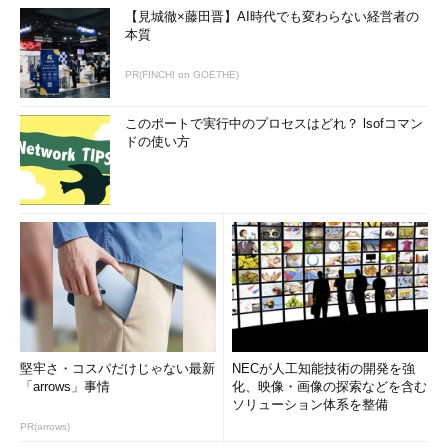
【見城徹×藤田晋】AI時代でも変わらない経営者の
本質
PR(FINCHI on GOETHE)
このポートで実行中のプロセスはどれ？ lsofコマン
ドの使い方
堅牢さ・コスパだけじゃない最新
NECが人工知能技術の開発を強
「arrows」事情
化、映像・画像の探索などを含む
ソリューション体系を整備
PR(arrows)