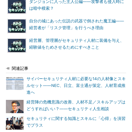
ダンジョンに入った主人公編――攻撃者も侵入時に
は暗中模索？
自分の城にあった伝説の武器で倒された魔王編――
経営者が「リスク管理」を行うべき理由
経営層、管理層がセキュリティ人材に装備を与え、
経験値をためさせるためにすべきこと
関連記事
サイバーセキュリティ人材に必要な14の人材像とスキ
ルセット――NEC、日立、富士通が策定、人材育成推
進へ
経営陣の危機意識の改善、人材不足／スキルアップは
どうすればいい？――セキュリティ人生相談
セキュリティに関する知識とスキルに「心得」を演習
でプラス