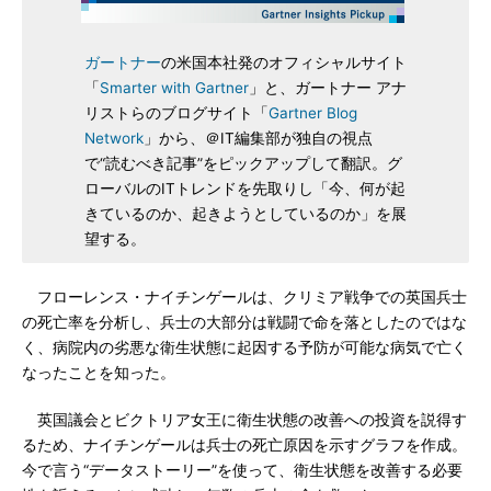
ガートナー
の米国本社発のオフィシャルサイト
「
Smarter with Gartner
」と、ガートナー アナ
リストらのブログサイト「
Gartner Blog
Network
」から、＠IT編集部が独自の視点
で“読むべき記事”をピックアップして翻訳。グ
ローバルのITトレンドを先取りし「今、何が起
きているのか、起きようとしているのか」を展
望する。
フローレンス・ナイチンゲールは、クリミア戦争での英国兵士
の死亡率を分析し、兵士の大部分は戦闘で命を落としたのではな
く、病院内の劣悪な衛生状態に起因する予防が可能な病気で亡く
なったことを知った。
英国議会とビクトリア女王に衛生状態の改善への投資を説得す
るため、ナイチンゲールは兵士の死亡原因を示すグラフを作成。
今で言う“データストーリー”を使って、衛生状態を改善する必要