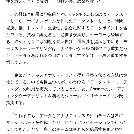
性を訴えることに成功し、無数の兵士の命を救った。
この経緯と結果は印象的だが、その核心にあるのはデータスト
ーリーだ。ナイチンゲールが作ったデータストーリーは、時間、
場所、量、トレンド、重要性、割合に関するデータポイントを含
んでいる。共感に訴えるし、筋書きがあり、ヒーローも登場す
る。締めくくりには問題を問い掛け、選択肢を提示している。デ
ータストーリーテリングは、ナイチンゲールの時代にも重要だっ
た。データがあふれる今日のデジタル世界では、一段と重要性を
増している。
「企業がビジネスアナリティクスで得た洞察を伝える方法は進
化している。中でも目立つのが、いわゆる『データストーリーテ
リング』の利用が拡大していることだ」と、Gartnerのシニアデ
ィレクターアナリストを務めるジェームズ・リチャードソン氏は
指摘する。
「これまでも、データとアナリティクスの担当チームは常に、
ダッシュボードを作成したり、ビジュアライゼーションを行った
りしてきた。だが、多くのチームはそれらの成果物をまとめて、