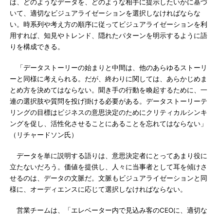
は、どのようなデータを、どのような相手に提示したいかに基づ
いて、適切なビジュアライゼーションを選択しなければならな
い。時系列や考え方の順序に従ってビジュアライゼーションを利
用すれば、知見やトレンド、隠れたパターンを明示するように語
りを構成できる。
「データストーリーの始まりと中間は、他のあらゆるストーリ
ーと同様に考えられる。だが、終わりに関しては、あらかじめま
とめ方を決めてはならない。聞き手の行動を喚起するために、一
連の選択肢や質問を投げ掛ける必要がある。データストーリーテ
リングの目標はビジネスの意思決定のためにクリティカルシンキ
ングを促し、活性化させることにあることを忘れてはならない」
（リチャードソン氏）
データを単に説明する語りは、意思決定者にとってあまり役に
立たないだろう。価値を提供し、人々に当事者として耳を傾けさ
せるのは、データの文脈だ。文脈もビジュアライゼーションと同
様に、オーディエンスに応じて選択しなければならない。
営業チームは、「エレベーター内で見込み客のCEOに、適切な