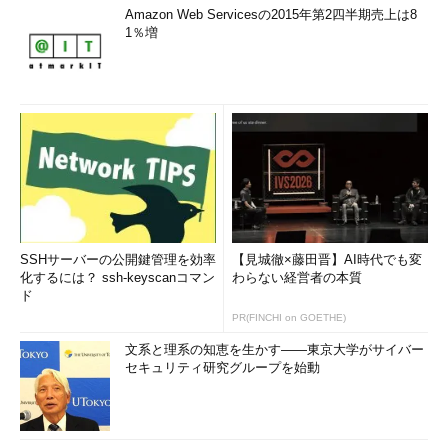
Amazon Web Servicesの2015年第2四半期売上は8
1％増
SSHサーバーの公開鍵管理を効率
【見城徹×藤田晋】AI時代でも変
化するには？ ssh-keyscanコマン
わらない経営者の本質
ド
PR(FINCHI on GOETHE)
文系と理系の知恵を生かす――東京大学がサイバー
セキュリティ研究グループを始動