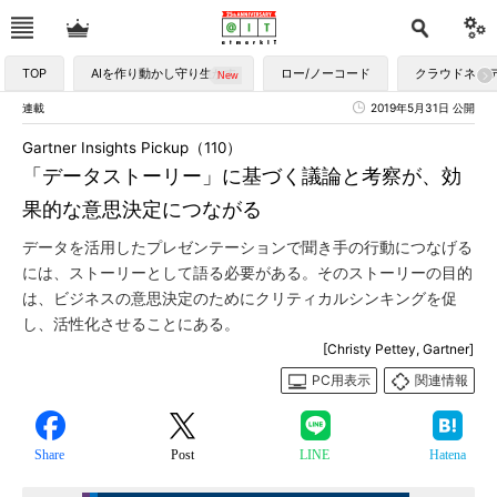
TOP
AIを作り動かし守り生かす
ロー/ノーコード
クラウドネイ
連載
2019年5月31日 公開
Gartner Insights Pickup（110）
「データストーリー」に基づく議論と考察が、効
果的な意思決定につながる
データを活用したプレゼンテーションで聞き手の行動につなげる
には、ストーリーとして語る必要がある。そのストーリーの目的
は、ビジネスの意思決定のためにクリティカルシンキングを促
し、活性化させることにある。
[Christy Pettey, Gartner]
PC用表示
関連情報
Share
Post
LINE
Hatena