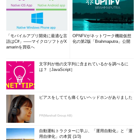
「モバイルアプリ開発に最適な言
OPNFVがネットワーク機能仮想
語はC#」――マイクロソフトがX
化の第2版「Brahmaputra」公開
amarinを買収へ
文字列が他の文字列に含まれているかを調べるに
は？［JavaScript］
ピアスをしてても痛くないヘッドホンがありました
PR(Marshall Group AB)
自動運転トラクターに学ぶ、「運用自動化」と「運
用自律化」の本質 (1/3)