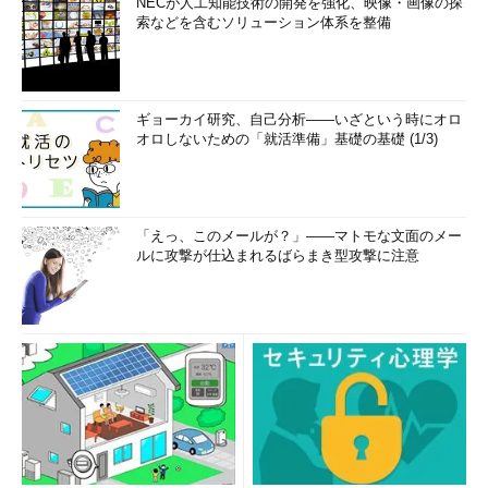
NECが人工知能技術の開発を強化、映像・画像の探
索などを含むソリューション体系を整備
ギョーカイ研究、自己分析――いざという時にオロ
オロしないための「就活準備」基礎の基礎 (1/3)
「えっ、このメールが？」――マトモな文面のメー
ルに攻撃が仕込まれるばらまき型攻撃に注意