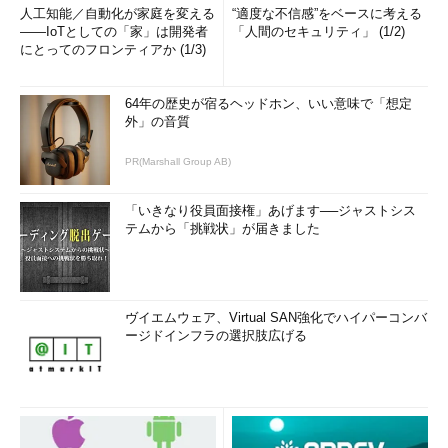
人工知能／自動化が家庭を変える
“適度な不信感”をベースに考える
――IoTとしての「家」は開発者
「人間のセキュリティ」 (1/2)
にとってのフロンティアか (1/3)
64年の歴史が宿るヘッドホン、いい意味で「想定
外」の音質
PR(Marshall Group AB)
「いきなり役員面接権」あげます──ジャストシス
テムから「挑戦状」が届きました
ヴイエムウェア、Virtual SAN強化でハイパーコンバ
ージドインフラの選択肢広げる