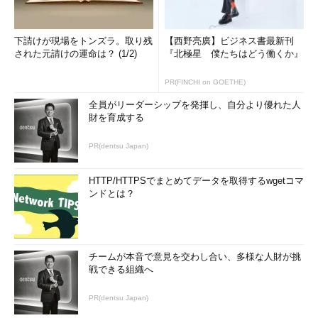
下請けが現場をトンズラ。取り残
【西野亮廣】ビジネス書最新刊
された元請けの運命は？ (1/2)
『北極星 僕たちはどう働くか』
PR(FINCHI on GOETHE)
全員がリーダーシップを発揮し、自分より優れた人
財を育成する
PR(dentsu Japan)
HTTP/HTTPSでまとめてデータを取得するwgetコマ
ンドとは？
チームが本音で意見を交わし合い、多様な人財が挑
戦できる組織へ
PR(dentsu Japan)