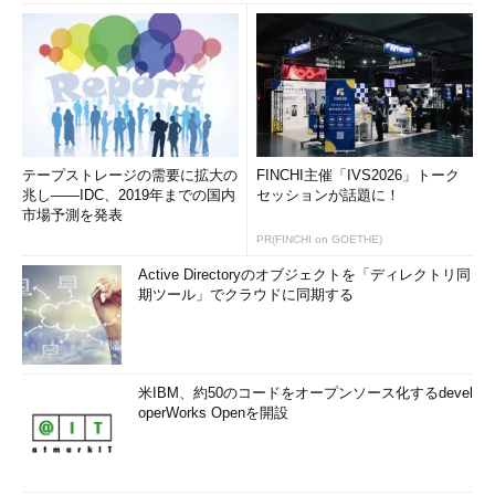
テープストレージの需要に拡大の
FINCHI主催「IVS2026」トーク
兆し――IDC、2019年までの国内
セッションが話題に！
市場予測を発表
PR(FINCHI on GOETHE)
Active Directoryのオブジェクトを「ディレクトリ同
期ツール」でクラウドに同期する
米IBM、約50のコードをオープンソース化するdevel
operWorks Openを開設