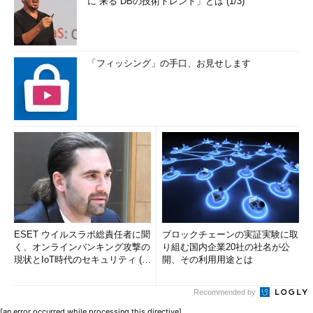
に“来る”DBの技術トレンド」とは (1/3)
「フィッシング」の手口、お見せします
ESET ウイルスラボ総責任者に聞
ブロックチェーンの実証実験に取
く、オンラインバンキング攻撃の
り組む国内企業20社の社名が公
現状とIoT時代のセキュリティ (1/
開、その利用用途とは
2)
Recommended by
[an error occurred while processing this directive]