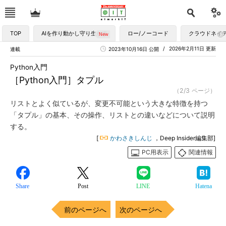
TOP
AIを作り動かし守り生かす
ロー/ノーコード
クラウドネイ
2026年2月11日 更新
連載
2023年10月16日 公開
Python入門
［Python入門］タプル
（2/3 ページ）
リストとよく似ているが、変更不可能という大きな特徴を持つ
「タプル」の基本、その操作、リストとの違いなどについて説明
する。
[
かわさきしんじ
，Deep Insider編集部]
PC用表示
関連情報
Share
Post
LINE
Hatena
前のページへ
次のページへ