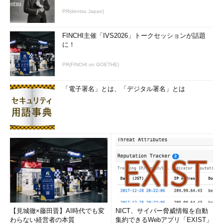
PR(dentsu Japan)
FINCHI主催「IVS2026」トークセッションが話題
に！
PR(FINCHI on GOETHE)
「電子署名」とは、「デジタル署名」とは
【見城徹×藤田晋】AI時代でも変
NICT、サイバー脅威情報を自動
わらない経営者の本質
集約できるWebアプリ「EXIST」