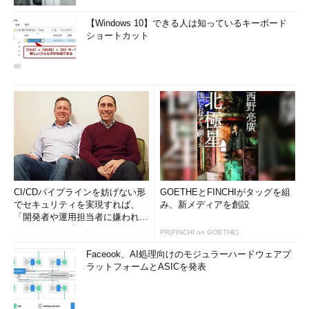
【Windows 10】できる人は知っているキーボード
ショートカット
CI/CDパイプラインを妨げない形
GOETHEとFINCHIがタッグを組
でセキュリティを実現すれば、
み、新メディアを創設
「開発者や運用担当者に嫌われな
いWAF」は可能か
PR(FINCHI on GOETHE)
Faceook、AI処理向けのモジュラーハードウェアプ
ラットフォームとASICを発表