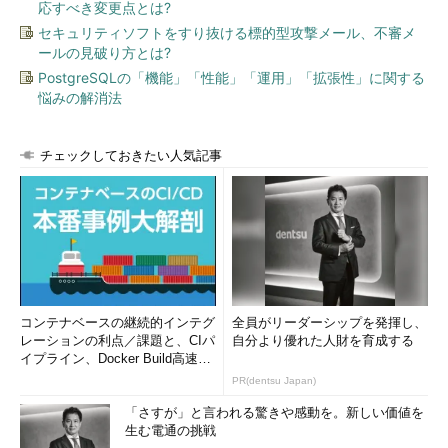
応すべき変更点とは?
セキュリティソフトをすり抜ける標的型攻撃メール、不審メ
ールの見破り方とは?
PostgreSQLの「機能」「性能」「運用」「拡張性」に関する
悩みの解消法
チェックしておきたい人気記事
コンテナベースの継続的インテグ
全員がリーダーシップを発揮し、
レーションの利点／課題と、CIパ
自分より優れた人財を育成する
イプライン、Docker Build高速化
のコツ (1/2...
PR(dentsu Japan)
「さすが」と言われる驚きや感動を。新しい価値を
生む電通の挑戦