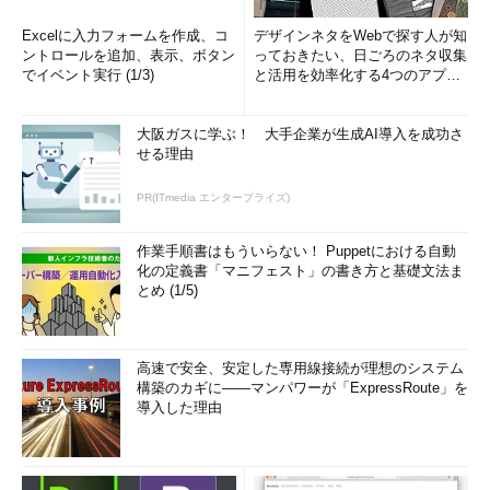
Excelに入力フォームを作成、コ
デザインネタをWebで探す人が知
ントロールを追加、表示、ボタン
っておきたい、日ごろのネタ収集
でイベント実行 (1/3)
と活用を効率化する4つのアプリ
(1/3)
大阪ガスに学ぶ！ 大手企業が生成AI導入を成功さ
せる理由
PR(ITmedia エンタープライズ)
作業手順書はもういらない！ Puppetにおける自動
化の定義書「マニフェスト」の書き方と基礎文法ま
とめ (1/5)
高速で安全、安定した専用線接続が理想のシステム
構築のカギに――マンパワーが「ExpressRoute」を
導入した理由