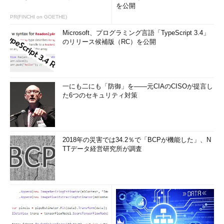
を公開
PR(FINCHI on GOETHE)
Microsoft、プログラミング言語「TypeScript 3.4」
のリリース候補版（RC）を公開
一にも二にも「防御」を――元CIAのCISOが提言し
た6つのセキュリティ対策
2018年の災害では34.2％で「BCPが機能した」、N
TTデータ経営研究所が調査