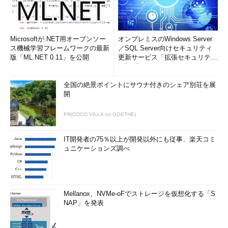
Microsoftが.NET用オープンソー
オンプレミスのWindows Server
ス機械学習フレームワークの最新
／SQL Server向けセキュリティ
版「ML.NET 0.11」を公開
更新サービス「拡張セキュリティ
更新プログ...
全国の絶景ポイントにサウナ付きのシェア別荘を展
開
PR(COCO VILLA on GOETHE)
IT開発者の75％以上が開発以外にも従事、楽天コミ
ュニケーションズ調べ
Mellanox、NVMe-oFでストレージを仮想化する「S
NAP」を発表