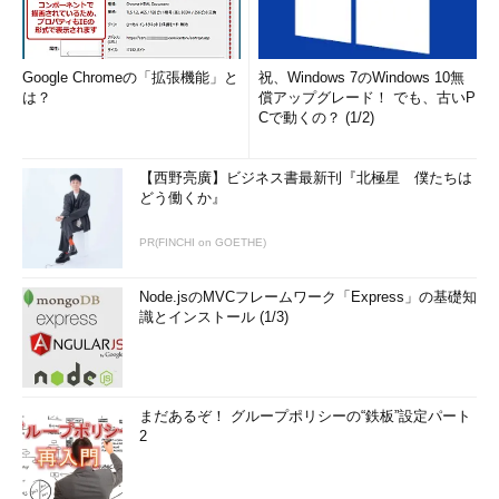
Google Chromeの「拡張機能」と
祝、Windows 7のWindows 10無
は？
償アップグレード！ でも、古いP
Cで動くの？ (1/2)
【西野亮廣】ビジネス書最新刊『北極星 僕たちは
どう働くか』
PR(FINCHI on GOETHE)
Node.jsのMVCフレームワーク「Express」の基礎知
識とインストール (1/3)
まだあるぞ！ グループポリシーの“鉄板”設定パート
2