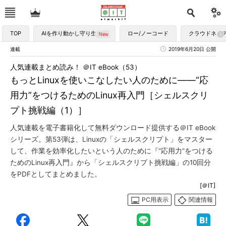
TOP
AIを作り動かし守り生かす
ロー/ノーコード
クラウドネイ
連載
2019年6月20日 公開
人気連載まとめ読み！ ＠IT eBook（53）
もっとLinuxを使いこなしたい人のために――“応
用力”をつけるためのLinux再入門［シェルスクリ
プト挑戦編（1）］
人気連載を電子書籍化して無料ダウンロード提供する＠IT eBook
シリーズ。第53弾は、Linuxの「シェルスクリプト」をマスター
して、作業を効率化したいという人のために『“応用力”をつける
ためのLinux再入門』から「シェルスクリプト挑戦編」の10回分
をPDFとしてまとめました。
[＠IT]
PC用表示
関連情報