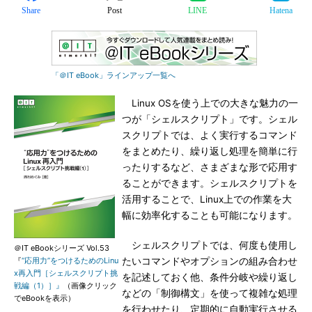
Share
Post
LINE
Hatena
「＠IT eBook」ラインアップ一覧へ
Linux OSを使う上での大きな魅力の一
つが「シェルスクリプト」です。シェル
スクリプトでは、よく実行するコマンド
をまとめたり、繰り返し処理を簡単に行
ったりするなど、さまざまな形で応用す
ることができます。シェルスクリプトを
活用することで、Linux上での作業を大
幅に効率化することも可能になります。
シェルスクリプトでは、何度も使用し
＠IT eBookシリーズ Vol.53
『
“応用力”をつけるためのLinu
たいコマンドやオプションの組み合わせ
x再入門［シェルスクリプト挑
を記述しておく他、条件分岐や繰り返し
戦編（1）］』
（画像クリック
などの「制御構文」を使って複雑な処理
でeBookを表示）
を行わせたり、定期的に自動実行させる