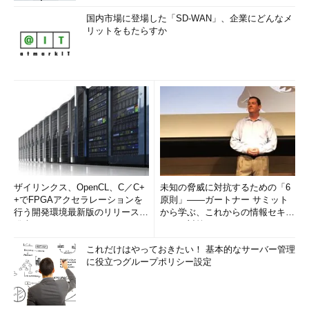
国内市場に登場した「SD-WAN」、企業にどんなメ
リットをもたらすか
ザイリンクス、OpenCL、C／C+
未知の脅威に対抗するための「6
+でFPGAアクセラレーションを
原則」――ガートナー サミット
行う開発環境最新版のリリースを
から学ぶ、これからの情報セキュ
発表
リティ対策
これだけはやっておきたい！ 基本的なサーバー管理
に役立つグループポリシー設定