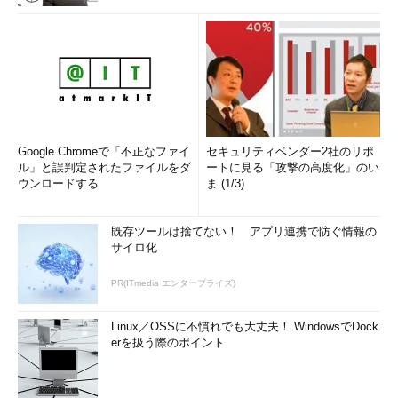
Google Chromeで「不正なファイ
セキュリティベンダー2社のリポ
ル」と誤判定されたファイルをダ
ートに見る「攻撃の高度化」のい
ウンロードする
ま (1/3)
既存ツールは捨てない！ アプリ連携で防ぐ情報の
サイロ化
PR(ITmedia エンタープライズ)
Linux／OSSに不慣れでも大丈夫！ WindowsでDock
erを扱う際のポイント