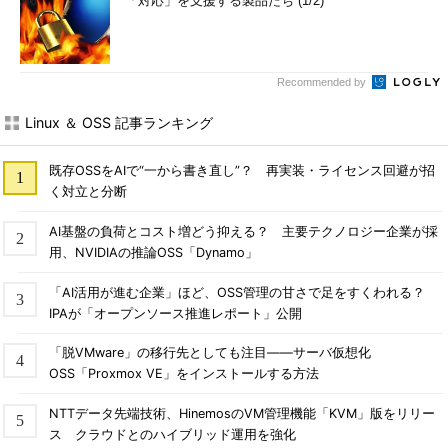
「対応」を支援する製品たち (1/2)
Recommended by
Linux ＆ OSS 記事ランキング
既存OSSをAIで“一から書き直し”？ 再実装・ライセンス回避が招
く対立と分断
AI基盤の負荷とコスト増どう抑える？ 主要テクノロジー企業が採
用、NVIDIAの推論OSS「Dynamo」
「AI活用が進む企業」ほど、OSS管理の甘さで足をすくわれる？
IPAが「オープンソース推進レポート」公開
「脱VMware」の移行先としても注目――サーバ仮想化
OSS「Proxmox VE」をインストールする方法
NTTデータ先端技術、HinemosのVM管理機能「KVM」版をリリー
ス クラウドとのハイブリッド運用を強化