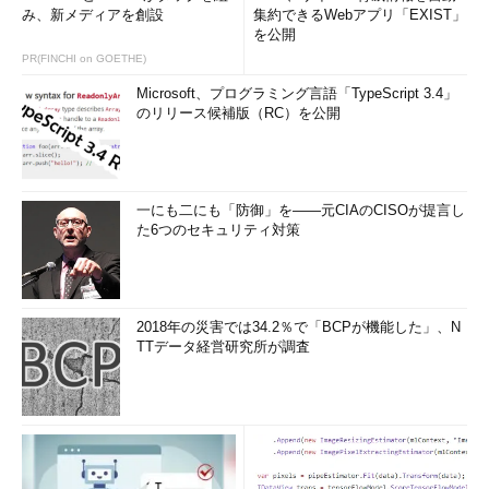
み、新メディアを創設
集約できるWebアプリ「EXIST」
を公開
PR(FINCHI on GOETHE)
Microsoft、プログラミング言語「TypeScript 3.4」
のリリース候補版（RC）を公開
一にも二にも「防御」を――元CIAのCISOが提言し
た6つのセキュリティ対策
2018年の災害では34.2％で「BCPが機能した」、N
TTデータ経営研究所が調査