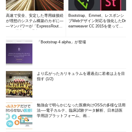
高速で安全、安定した専用線接続
Bootstrap、Emmet、レスポンシ
が理想のシステム構築のカギに―
ブWebデザイン対応を強化したDr
―マンパワーが「ExpressRout
eamweaver CC 2015を使って
e」を導入した理由
み...
「Bootstrap 4 alpha」が登場
より広がったカリキュラムを通過点に若者は上を目
指す (1/2)
勉強会で明らかになった医療向けOSSの多様な活用
法──電子カルテ、臨床試験データ解析、日本語医
学用語プラットフォーム、画...