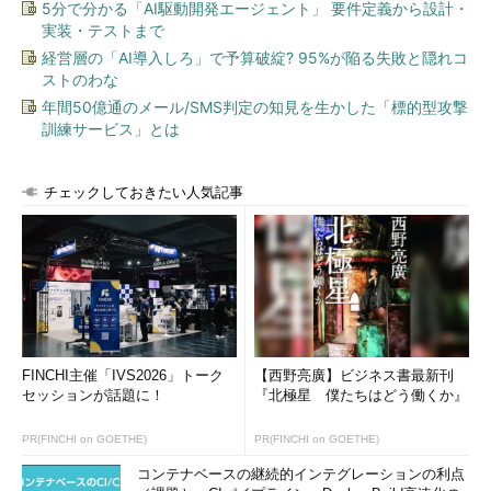
5分で分かる「AI駆動開発エージェント」 要件定義から設計・
実装・テストまで
経営層の「AI導入しろ」で予算破綻? 95%が陥る失敗と隠れコ
ストのわな
年間50億通のメール/SMS判定の知見を生かした「標的型攻撃
訓練サービス」とは
チェックしておきたい人気記事
FINCHI主催「IVS2026」トーク
【西野亮廣】ビジネス書最新刊
セッションが話題に！
『北極星 僕たちはどう働くか』
PR(FINCHI on GOETHE)
PR(FINCHI on GOETHE)
コンテナベースの継続的インテグレーションの利点