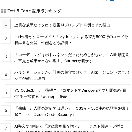
Test & Tools 記事ランキング
上質な成果だけを出す定番AIプロンプト10例とその理由
curl作者がクローズドの「Mythos」による17万8000行のコード分
析結果を公開 性能をどう評価？
「コーディングはボトルネックだったためしがない」 AI駆動開発
の盲点と成果が出ない理由、Gartnerが明かす
ハルシネーションか、計画の順守失敗か？ AIエージェントのデバ
ッグが難しい理由
VS Codeユーザー待望？ 1コマンドでWindowsアプリ開発の“面
倒”を一掃する「winapp」発表
「熟練した人間の対応では遅い」 OSSから500件の脆弱性を掘り
起こした「Claude Code Security」
AI導入で4割超が「逆に業務量が増えた」 テスト関連・定型コー