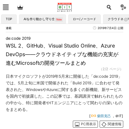
TOP
AIを作り動かし守り生かす
ロー/ノーコード
クラウドネイ
連載
2019年7月4日 公開
de:code 2019
WSL 2、GitHub、Visual Studio Online、Azure
DevOps――クラウドネイティブな機能の充実が
進むMicrosoftの開発ツールまとめ
（2/2 ページ）
日本マイクロソフトが2019年5月末に開催した「de:code 2019」
では、5月上旬に米国で開催された「Build 2019」に合わせて発
表された、WindowsやAzureに関する多くの新機能、新サービス
を国内で初披露した。この記事では、基調講演で触れられたもの
の中から、特に開発者やITエンジニアにとって関わりの深いもの
をまとめる。
[
柴田克己
，＠IT]
PC用表示
関連情報