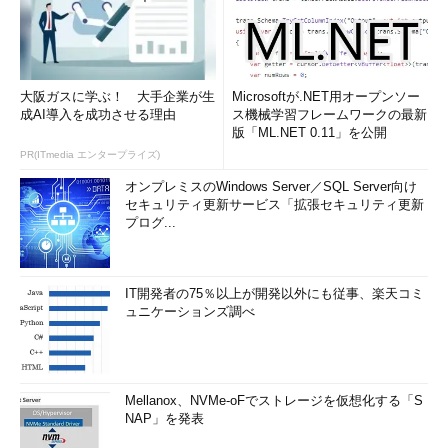
大阪ガスに学ぶ！ 大手企業が生
Microsoftが.NET用オープンソー
成AI導入を成功させる理由
ス機械学習フレームワークの最新
版「ML.NET 0.11」を公開
PR(ITmedia エンタープライズ)
オンプレミスのWindows Server／SQL Server向け
セキュリティ更新サービス「拡張セキュリティ更新
プログ...
IT開発者の75％以上が開発以外にも従事、楽天コミ
ュニケーションズ調べ
Mellanox、NVMe-oFでストレージを仮想化する「S
NAP」を発表