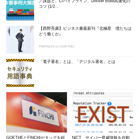
／課題と、CIパイプライン、Docker Build高速化の
コツ (1/2...
【西野亮廣】ビジネス書最新刊『北極星 僕たちは
どう働くか』
PR(FINCHI on GOETHE)
「電子署名」とは、「デジタル署名」とは
GOETHEとFINCHIがタッグを組
NICT、サイバー脅威情報を自動