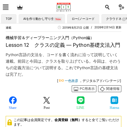
TOP
AIを作り動かし守り生かす
ロー/ノーコード
クラウドネイ
2026年2月14日 更新
連載
2019年8月21日 公開
機械学習＆ディープラーニング入門（Python編）
Lesson 12 クラスの定義 ― Python基礎文法入門
Python言語の文法を、コードを書く流れに沿って説明していく
連載。前回と今回は、クラスを取り上げている。今回は、そのう
ちの定義方法について説明する。これでPython言語の基礎文法
は完了だ。
[
一色政彦
，デジタルアドバンテージ]
PC用表示
関連情報
Share
Post
LINE
Hatena
この記事は会員限定です。
会員登録（無料）
すると全てご覧いただけ
ます。