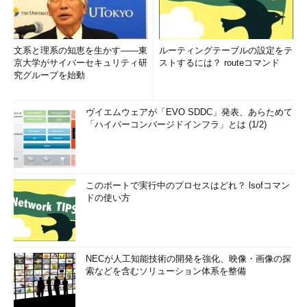
文系と理系の知恵を生かす――東
ルーティングテーブルの設定をテ
京大学がサイバーセキュリティ研
ストするには？ routeコマンド
究グループを始動
ヴイエムウェアが「EVO SDDC」発表、あらためて
「ハイパーコンバージドインフラ」とは (1/2)
このポートで実行中のプロセスはどれ？ lsofコマン
ドの使い方
NECが人工知能技術の開発を強化、映像・画像の探
索などを含むソリューション体系を整備