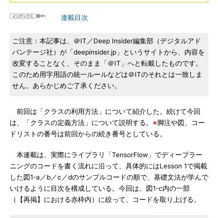
連載目次
ご注意：本記事は、＠IT／Deep Insider編集部（デジタルアド
バンテージ社）が「deepinsider.jp」というサイトから、内容を
改変することなく、そのまま「＠IT」へと転載したものです。
このため用字用語の統一ルールなどは＠ITのそれとは一致しま
せん。あらかじめご了承ください。
前回は「クラスの利用方法」について紹介した。続けて今回
は、「クラスの定義方法」について説明する。
※
脚注や図、コー
ドリストの番号は前回からの続き番号としている。
本連載は、実際にライブラリ「TensorFlow」でディープラー
ニングのコードを書く流れに沿って、具体的にはLesson 1で掲載
した図1-a／b／c／dのサンプルコードの順で、基礎文法が学んで
いけるように目次を構成している。今回は、図1-c内の一部
（【再掲】における赤枠内）に絞って、コードを取り上げる。