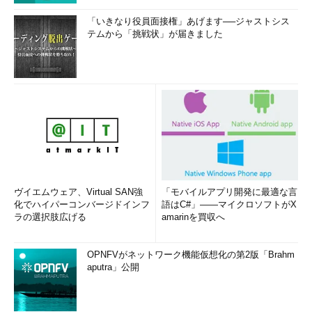
「いきなり役員面接権」あげます──ジャストシス
テムから「挑戦状」が届きました
ヴイエムウェア、Virtual SAN強
「モバイルアプリ開発に最適な言
化でハイパーコンバージドインフ
語はC#」――マイクロソフトがX
ラの選択肢広げる
amarinを買収へ
OPNFVがネットワーク機能仮想化の第2版「Brahm
aputra」公開