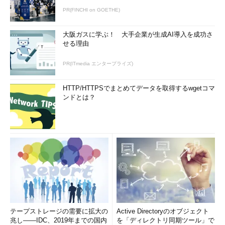
PR(FINCHI on GOETHE)
大阪ガスに学ぶ！ 大手企業が生成AI導入を成功さ
せる理由
PR(ITmedia エンタープライズ)
HTTP/HTTPSでまとめてデータを取得するwgetコマ
ンドとは？
テープストレージの需要に拡大の
Active Directoryのオブジェクト
兆し――IDC、2019年までの国内
を「ディレクトリ同期ツール」で