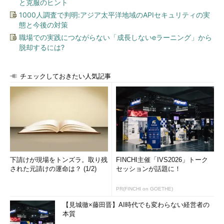
と克服のヒント
1000人調査で判明:アジア太平洋地域のAPIセキュリティの実
態と今後の対策
職場での実践につながらない「成長しないeラーニング」から
脱却するには?
チェックしておきたい人気記事
下請けが現場をトンズラ。取り残
FINCHI主催「IVS2026」トーク
された元請けの運命は？ (1/2)
セッションが話題に！
PR(FINCHI on GOETHE)
【見城徹×藤田晋】AI時代でも変わらない経営者の
本質