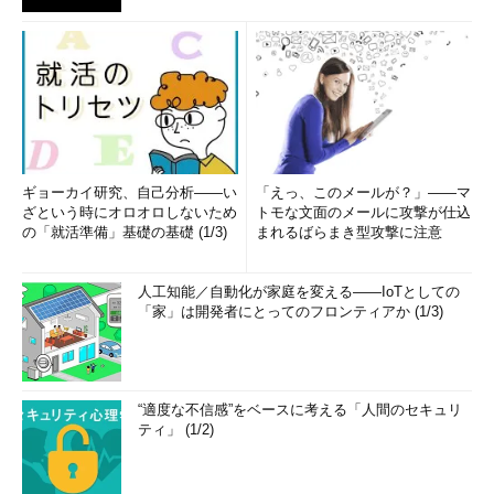
ギョーカイ研究、自己分析――い
「えっ、このメールが？」――マ
ざという時にオロオロしないため
トモな文面のメールに攻撃が仕込
の「就活準備」基礎の基礎 (1/3)
まれるばらまき型攻撃に注意
人工知能／自動化が家庭を変える――IoTとしての
「家」は開発者にとってのフロンティアか (1/3)
“適度な不信感”をベースに考える「人間のセキュリ
ティ」 (1/2)