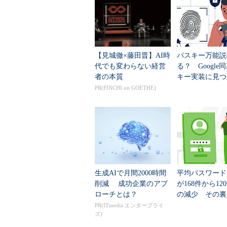
パスワードを置き換える一般的な方
ることだ。生体認証は現在、モバイ
り、他の顧客向けおよびエンタープ
【見城徹×藤田晋】AI時
パスキー万能説
生体認証以外のパスワードレス認
代でも変わらない経営
る？ Google
ベースのワンタイムパスワード認証
者の本質
キー実装に見つ
を生成させる認証、ユーザーの持つ
た“想定外の穴”
PR(FINCHI on GOETHE)
を実現するFIDO UAF（Fast Identity Onl
な兆候の分析による本人らしさの判
がある）などがある。
アプローチ2：レガシーパスワー
最も広く使われている強力な認証
生成AIで月間2000時間
平均パスワード
削減 成功企業のアプ
が168件から12
わせる2要素認証（2FA：two-factor
ローチとは？
の減少 その裏
用し、パスワードレスとなる認証―
ていること
PR(ITmedia エンタープライ
ている。
ズ)