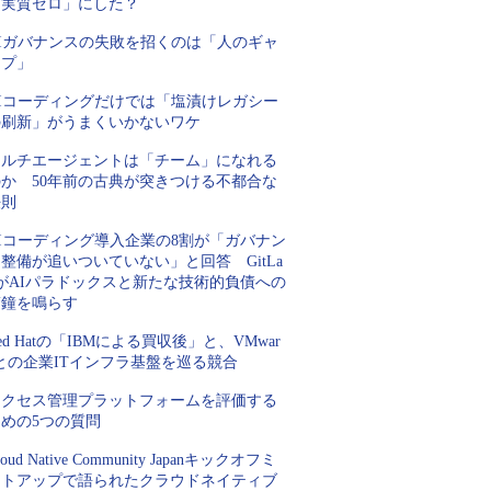
「実質ゼロ」にした？
AIガバナンスの失敗を招くのは「人のギャ
ップ」
AIコーディングだけでは「塩漬けレガシー
の刷新」がうまくいかないワケ
マルチエージェントは「チーム」になれる
のか 50年前の古典が突きつける不都合な
法則
AIコーディング導入企業の8割が「ガバナン
整備が追いついていない」と回答 GitLa
bがAIパラドックスと新たな技術的負債への
警鐘を鳴らす
ed Hatの「IBMによる買収後」と、VMwar
との企業ITインフラ基盤を巡る競合
アクセス管理プラットフォームを評価する
ための5つの質問
loud Native Community Japanキックオフミ
ートアップで語られたクラウドネイティブ