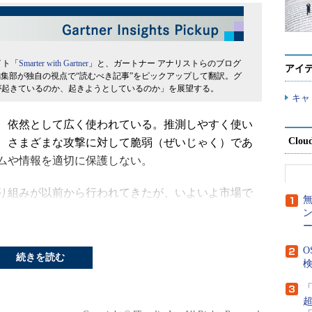
イト「
Smarter with Gartner
」と、ガートナー アナリストらのブログ
アイ
編集部が独自の視点で“読むべき記事”をピックアップして翻訳。グ
が起きているのか、起きようとしているのか」を展望する。
キャ
、依然として広く使われている。推測しやすく使い
Clou
、さまざまな攻撃に対して脆弱（ぜいじゃく）であ
ムや情報を適切に保護しない。
り組みが以前から行われてきたが、いよいよ市場で
ー
い合わせの中で、具体的に『パスワードレス』に言
O
続きを読む
ードレスのアプローチに関する他の問い合わせも増
検
スプレジデントでアナリストのアント・アラン氏は語る。
ローバル大企業の60％と中堅企業の90％が、ユースケー