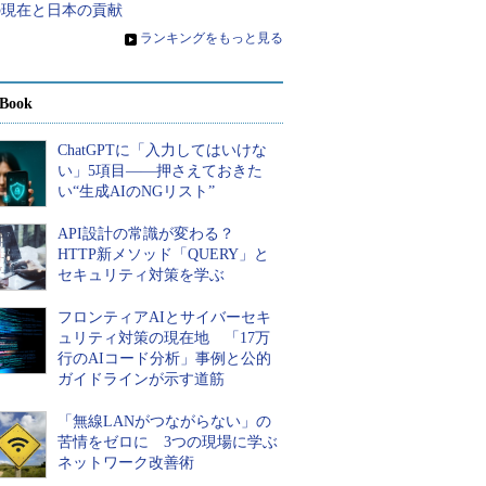
の現在と日本の貢献
»
ランキングをもっと見る
Book
ChatGPTに「入力してはいけな
い」5項目――押さえておきた
い“生成AIのNGリスト”
API設計の常識が変わる？
HTTP新メソッド「QUERY」と
セキュリティ対策を学ぶ
フロンティアAIとサイバーセキ
ュリティ対策の現在地 「17万
行のAIコード分析」事例と公的
ガイドラインが示す道筋
「無線LANがつながらない」の
苦情をゼロに 3つの現場に学ぶ
ネットワーク改善術