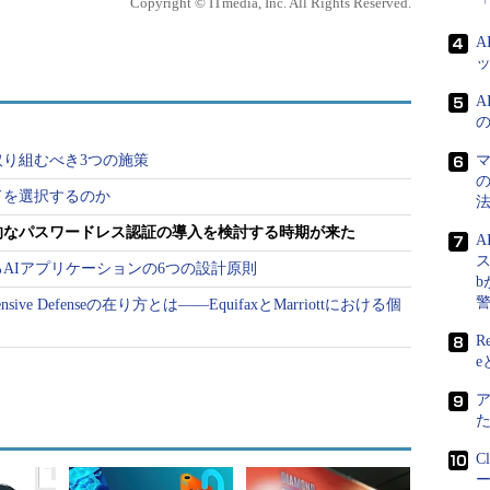
Copyright © ITmedia, Inc. All Rights Reserved.
レス認証を実装するようになると予想している。この
、パスワードの使用に伴うセキュリティとユーザー
取り除く。また、さまざまな付加的メリットをユーザ
取り組むべき3つの施策
ドを選択するのか
ーザーは、パスワードを覚えておく必要も入力する
的なパスワードレス認証の導入を検討する時期が来た
て顧客エクスペリエンスの向上と合理化につながる。
ス
企業はパスワードの集中的な保存と管理を行う必要
AIアプリケーションの6つの設計原則
ティの向上、侵害の減少、サポートコストの削減と
ve Defenseの在り方とは――EquifaxとMarriottにおける個
R
e
／アクセス管理（IAM）の担当リーダーがパスワ
方法は2つある。
してレガシーパスワードを置き換える
C