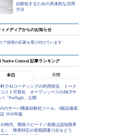
自動化するための具体的な活用
方法
ティメディアからのお知らせ
リア採用の応募を受け付けています
d Native Central 記事ランキング
月間
本日
無料でAIコーディングの利用状況、トーク
ンコスト可視化 オープンソースのMCPサ
バ「Preflight」公開
SSのサーバ構築自動化ツール、4製品徹底
証 2016年版
「AI時代、開発スピード／規模は認知限界
超え」 障害対応の初期調査15分をどう