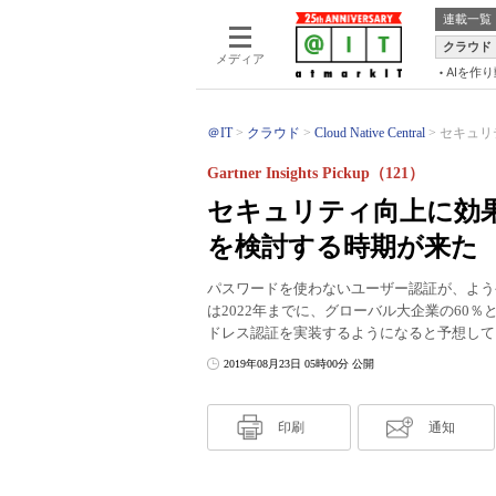
連載一覧
クラウド
メディア
AIを作
＠IT
クラウド
Cloud Native Central
セキュリ
Gartner Insights Pickup（121）
セキュリティ向上に効
を検討する時期が来た
パスワードを使わないユーザー認証が、ようや
は2022年までに、グローバル大企業の60
ドレス認証を実装するようになると予想して
2019年08月23日 05時00分 公開
印刷
通知