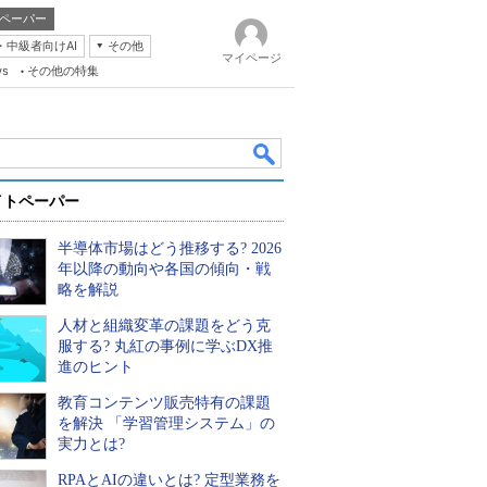
ペーパー
・中級者向けAI
その他
マイページ
ws
その他の特集
イトペーパー
半導体市場はどう推移する? 2026
年以降の動向や各国の傾向・戦
略を解説
人材と組織変革の課題をどう克
k
服する? 丸紅の事例に学ぶDX推
進のヒント
教育コンテンツ販売特有の課題
を解決 「学習管理システム」の
実力とは?
RPAとAIの違いとは? 定型業務を