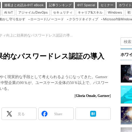
連載まとめ読み＠IT eBook
記事ランキング
＠IT Special
セミナー
ホワイト
AI IoT
アジャイル/DevOps
セキュリティ
キャリア&スキル
Windows
初
り動かし守り生かす
ローコード/ノーコード
クラウドネイティブ
Microsoft&Windo
Server & Storage
HTML5 + UX
ティ向上に効果的なパスワードレス認証の導...
Smart & Social
Coding Edge
果的なパスワードレス認証の導入
ホワ
Java Agile
Database Expert
く現実的な手段として考えられるようになってきた。Gartner
Linux ＆ OSS
％と中堅企業の90％が、ユースケース全体の50％以上で、パスワー
いる。
Master of IP Networ
[
Gloria Omale, Gartner
]
Security & Trust
Test & Tools
見る
Share
Insider.NET
ブログ