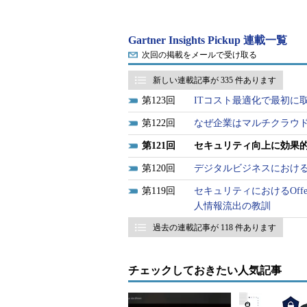
ス全体の50％以上で、パスワード
割合は2018年には5％だった」
Gartner Insights Pickup 連載一覧
次回の掲載をメールで受け取る
パスワードレス認証はその性質上
新しい連載記事が 335 件あります
エクスペリエンス（UX）の問題を
123
ITコスト最適化で最初に
ーと企業に提供する。
122
なぜ企業はマルチクラウ
パスワードレス認証を使えば、ユ
121
セキュリティ向上に効果
必要もない。そうなればUX、そし
さらに、パスワードレス認証では、
120
デジタルビジネスにおける
がなくなる。これによってセキュリ
119
セキュリティにおけるOffensi
いうメリットが得られる。
人情報流出の教訓
過去の連載記事が 118 件あります
セキュリティやアイデンティティー
ードレスアプローチを実装する主な
チェックしておきたい人気記事
アプローチ1：単一認証要素と