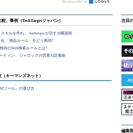
Recommended by
ローカルPINあるいはデバイスネイティブな生体認
「Touch ID」など）を組み合わせれば、中程度のリ
頼性を持つ認証が可能になる。
注目
証モードは、シングルステップの2FAプロセスでよ
の電源を入れるときのパスコードから独立している
、ユーザーによる生体認証の利用をより厳密に把
を使って、潜在的な攻撃に対する優れた保護を提供
較（キーマンズネット）
ートフォンからのアクセスの認証にモバイルプッシ
揮する。
PMツール』の選び方
 to Improve Security
（Smarter with Gartner）
編集