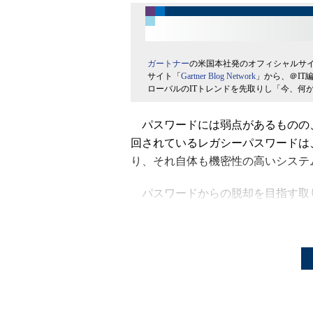
ガートナー
の米国本社発のオフィシャルサ
サイト「
Gartner Blog Network
」から、＠IT
ローバルのITトレンドを先取りし「今、何
パスワードには弱点があるものの
回されているレガシーパスワードは
り、それ自体も機密性の高いシステ
パスワードからの脱却を目指す取
こうした機運が本格化しつつある。
「この1年、顧客から寄せられた問
及したものが微増しており、パスワ
えている」と、Gartnerのバイ
「Gartnerは2022年までに、グ