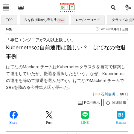
TOP
AIを作り動かし守り生かす
ロー/ノーコード
クラウドネイ
特集
2019年11月8日 公開
「専任エンジニアが2人以上欲しい」
Kubernetesの自前運用は難しい？ はてなの撤退
事例
はてなのMackerelチームはKubernetesクラスタを自前で構築し
て運用していたが、撤退を選択したという。なぜ、Kubernetes
の運用を諦めて撤退を選んだのか。はてなのMackerelチームで
SREを務める今井隼人氏が語った。
[
石川俊明
，＠IT]
PC用表示
関連情報
Share
Post
LINE
Hatena