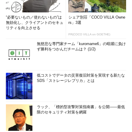
“必要ないもの／使わないもの”は
シェア別荘「COCO VILLA Owne
無効化し、クライアントのセキュ
rs」3選
リティを向上させる
PR(COCO VILLA on GOETHE)
無慈悲な専門家チーム「kuromame6」の暗躍に負け
ず勝利をつかんだチームは？ (1/2)
低コストでデータの災害復旧対策を実現する新たな
SDS「ストレージレプリカ」とは
ラック、「標的型攻撃対策指南書」を公開――最低
限のセキュリティ対策を網羅