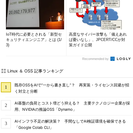
IoT時代に必要とされる「新型セ
高度なサイバー攻撃も「備えあれ
キュリティエンジニア」とは (1/
ば憂いなし」、JPCERT/CCが対
3)
策ガイド公開
Recommended by
Linux ＆ OSS 記事ランキング
既存OSSをAIで“一から書き直し”？ 再実装・ライセンス回避が招
く対立と分断
AI基盤の負荷とコスト増どう抑える？ 主要テクノロジー企業が採
用、NVIDIAの推論OSS「Dynamo」
AIインフラ不足の解決策？ 手間なしでAI検証環境を確保できる
「Google Colab CLI」