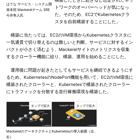
構築したときに起きると想定されたネッ
はてな サービス・システム開
トワークのオーバーヘッドが気になっ
発本部 Mackerelチーム SRE
た。そのため、EC2でKubernetesクラ
今井隼人氏
スタを自前構築することにした」
構築に当たっては、EC2のVM環境からKubernetesクラスタに
一気通貫で切り替えるのは難しいと判断。サービスに対するイン
パクトが小さく済むよう、Mackerelサイトのメトリクスを収集
するクローラー機能に絞り、構築、運用を始めることにした。
運用後に問題が起きたとしてもサービスを継続できるようにす
るため、KubernetesのNodePort機能を用いて、EC2のVM環境に
構築されたクローラーと、Kubernetesで構築されたクローラー
にトラフィックを分散する並行稼働環境を構築した。
MackerelのアーキテクチャとKubernetesの導入範囲（左、
右）