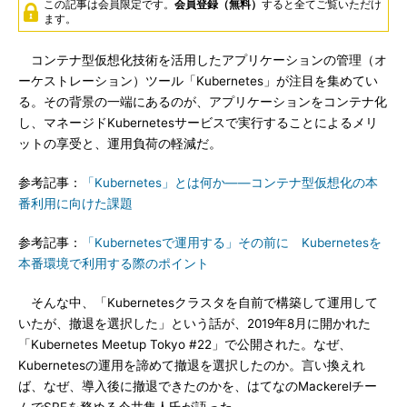
この記事は会員限定です。
会員登録（無料）
すると全てご覧いただけ
ます。
コンテナ型仮想化技術を活用したアプリケーションの管理（オ
ーケストレーション）ツール「Kubernetes」が注目を集めてい
る。その背景の一端にあるのが、アプリケーションをコンテナ化
し、マネージドKubernetesサービスで実行することによるメリ
ットの享受と、運用負荷の軽減だ。
参考記事：
「Kubernetes」とは何か――コンテナ型仮想化の本
番利用に向けた課題
参考記事：
「Kubernetesで運用する」その前に Kubernetesを
本番環境で利用する際のポイント
そんな中、「Kubernetesクラスタを自前で構築して運用して
いたが、撤退を選択した」という話が、2019年8月に開かれた
「Kubernetes Meetup Tokyo #22」で公開された。なぜ、
Kubernetesの運用を諦めて撤退を選択したのか。言い換えれ
ば、なぜ、導入後に撤退できたのかを、はてなのMackerelチー