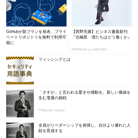
GitHubが新プランを発表、プライ
【西野亮廣】ビジネス書最新刊
ベートリポジトリを無料で利用可
『北極星 僕たちはどう働くか』
能に
PR(FINCHI on GOETHE)
フィッシングとは
「さすが」と言われる驚きや感動を。新しい価値を
生む電通の挑戦
PR(dentsu Japan)
全員がリーダーシップを発揮し、自分より優れた人
財を育成する