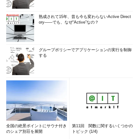
熟成されて15年、昔も今も変わらないActive Direct
ory――でも、なぜ“Active”なの？
グループポリシーでアプリケーションの実行を制御
する
全国の絶景ポイントにサウナ付き
第11回 関数に関するいくつかの
のシェア別荘を展開
トピック (1/4)