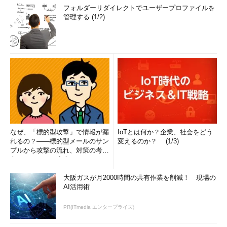
フォルダーリダイレクトでユーザープロファイルを
管理する (1/2)
なぜ、「標的型攻撃」で情報が漏
IoTとは何か？企業、社会をどう
れるの？――標的型メールのサン
変えるのか？ (1/3)
プルから攻撃の流れ、対策の考え
方まで、もう一度分かりやすく
解...
大阪ガスが月2000時間の共有作業を削減！ 現場の
AI活用術
PR(ITmedia エンタープライズ)