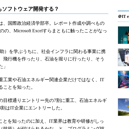
もソフトウェア開発する？
＠IT e
は、国際政治経済学部卒。レポート作成や調べもの
Microsoft Excelすらまともに触ったことがなっ
助）を学ぶうちに、社会インフラに関わる事業に携
、飛行機を作ったり、石油を堀りに行ったり、そう
た」
工業や石油エネルギー関連企業だけではなく、IT
ることを知った。
目標通りエントリー先の7割に重工、石油エネルギ
割はIT企業にエントリーした。
ことを知ったのに加え、IT業界は教育や研修がしっ
（技術）が付けられるかな、と。プログラミング技