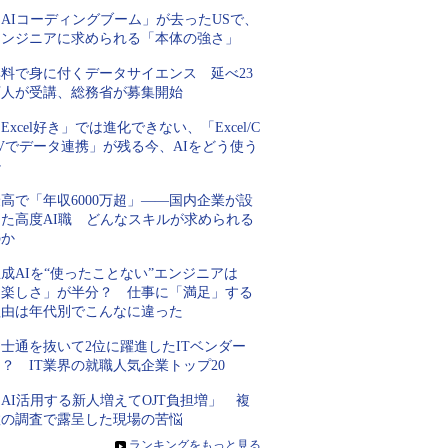
AIコーディングブーム」が去ったUSで、
エンジニアに求められる「本体の強さ」
無料で身に付くデータサイエンス 延べ23
万人が受講、総務省が募集開始
Excel好き」では進化できない、「Excel/C
Vでデータ連携」が残る今、AIをどう使う
か
高で「年収6000万超」――国内企業が設
けた高度AI職 どんなスキルが求められる
のか
成AIを“使ったことない”エンジニアは
「楽しさ」が半分？ 仕事に「満足」する
理由は年代別でこんなに違った
士通を抜いて2位に躍進したITベンダー
？ IT業界の就職人気企業トップ20
AI活用する新人増えてOJT負担増」 複
数の調査で露呈した現場の苦悩
»
ランキングをもっと見る