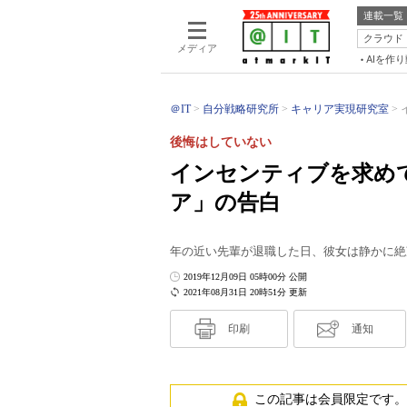
連載一覧
クラウド
メディア
AIを作
＠IT
自分戦略研究所
キャリア実現研究室
後悔はしていない
インセンティブを求め
ア」の告白
年の近い先輩が退職した日、彼女は静かに絶
2019年12月09日 05時00分 公開
2021年08月31日 20時51分 更新
印刷
通知
この記事は会員限定です。