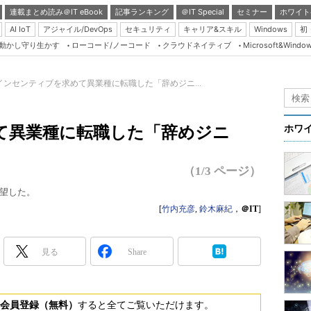
連載まとめ読み＠IT eBook
記事ランキング
＠IT Special
セミナー
ホワイト
AI IoT
アジャイル/DevOps
セキュリティ
キャリア&スキル
Windows
初
り動かし守り生かす
ローコード/ノーコード
クラウドネイティブ
Microsoft&Windo
Server & Storage
HTML5 + UX
インセンティブを求めて異業種に転職した「辞めジニ...
Smart & Social
Coding Edge
て異業種に転職した「辞めジニ
ホワ
Java Agile
Database Expert
（1/3 ページ）
Linux ＆ OSS
望した。
Master of IP Networ
[
竹内充彦
,
鈴木麻紀
，
＠IT
]
Security & Trust
見る
Share
Test & Tools
Insider.NET
ブログ
会員登録（無料）
すると全てご覧いただけます。