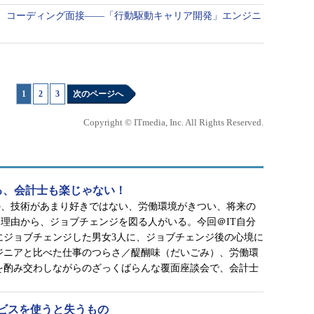
、コーディング面接――「行動駆動キャリア開発」エンジニ
1
|
2
|
3
次のページへ
Copyright © ITmedia, Inc. All Rights Reserved.
る、会計士も楽じゃない！
の、技術があまり好きではない、労働環境がきつい、将来の
理由から、ジョブチェンジを図る人がいる。今回＠IT自分
にジョブチェンジした男女3人に、ジョブチェンジ後の心境に
ジニアと比べた仕事のつらさ／醍醐味（だいごみ）、労働環
を酌み交わしながらのざっくばらんな覆面座談会で、会計士
ビスを使うと失うもの