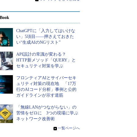
Book
ChatGPTに「入力してはいけな
い」5項目――押さえておきた
い“生成AIのNGリスト”
API設計の常識が変わる？
HTTP新メソッド「QUERY」と
セキュリティ対策を学ぶ
フロンティアAIとサイバーセキ
ュリティ対策の現在地 「17万
行のAIコード分析」事例と公的
ガイドラインが示す道筋
「無線LANがつながらない」の
苦情をゼロに 3つの現場に学ぶ
ネットワーク改善術
»
一覧ページへ