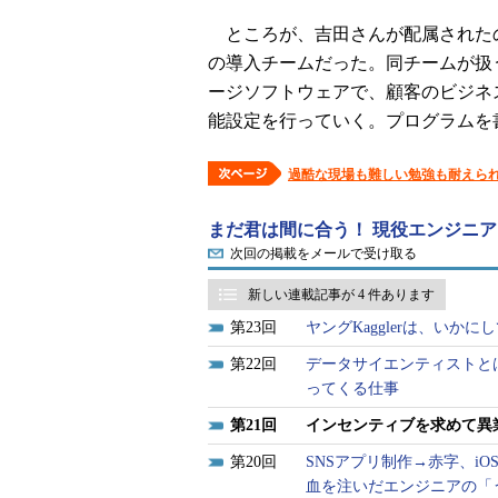
ところが、吉田さんが配属された
の導入チームだった。同チームが扱
ージソフトウェアで、顧客のビジネ
能設定を行っていく。プログラムを
過酷な現場も難しい勉強も耐えら
まだ君は間に合う！ 現役エンジニ
次回の掲載をメールで受け取る
新しい連載記事が 4 件あります
23
ヤングKagglerは、いか
22
データサイエンティストと
ってくる仕事
21
インセンティブを求めて異
20
SNSアプリ制作→赤字、i
血を注いだエンジニアの「