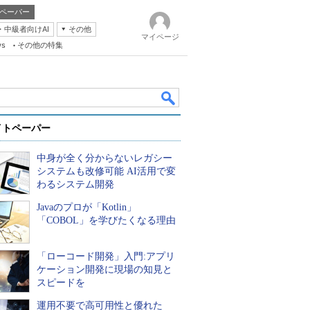
ペーパー
・中級者向けAI
その他
マイページ
ws
その他の特集
イトペーパー
中身が全く分からないレガシー
システムも改修可能 AI活用で変
わるシステム開発
Javaのプロが「Kotlin」
k
「COBOL」を学びたくなる理由
「ローコード開発」入門:アプリ
ケーション開発に現場の知見と
スピードを
運用不要で高可用性と優れた