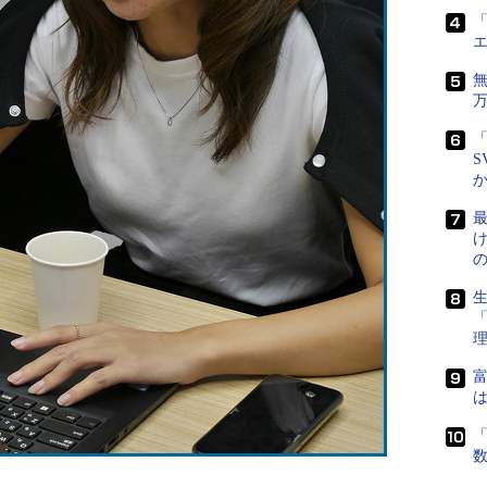
「
「
S
最
生
富
は
「