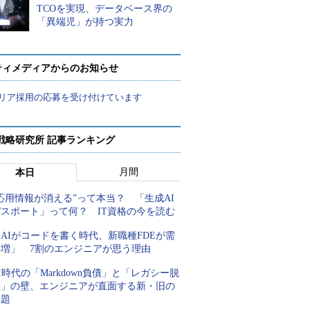
TCOを実現、データベース界の
「異端児」が持つ実力
ティメディアからのお知らせ
リア採用の応募を受け付けています
戦略研究所 記事ランキング
月間
本日
応用情報が消える”って本当？ 「生成AI
パスポート」って何？ IT資格の今を読む
AIがコードを書く時代、新職種FDEが需
要増」 7割のエンジニアが思う理由
I時代の「Markdown負債」と「レガシー脱
却」の壁、エンジニアが直面する新・旧の
課題