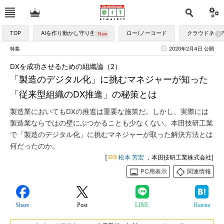
TOP
AIを作り動かし守り生かす
ロー/ノーコード
クラウドネイ
特集
2020年2月4日 公開
DXを成功させるための組織論（2）
「製造のデジタル化」に挑むマネジャーが知った
「従来型組織のDX推進」の秘策とは
製造業においてもDXの推進は重要な施策だ。しかし、実際には
製造業ならではの壁にぶつかることも少なくない。本田技研工業
で「製造のデジタル化」に挑むマネジャーが取った解決方法とは
何だったのか。
[
松本 芳宏
，本田技研工業株式会社]
PC用表示
関連情報
Share
Post
LINE
Hatena