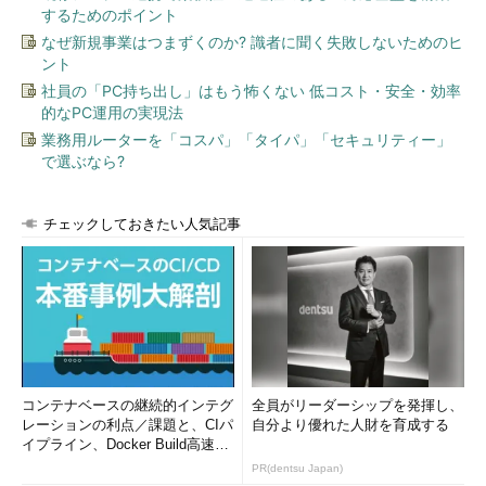
するためのポイント
なぜ新規事業はつまずくのか? 識者に聞く失敗しないためのヒ
ント
社員の「PC持ち出し」はもう怖くない 低コスト・安全・効率
的なPC運用の実現法
業務用ルーターを「コスパ」「タイパ」「セキュリティー」
で選ぶなら?
チェックしておきたい人気記事
コンテナベースの継続的インテグ
全員がリーダーシップを発揮し、
レーションの利点／課題と、CIパ
自分より優れた人財を育成する
イプライン、Docker Build高速化
のコツ (1/2...
PR(dentsu Japan)