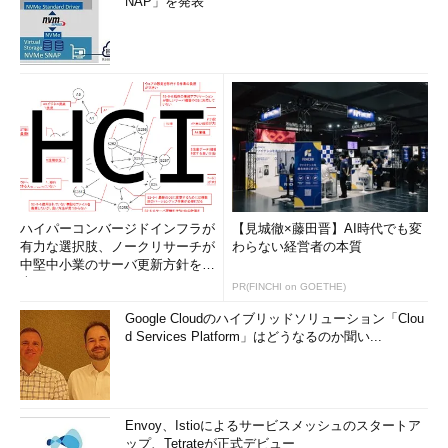
NAP」を発表
ハイパーコンバージドインフラが
【見城徹×藤田晋】AI時代でも変
有力な選択肢、ノークリサーチが
わらない経営者の本質
中堅中小業のサーバ更新方針を調
査
PR(FINCHI on GOETHE)
Google Cloudのハイブリッドソリューション「Clou
d Services Platform」はどうなるのか聞い...
Envoy、Istioによるサービスメッシュのスタートア
ップ、Tetrateが正式デビュー