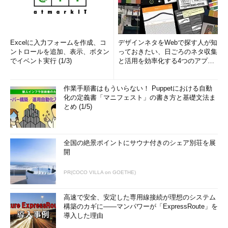
Excelに入力フォームを作成、コ
デザインネタをWebで探す人が知
ントロールを追加、表示、ボタン
っておきたい、日ごろのネタ収集
でイベント実行 (1/3)
と活用を効率化する4つのアプリ
(1/3)
作業手順書はもういらない！ Puppetにおける自動
化の定義書「マニフェスト」の書き方と基礎文法ま
とめ (1/5)
全国の絶景ポイントにサウナ付きのシェア別荘を展
開
PR(COCO VILLA on GOETHE)
高速で安全、安定した専用線接続が理想のシステム
構築のカギに――マンパワーが「ExpressRoute」を
導入した理由