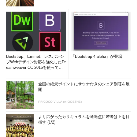
Bootstrap、Emmet、レスポンシ
「Bootstrap 4 alpha」が登場
ブWebデザイン対応を強化したDr
eamweaver CC 2015を使って
み...
全国の絶景ポイントにサウナ付きのシェア別荘を展
開
PR(COCO VILLA on GOETHE)
より広がったカリキュラムを通過点に若者は上を目
指す (1/2)