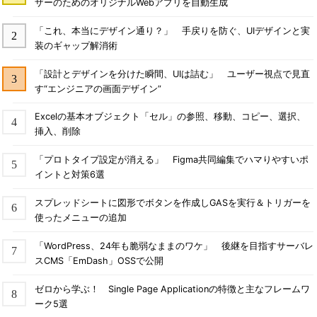
ザーのためのオリジナルWebアプリを自動生成
「これ、本当にデザイン通り？」 手戻りを防ぐ、UIデザインと実
装のギャップ解消術
「設計とデザインを分けた瞬間、UIは詰む」 ユーザー視点で見直
す“エンジニアの画面デザイン”
Excelの基本オブジェクト「セル」の参照、移動、コピー、選択、
挿入、削除
「プロトタイプ設定が消える」 Figma共同編集でハマりやすいポ
イントと対策6選
スプレッドシートに図形でボタンを作成しGASを実行＆トリガーを
使ったメニューの追加
「WordPress、24年も脆弱なままのワケ」 後継を目指すサーバレ
スCMS「EmDash」OSSで公開
ゼロから学ぶ！ Single Page Applicationの特徴と主なフレームワ
ーク5選