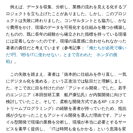
例えば、データを収集、分析し、業務の流れを見える化するプ
ロジェクトを立ち上げたことがありました。しかし、このプロジ
ェクトは失敗に終わりました。コンサルタントとも協力し、かな
り費用をかけ、現場のデータを可視化する仕組みを幾つか構築し
たものの、既に長年の経験から確立された指標を持っている現場
には定着しなかったのです。現場の温度感に合わせられなかった
著者の責任だと考えています（参考記事：「
俺たちが必死で稼い
だ1円、1秒をITに使わせない」とまで言われた ホンダの挑
戦
）。
この失敗を踏まえ、著者は「抜本的に仕組みを作り直し、一気
にデジタル化を進める」という正攻法では駄目だと理解しまし
た。そこで次に目を付けたのが「アジャイル開発」でした。若手
のエンジニア（本田技研工業 船戸康弘氏）が内製開発に向けて
検討していたこと。そして、柔軟な開発方式であるXP（エクス
トリームプログラミング）の経験を著者が持っていたため、抵抗
感が少なかったこともアジャイル開発を選んだ理由です。アジャ
イル型開発で現場の業務を分析し、現場が本当に必要とするサー
ビスを素早く提供し、「ITは時間も金もかかる」という意識を変