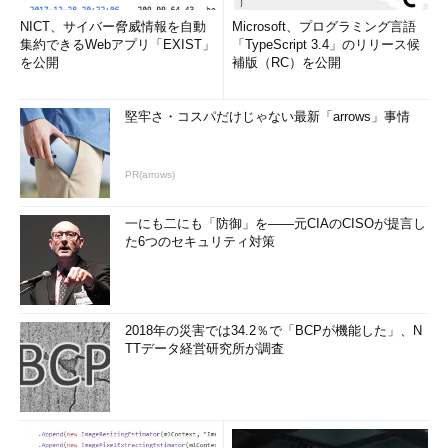
NICT、サイバー脅威情報を自動
Microsoft、プログラミング言語
集約できるWebアプリ「EXIST」
「TypeScript 3.4」のリリース候
を公開
補版（RC）を公開
堅牢さ・コスパだけじゃない最新「arrows」事情
PR(arrows)
一にも二にも「防御」を――元CIAのCISOが提言し
た6つのセキュリティ対策
2018年の災害では34.2％で「BCPが機能した」、N
TTデータ経営研究所が調査