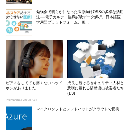
勉強会で明らかになった医療向けOSSの多様な活用
法──電子カルテ、臨床試験データ解析、日本語医
学用語プラットフォーム、画...
ピアスをしてても痛くないヘッド
成長し続けるセキュリティ人材と
ホンがありました
悲嘆に暮れる情報流出被害者たち
(1/3)
PR(Marshall Group AB)
マイクロソフトとレッドハットがクラウドで提携