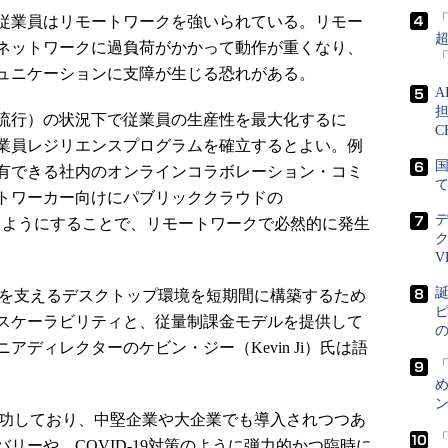
従業員はリモートワークを強いられている。リモー
ネットワークに過負荷がかかって動作が重くなり、
ュニケーションに支障が生じる恐れがある。
担
流行）の状況下で従業員の生産性を最大化するに
C
業員レジリエンスプログラムを確立するとよい。例
国
有できる社内のオンラインコラボレーション・コミ
トワーカー向けにパブリッククラウドの
vice）を使えるようにすることで、リモートワークで必然的に発生
V
誕
スを支えるデスクトップ環境を短期間に構築するため
ピ
スケーラビリティと、従量制課金モデルを提供して
シニアディレクターのケビン・ジー（Kevin Ji）氏は語
め
ン
成功しており、中堅企業や大企業でも導入されつつあ
「
リーや、COVID-19対策のように弾力的かつ臨時に