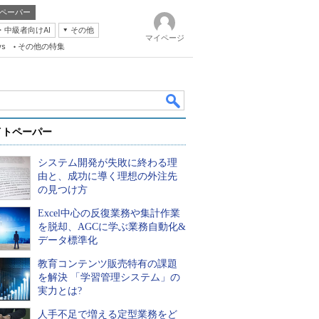
ペーパー
・中級者向けAI
その他
マイページ
ws
その他の特集
イトペーパー
システム開発が失敗に終わる理
由と、成功に導く理想の外注先
の見つけ方
Excel中心の反復業務や集計作業
k
を脱却、AGCに学ぶ業務自動化&
データ標準化
教育コンテンツ販売特有の課題
を解決 「学習管理システム」の
実力とは?
人手不足で増える定型業務をど