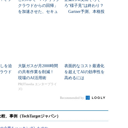
クラウドからの回帰」
ろ“様子見”は終わり？
を加速させた、セキュ
Gartner予測、本格投
リティだけでは語れな
資の行方は
い変化
直しを迫
大阪ガスが月2000時間
表面的なコスト最適化
ラウド
の共有作業を削減！
を超えてAIの効率性を
現場のAI活用術
高めるには
PR(ITmedia エンタープライ
ズ)
Recommended by