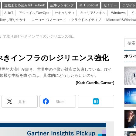
連載まとめ読み＠IT eBook
記事ランキング
＠IT Special
セミナー
ホワイト
AI IoT
アジャイル/DevOps
セキュリティ
キャリア&スキル
Windows
初
り動かし守り生かす
ローコード/ノーコード
クラウドネイティブ
Microsoft&Windo
Server & Storage
HTML5 + UX
ナで取り組むべきインフラのレジリエンス強...
Smart & Social
Coding Edge
べきインフラのレジリエンス強化
ホワ
Java Agile
）の世界的大流行が続き、世界中の企業が対応に苦慮している。ITイ
Database Expert
規模な中断を防ぐには、具体的にどうしたらいいのか。
Linux ＆ OSS
[
Katie Costello, Gartner
]
Master of IP Networ
Security & Trust
見る
Share
Test & Tools
Insider.NET
ブログ