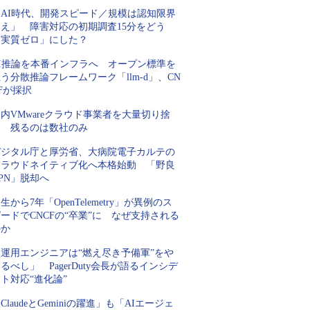
「AI時代、開発スピード／規模は認知限界
超え」 障害対応の初期調査15分をどう
「実質ゼロ」にした？
AI推論を本番インフラへ オープン標準を
う分散推論フレームワーク「llm-d」、CN
Fが採択
内VMwareクラウド事業者を大量切り捨
て 残るのは数社のみ
デジタル庁と厚労省、大病院電子カルテの
クラウドネイティブ化へ本格始動 「野良
PN」脱却へ
生から7年「OpenTelemetry」が異例のス
ードでCNCFの“卒業”に なぜ支持される
のか
「運用エンジニアは“燃え尽き予備軍”をや
るべし」 PagerDuty会長が語るインシデ
ト対応“進化論”
ClaudeとGeminiの躍進」も「AIエージェ