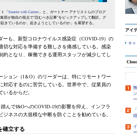
イト「
Smarter with Gartner
」と、ガートナー アナリストらのブログ
編集部が独自の視点で“読むべき記事”をピックアップして翻訳。グ
が起きているのか、起きようとしているのか」を展望する。
アイ
ーも、新型コロナウイルス感染症（COVID-19）の
キャ
適切な対応を準備する難しさを痛感している。感染
制約となり、稼働できる運用スタッフが減少してし
Clou
ーション（I＆O）のリーダーは、特にリモートワー
に対応するのに苦労している。世界中で、従業員の
ているからだ。
ー
を踏んでI&OへのCOVID-19の影響を抑え、インフラ
「
ビジネスの大規模な中断を防ぐことを勧めている。
得
を確立する
ー