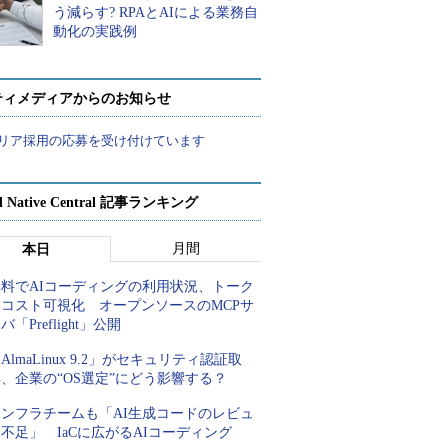
う減らす? RPAとAIによる業務自
動化の実践例
ティメディアからのお知らせ
リア採用の応募を受け付けています
d Native Central 記事ランキング
月間
本日
無料でAIコーディングの利用状況、トーク
ンコスト可視化 オープンソースのMCPサ
バ「Preflight」公開
AlmaLinux 9.2」がセキュリティ認証取
、企業の“OS選定”にどう影響する？
インフラチームも「AI生成コードのレビュ
不足」 IaCに広がるAIコーディング