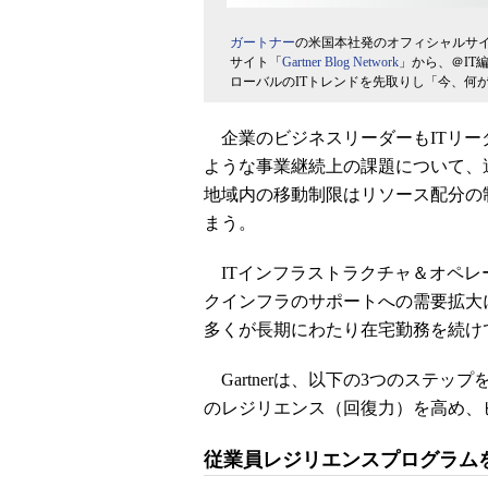
ガートナー
の米国本社発のオフィシャルサ
サイト「
Gartner Blog Network
」から、＠IT
ローバルのITトレンドを先取りし「今、何
企業のビジネスリーダーもITリーダ
ような事業継続上の課題について、
地域内の移動制限はリソース配分の
まう。
ITインフラストラクチャ＆オペレ
クインフラのサポートへの需要拡大
多くが長期にわたり在宅勤務を続け
Gartnerは、以下の3つのステップ
のレジリエンス（回復力）を高め、
従業員レジリエンスプログラム