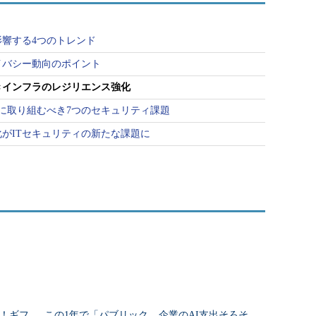
影響する4つのトレンド
ライバシー動向のポイント
きインフラのレジリエンス強化
点的に取り組むべき7つのセキュリティ課題
がITセキュリティの新たな課題に
ー！ギフ
この1年で「パブリック
企業のAI支出そろそ