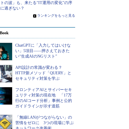
トの波」も、来たる“IT運用の変化”の序
章に過ぎない？
»
ランキングをもっと見る
Book
ChatGPTに「入力してはいけな
い」5項目――押さえておきた
い“生成AIのNGリスト”
API設計の常識が変わる？
HTTP新メソッド「QUERY」と
セキュリティ対策を学ぶ
フロンティアAIとサイバーセキ
ュリティ対策の現在地 「17万
行のAIコード分析」事例と公的
ガイドラインが示す道筋
「無線LANがつながらない」の
苦情をゼロに 3つの現場に学ぶ
ネットワーク改善術