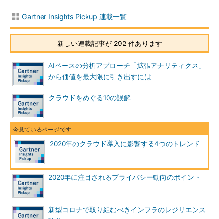
め、コスト削減の最大化を目指すとよい。
Gartner Insights Pickup 連載一覧
マルチクラウドがベンダーロックインを軽減
新しい連載記事が 292 件あります
2024年まで、マルチクラウド戦略によって3分の2の企業で、
ベンダーへの依存が減少する見通しだ。だが、これは主に、アプ
AIベースの分析アプローチ「拡張アナリティクス」
リケーションポータビリティ以外の要因によって実現すると予想
から価値を最大限に引き出すには
されている。
クラウドをめぐる10の誤解
アプリケーションポータビリティは、アプリケーションを変更
せずにプラットフォーム間で移行できることを指しており、マル
チクラウド戦略のメリットと考えられている。だが、実際には、
アプリケーションが企業で導入され、本番環境に展開されると、
2020年のクラウド導入に影響する4つのトレンド
異なるプラットフォームに移行されることはほとんどない。マル
チクラウド戦略の大半は、ポータビリティよりも調達、機能、リ
スク軽減に重点を置いている。
2020年に注目されるプライバシー動向のポイント
マルチクラウド戦略を導入しようとしているCIOは、ベンダー
ロックインの軽減やサービス中断リスクの低減など、この戦略で
新型コロナで取り組むべきインフラのレジリエンス
対処したい具体的な課題を決めなければならない。マルチクラウ