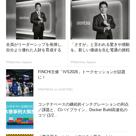
ワークロードをクラウドに移行しようとしている企業がこうし
た人材不足を克服するには、同業他社の移行に関する成功実績の
蓄積があるマネージドサービスプロバイダーやSIを利用するとよ
い。予想コストや予想されるコスト削減額を定量化し、それらを
必達目標として移行支援に取り組む用意がある企業をパートナー
全員がリーダーシップを発揮し、
「さすが」と言われる驚きや感動
に選ぶ必要がある。
自分より優れた人財を育成する
を。新しい価値を生む電通の挑戦
分散型クラウドがサービスの可用性向上をサポート
PR(dentsu Japan)
PR(dentsu Japan)
2023年までに、大手クラウドサービス事業者は低遅延を要求
FINCHI主催「IVS2026」トークセッションが話題
に！
するアプリケーション向けにサービスのサブセットを提供する目
的で、ATM（現金自動預払機）のように拠点を分散する見通し
PR(FINCHI on GOETHE)
だ。既に多くのクラウドサービスプロバイダーが、サービスにア
クセスする必要があるユーザーにより近い場所からサービスを提
コンテナベースの継続的インテグレーションの利点
供できるように投資している。
／課題と、CIパイプライン、Docker Build高速化の
コツ (1/2...
このトレンドが続くことで、クラウドサービス事業者がカバー
する地域の粒度は細かくなるだろう。ユーザー人口が集中するエ
リアに“マイクロデータセンター”が開設され、“ポップアップ”ク