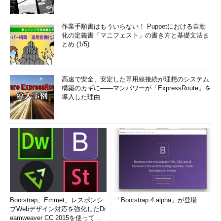
作業手順書はもういらない！ Puppetにおける自動
化の定義書「マニフェスト」の書き方と基礎文法ま
とめ (1/5)
高速で安全、安定した専用線接続が理想のシステム
構築のカギに――マンパワーが「ExpressRoute」を
導入した理由
Bootstrap、Emmet、レスポンシ
「Bootstrap 4 alpha」が登場
ブWebデザイン対応を強化したDr
eamweaver CC 2015を使って