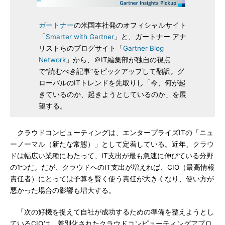
ガートナー
の米国本社発のオフィシャルサイト
「
Smarter with Gartner
」と、ガートナー アナ
リストらのブログサイト「
Gartner Blog
Network
」から、＠IT編集部が独自の視点
で“読むべき記事”をピックアップして翻訳。グ
ローバルのITトレンドを先取りし「今、何が起
きているのか、起きようとしているのか」を展
望する。
クラウドコンピューティングは、エンタープライズITの「ニュ
ーノーマル（新たな常態）」として定着している。近年、クラウ
ドは幅広い業種にわたって、IT支出が最も急速に伸びている分野
の1つだ。だが、クラウドへのIT支出が増えれば、CIO（最高情報
責任者）にとっては予算を賢く使う責任が大きくなり、使い方が
悪かった場合の影響も増大する。
「次の好機を捉えて自社が成功するための準備を整えようとし
ているCIOは、差別化されたクラウドコンピューティングアプロ