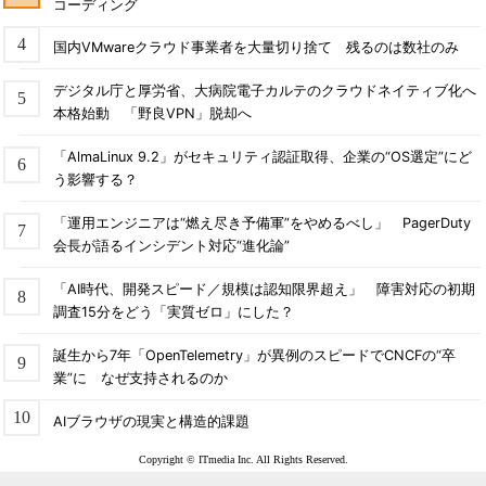
コーディング
国内VMwareクラウド事業者を大量切り捨て 残るのは数社のみ
デジタル庁と厚労省、大病院電子カルテのクラウドネイティブ化へ
本格始動 「野良VPN」脱却へ
「AlmaLinux 9.2」がセキュリティ認証取得、企業の“OS選定”にど
う影響する？
「運用エンジニアは“燃え尽き予備軍”をやめるべし」 PagerDuty
会長が語るインシデント対応“進化論”
「AI時代、開発スピード／規模は認知限界超え」 障害対応の初期
調査15分をどう「実質ゼロ」にした？
誕生から7年「OpenTelemetry」が異例のスピードでCNCFの“卒
業”に なぜ支持されるのか
AIブラウザの現実と構造的課題
Copyright © ITmedia Inc. All Rights Reserved.