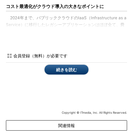
コスト最適化がクラウド導入の大きなポイントに
2024年まで、パブリッククラウドのIaaS（Infrastructure as a
Service）に移行したレガシーアプリケーションはほぼ全て、費
用対効果を高めるために最適化が必要になる。クラウドプロバイ
ダーは最も費用対効果が高く、求められるパフォーマンスを発揮
できるアーキテクチャを企業が選べるように、自社クラウド上の
サービス利用の最適化機能を継続的に強化していくだろう。
会員登録（無料）が必要です
サードパーティーのコスト最適化ツールの市場も、特にマルチ
続きを読む
クラウド環境向けに拡大しそうだ。こうしたツールの価値は、も
っぱら高品質な分析機能にある。この機能は、パフォーマンスを
損なうことなくコスト削減を最大化し、クラウド事業者からの独
立性を実現し、一貫したマルチクラウド管理を可能にする。
最適化は、クラウド移行プロジェクトの不可欠な部分であるこ
とを認識する必要がある。運用データを分析し、コストを最適化
Copyright © ITmedia, Inc. All Rights Reserved.
する機会を見いだすためのスキルやプロセスを早期に開発し、ツ
ールも利用すべきだ。クラウド事業者が提供するネイティブ機能
関連情報
も活用し、サードパーティーソリューションでさらに効果を高