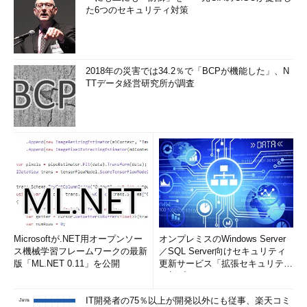
た6つのセキュリティ対策
※この記事の原文は2020年1月に公開されており、その時点での世界の企業
の状況を前提としています。
2018年の災害では34.2％で「BCPが機能した」、N
筆者 Meghan Rimol
TTデータ経営研究所が調査
Senior Public Relations Specialist
Microsoftが.NET用オープンソー
オンプレミスのWindows Server
ス機械学習フレームワークの最新
／SQL Server向けセキュリティ
版「ML.NET 0.11」を公開
更新サービス「拡張セキュリティ
更新プログ...
IT開発者の75％以上が開発以外にも従事、楽天コミ