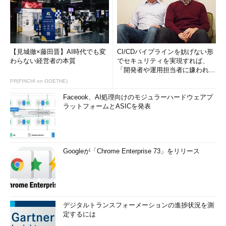
【見城徹×藤田晋】AI時代でも変
CI/CDパイプラインを妨げない形
わらない経営者の本質
でセキュリティを実現すれば、
「開発者や運用担当者に嫌われな
いWAF」は可能か
PR(FINCHI on GOETHE)
Faceook、AI処理向けのモジュラーハードウェアプ
ラットフォームとASICを発表
Googleが「Chrome Enterprise 73」をリリース
デジタルトランスフォーメーションの進捗状況を測
定するには