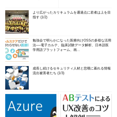
み...
より広がったカリキュラムを通過点に若者は上を目
指す (1/2)
勉強会で明らかになった医療向けOSSの多様な活用
法──電子カルテ、臨床試験データ解析、日本語医
学用語プラットフォーム、画...
成長し続けるセキュリティ人材と悲嘆に暮れる情報
流出被害者たち (1/3)