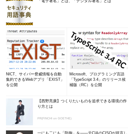
「電子署名」とは、「デジタル署名」とは
ラウドサービスポイントが、スポーツイベントやコンサートのよ
うな場での一時的なサービス要求に対応するようになる。
パブリッククラウドサービスの適切なサブセットを提供するた
めの機器は、そうしたサブセットを使用し、低遅延が要求される
アプリケーションをサポートする必要がある地点に十分近い場所
に設置される。そのおかげで、こうした要件を持つアプリケーシ
ョンは、インフラを構築することなく、クラウドサービス事業者
のネイティブサービスから直接実行される。ATMのようなクラウ
ドサービスポイントの導入と展開は、エッジコンピューティング
の1つの実装と考えられる。エッジコンピューティングは急成長
NICT、サイバー脅威情報を自動
Microsoft、プログラミング言語
を続けている。
集約できるWebアプリ「EXIST」
「TypeScript 3.4」のリリース候
を公開
補版（RC）を公開
2020年代に入り、CIOはこれらのトレンドが今後数年間の自社
のクラウド導入と移行計画にどんな影響を与えるかを考え、将来
【西野亮廣】つくりたいものを追求できる環境の作
のクラウドを活用したITインフラの構築をスムーズに進めるため
り方とは
の策を講じていく必要がある。
PR(FINCHI on GOETHE)
出典：
4 Trends Impacting Cloud Adoption in 2020
（Smarter
with Gartner）
一にも二にも「防御」を――元CIAのCISOが提言し