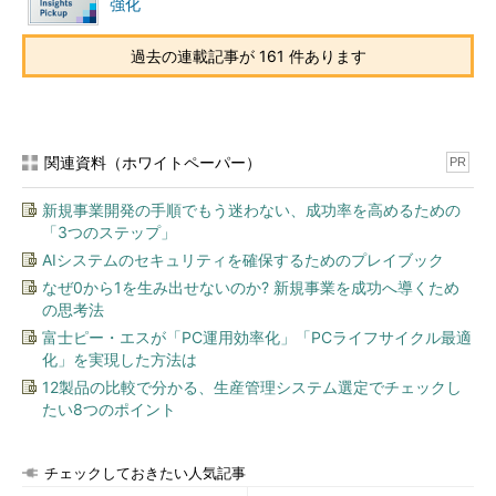
強化
ド戦略によってアプリケーションポータビリティが自動的に実現
するわけではないことを理解する必要がある。
過去の連載記事が 161 件あります
クラウドIaaSスキルを持つ人材の不足で移行に遅れ
2022年まで、クラウドIaaSスキルを持つ人材の不足により、
エンタープライズITのクラウド移行プロジェクトの半数が2年以
関連資料（ホワイトペーパー）
PR
上遅れる見通しだ。現在のクラウド移行戦略では、モダナイゼー
新規事業開発の手順でもう迷わない、成功率を高めるための
ションやリファクタリングよりも、“リフト＆シフト”が行われる
「3つのステップ」
傾向が高い。だが、リフト＆シフトプロジェクトでは、クラウド
AIシステムのセキュリティを確保するためのプレイブック
ネイティブのスキルは磨かれない。そのために市場ではサービス
なぜ0から1を生み出せないのか? 新規事業を成功へ導くため
事業者が、優秀なクラウド専門家の必要性を満たすのに十分なペ
の思考法
ースで、人材のトレーニングや認定を行えずにいる。
富士ピー・エスが「PC運用効率化」「PCライフサイクル最適
化」を実現した方法は
コンサルティング会社が適切なクラウドスキルを持つ人材を見
12製品の比較で分かる、生産管理システム選定でチェックし
つけるのに苦労していることも相まって、多くの顧客はクラウド
たい8つのポイント
導入目標が未達となっている。システムインテグレーター（SI）
が代わりの選択肢になるが、顧客はSIを信頼していない場合が多
い。多くのSIもまだ学習中であり、需要に応えてオペレーション
チェックしておきたい人気記事
を拡張するのに苦労するからだ。