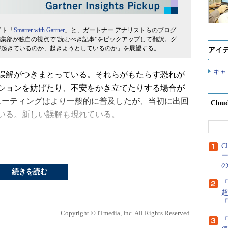
イト「
Smarter with Gartner
」と、ガートナー アナリストらのブログ
編集部が独自の視点で“読むべき記事”をピックアップして翻訳。グ
が起きているのか、起きようとしているのか」を展望する。
アイ
キャ
誤解がつきまとっている。それらがもたらす恐れが
ションを妨げたり、不安をかき立てたりする場合が
ューティングはより一般的に普及したが、当初に出回
Clou
いる。新しい誤解も現れている。
核心は機能がサービスとして提供されることにあ
C
は明確な境界がある」と、Gartnerのディスティン
・アナリストでフェロー エメリタスのデイヴィッド・
続きを読む
。
どの人にとって、魔法が使われる場所のように思え
Copyright © ITmedia, Inc. All Rights Reserved.
乱や誤解がはびこっているのは、驚きではないだろ
「