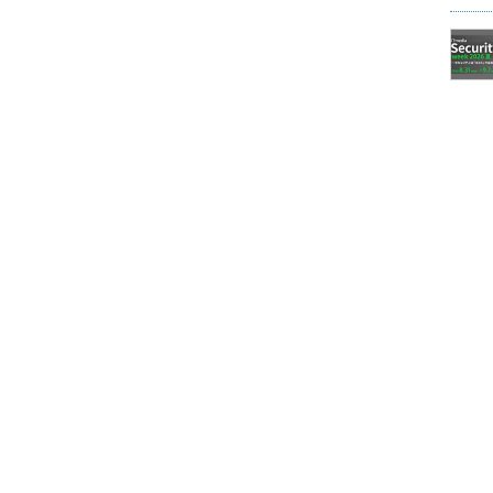
は「1つ」に絞る必要がある
心も高まっているが、多くの企業はまだシンプルさ
ピューティングは単一のソリューションではないと
ラウド戦略はこの現実に基づいていることが重要で
たり、さまざまなレベルやモデル、範囲、アプリケ
が利用されるようになり、クラウド戦略はこの状況
は、1つのソリューションや戦略で標準化しようとす
理解する必要がある。クラウドを一本化する戦略が
ームワークが複数の答えを出すことができ、それを
。
ス機能よりセキュリティが低い
つて、オンプレミス環境を利用する場合よりも安全
ブリッククラウドではセキュリティインシデントは