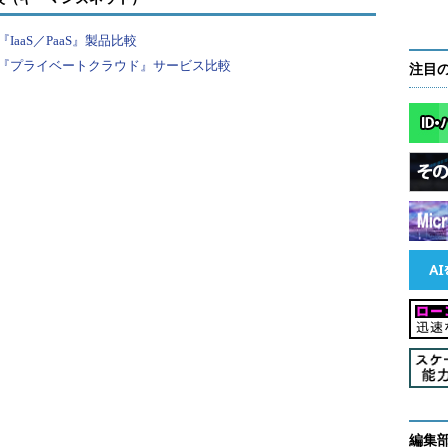
ケーションやワークロードでクラウドを有効利用で
コスト削減を実現できない場合は、レガシーアプリ
aaS／PaaS』製品比較
般的に、適切なユースケースではない。
『プライベートクラウド』サービス比較
注目
に等しく恩恵をもたらすとは限らない。適切な場合
のソリューションを提案するとよい。
者）がそう言った」から導入を推進する必要が
役会、他の役職などに変わる場合もある。多くの企業
い。クラウド戦略は、確固たるビジネス目標と現実
ない。
提示するだけでなく、ビジネス目標を特定し、それ
成につなげるように導く必要がある。クラウドは、
ければならない。最初に、目標を明確にすべきだ。
編集