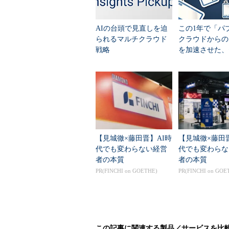
ことが重要だ。
AIの台頭で見直しを迫
この1年で「パ
誤解2．クラウドを導入しない
られるマルチクラウド
クラウドからの
戦略
を加速させた、
皆さんは“クラウドウォッシング”
リティだけでは
は、クラウドでないものをクラウド
い変化
重なったということかもしれない。
したり、明確に定義されていないク
多くのものをクラウドと呼ぶ。そこ
ることだ」という誤解が広がる。
【見城徹×藤田晋】AI時
【見城徹×藤田
クラウドウォッシングに頼るので
代でも変わらない経営
代でも変わらな
者の本質
者の本質
仮想化など、他の多くの機能も、そ
PR(FINCHI on GOETHE)
PR(FINCHI on GOE
誤解3．あらゆるものにクラウ
クラウドは非常に変動しやすい、
な一部のユースケースやセルフサー
この記事に関連する製品／サービスを比