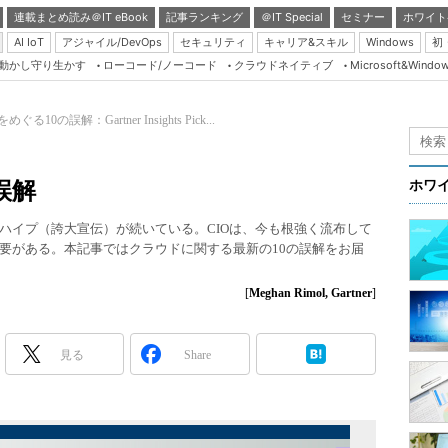
連載まとめ読み＠IT eBook
記事ランキング
＠IT Special
セミナー
ホワイト
AI IoT
アジャイル/DevOps
セキュリティ
キャリア&スキル
Windows
初
り動かし守り生かす
ローコード/ノーコード
クラウドネイティブ
Microsoft&Windo
Server & Storage
HTML5 + UX
る10の誤解：Gartner Insights Pick...
Smart & Social
Coding Edge
誤解
ホワ
Java Agile
ハイプ（誇大宣伝）が続いている。CIOは、今も根強く流布して
Database Expert
要がある。本記事ではクラウドに関する最新の10の誤解をお届
Linux ＆ OSS
[
Meghan Rimol, Gartner
]
Master of IP Networ
Security & Trust
見る
Share
Test & Tools
Insider.NET
ブログ