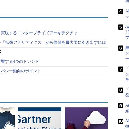
得
者）が認識すべき、最も危険で混乱を招く、クラウド
次のように解説している。
塩
を実現するエンタープライズアーキテクチャ
に関係する
チ「拡張アナリティクス」から価値を最大限に引き出すには
として、「クラウドは常にコスト削減を実現する」
解
ト削減を実現する場合があるのは確かだが、クラウ
ー
影響する4つのトレンド
あり、その中で最も一般的なのはアジリティ（機動
「
ライバシー動向のポイント
ン
ジネスの意思決定は全て、最終的にはお金に関わっ
「
、依然としてコストの問題はある。状況の誠実な分
を見込んではならない。
A
有コスト）や他のモデルを適用するとよい。その際
を分類するのが効果的だ。ただし、コスト以外の問
に非現実的なコスト削減を期待させないようにする
担