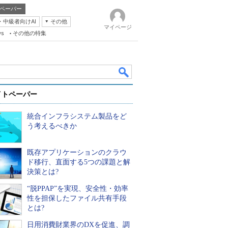
ペーパー
・中級者向けAI
その他
マイページ
ws
その他の特集
イトペーパー
統合インフラシステム製品をど
う考えるべきか
既存アプリケーションのクラウ
k
ド移行、直面する5つの課題と解
決策とは?
“脱PPAP”を実現、安全性・効率
性を担保したファイル共有手段
とは?
日用消費財業界のDXを促進、調