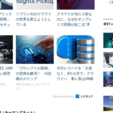
C
ブリック
ソブリンAIがクラウド
クラウドが当たり前な
と優れたものにならない
回帰」
の世界を変えようとし
のに、なぜかオンプレ
＠IT e
セキュ
ている
ミス回帰が起こる“矛
に陥っていないだろうか。クラウドウォッシングと
語れな
盾”の正体
と呼ぶ傾向を指す。たまたまそう混同することが度
だが、IT部門やベンダーは資金を確保したり、販売
ラウドの要望や戦略に対応したりする一環として、
から「良いIT製品やサービスの条件はクラウドであ
晋】AI時
「プロンプトが面倒」
30万レコードを「欠落
はなく、物事をありのまま説明すべきだ。自動化や
い経営
の悲鳴を解消！ AI定
なく、約1カ月で」クラ
着のステップ
ウドへ 東レ系はDB移
れ自体が十分強力だ。
行をどう進めた？
THE)
PR(ITmedia エンタープライ
ズ)
ドを利用すべきである
Recommended by
あるいは、とても予測しにくいワークロードのよう
ビス形式のプロビジョニングが重要な場合に、非常
較（キーマンズネット）