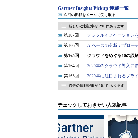
Gartner Insights Pickup 連載一覧
スミス氏は、CIO（最高情報責任
次回の掲載をメールで受け取る
コンピューティングの10の誤解を
新しい連載記事が 291 件あります
167
デジタルイノベーション
誤解1．クラウドは常にコスト
166
AIベースの分析アプロー
広く出回っているクラウドの誤解
165
クラウドをめぐる10の誤
というものがある。クラウドがコス
164
2020年のクラウド導入に
ドに移行する理由は他にもたくさん
性、俊敏性）だ。
163
2020年に注目されるプ
過去の連載記事が 162 件あります
クラウドに関することを含め、ビ
ている。アジリティが最終目標でも
チェックしておきたい人気記事
析を徹底することなく、費用の削減
ケースバイケースで、TCO（総所
には、ユースケースごとにクラウド
題にも目を向ける必要がある。自社