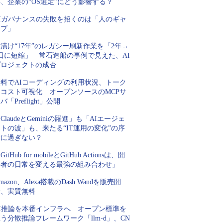
、企業の“OS選定”にどう影響する？
AIガバナンスの失敗を招くのは「人のギャ
ップ」
漬け“17年”のレガシー刷新作業を「2年→
2日に短縮」 常石造船の事例で見えた、AI
プロジェクトの成否
無料でAIコーディングの利用状況、トーク
ンコスト可視化 オープンソースのMCPサ
バ「Preflight」公開
ClaudeとGeminiの躍進」も「AIエージェ
トの波」も、来たる“IT運用の変化”の序
章に過ぎない？
GitHub for mobileとGitHub Actionsは、開
発者の日常を変える最強の組み合わせ」
mazon、Alexa搭載のDash Wandを販売開
始、実質無料
AI推論を本番インフラへ オープン標準を
う分散推論フレームワーク「llm-d」、CN