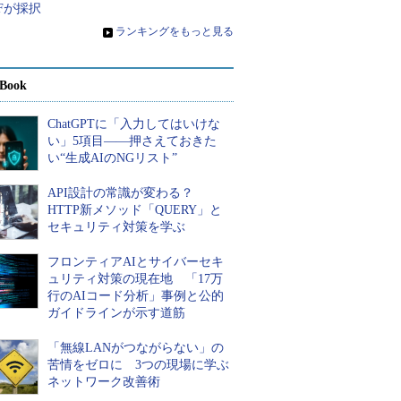
Fが採択
»
ランキングをもっと見る
Book
ChatGPTに「入力してはいけな
い」5項目――押さえておきた
い“生成AIのNGリスト”
API設計の常識が変わる？
HTTP新メソッド「QUERY」と
セキュリティ対策を学ぶ
フロンティアAIとサイバーセキ
ュリティ対策の現在地 「17万
行のAIコード分析」事例と公的
ガイドラインが示す道筋
「無線LANがつながらない」の
苦情をゼロに 3つの現場に学ぶ
ネットワーク改善術