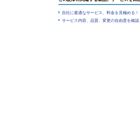
に適している。だが、全てのアプリ
きるわけではない。例えば、明確な
自社に最適なサービス、料金を見極める！『I
ケーションのクラウドへの移行は一
サービス内容、品質、変更の自由度を確認
クラウドは、全てのワークロード
は、ちゅうちょせずにクラウド以外
誤解4．「CEO（最高経営責任
ある
この誤解は、CEOがCIOや取締
は、まだクラウド戦略を持っていな
的な期待に基づいていなければなら
クラウド戦略は、やるべきことを
らに対してクラウドのメリットを達
目的を達成するための手段と考えな