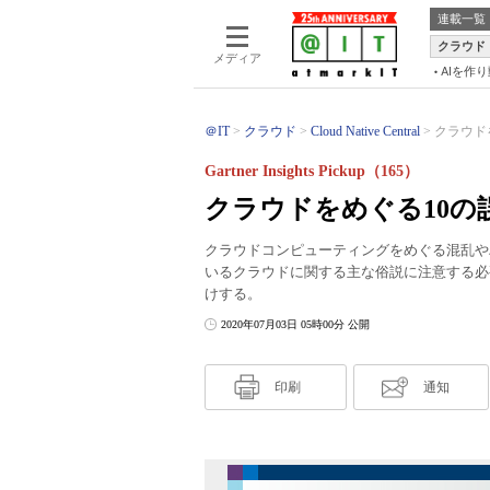
連載一覧
クラウド
メディア
AIを作
＠IT
クラウド
Cloud Native Central
クラウドをめぐ
Gartner Insights Pickup（165）
クラウドをめぐる10の
クラウドコンピューティングをめぐる混乱や
いるクラウドに関する主な俗説に注意する必
けする。
2020年07月03日 05時00分 公開
印刷
通知