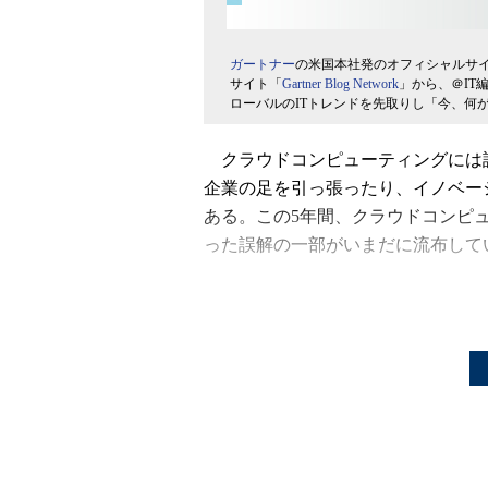
ガートナー
の米国本社発のオフィシャルサ
サイト「
Gartner Blog Network
」から、＠IT
ローバルのITトレンドを先取りし「今、何
クラウドコンピューティングには
企業の足を引っ張ったり、イノベー
ある。この5年間、クラウドコンピ
った誤解の一部がいまだに流布して
「クラウドコンピューティングの
り、サービスプロバイダーと利用者に
グイッシュト バイスプレジデント
スミス（David Smith）氏は指摘する
「そのために、クラウドはほとん
てしまう。そうした環境をめぐる混
う」（スミス氏）