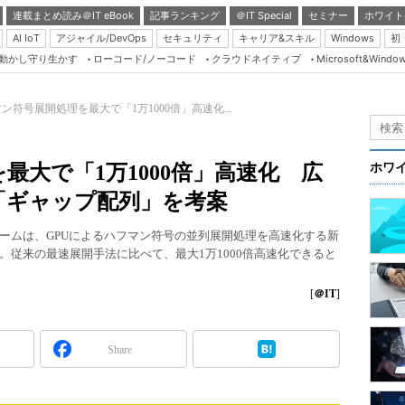
連載まとめ読み＠IT eBook
記事ランキング
＠IT Special
セミナー
ホワイト
AI IoT
アジャイル/DevOps
セキュリティ
キャリア&スキル
Windows
初
り動かし守り生かす
ローコード/ノーコード
クラウドネイティブ
Microsoft&Windo
Server & Storage
HTML5 + UX
ン符号展開処理を最大で「1万1000倍」高速化...
Smart & Social
Coding Edge
最大で「1万1000倍」高速化 広
ホワ
Java Agile
「ギャップ配列」を考案
Database Expert
ームは、GPUによるハフマン符号の並列展開処理を高速化する新
Linux ＆ OSS
従来の最速展開手法に比べて、最大1万1000倍高速化できると
Master of IP Networ
[
＠IT
]
Security & Trust
Test & Tools
Share
Insider.NET
ブログ