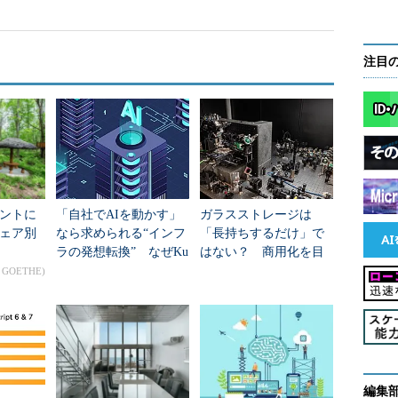
注目
ントに
「自社でAIを動かす」
ガラスストレージは
ェア別
なら求められる“インフ
「長持ちするだけ」で
ラの発想転換” なぜKu
はない？ 商用化を目
bernetesが鍵か
指すMicrosoftの執念
n GOETHE)
編集