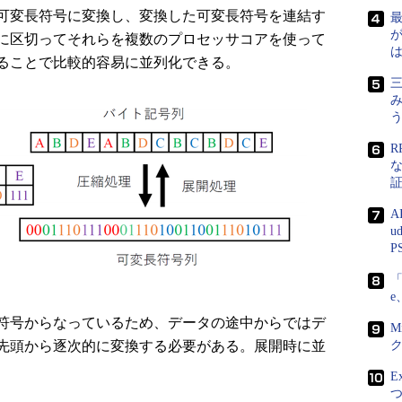
可変長符号に変換し、変換した可変長符号を連結す
が
に区切ってそれらを複数のプロセッサコアを使って
ることで比較的容易に並列化できる。
三
R
A
u
P
「
e
符号からなっているため、データの途中からではデ
M
先頭から逐次的に変換する必要がある。展開時に並
ク
E
つ