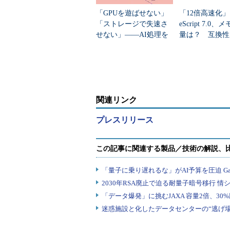
「GPUを遊ばせない」
「12倍高速化」
「ストレージで失速さ
eScript 7.0
せない」――AI処理を
量は？ 互換性
高速化するインフラ設
時の注意点
計の基本とは
関連リンク
プレスリリース