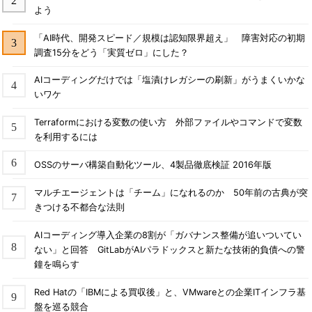
よう
「AI時代、開発スピード／規模は認知限界超え」 障害対応の初期
調査15分をどう「実質ゼロ」にした？
AIコーディングだけでは「塩漬けレガシーの刷新」がうまくいかな
いワケ
Terraformにおける変数の使い方 外部ファイルやコマンドで変数
を利用するには
OSSのサーバ構築自動化ツール、4製品徹底検証 2016年版
マルチエージェントは「チーム」になれるのか 50年前の古典が突
きつける不都合な法則
AIコーディング導入企業の8割が「ガバナンス整備が追いついてい
ない」と回答 GitLabがAIパラドックスと新たな技術的負債への警
鐘を鳴らす
Red Hatの「IBMによる買収後」と、VMwareとの企業ITインフラ基
盤を巡る競合