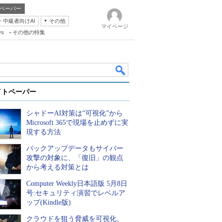
ペーパー
・中級者向けAI
その他
マイページ
ws
その他の特集
イトペーパー
シャドーAI対策は“可視化”から
Microsoft 365で現場を止めずに実
現する方法
バックアップデータもサイバー
k
攻撃の対象に、「復旧」の観点
から考える対策とは
Computer Weekly日本語版 5月8日
号:セキュリティ演習でレベルア
ップ(Kindle版)
クラウドを狙う脅威を可視化、