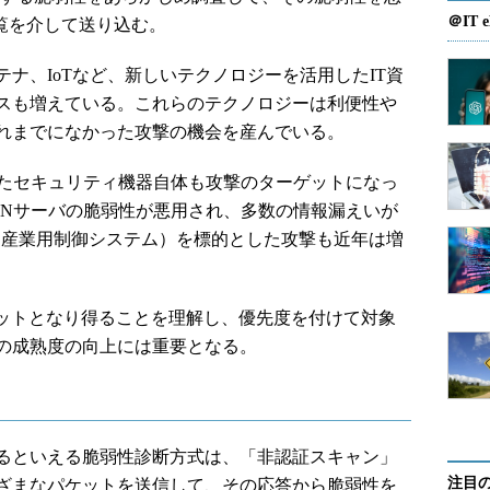
＠IT e
覧を介して送り込む。
ナ、IoTなど、新しいテクノロジーを活用したIT資
スも増えている。これらのテクノロジーは利便性や
れまでになかった攻撃の機会を産んでいる。
たセキュリティ機器自体も攻撃のターゲットになっ
PNサーバの脆弱性が悪用され、多数の情報漏えいが
（産業用制御システム）を標的とした攻撃も近年は増
ットとなり得ることを理解し、優先度を付けて対象
の成熟度の向上には重要となる。
いるといえる脆弱性診断方式は、「非認証スキャン」
注目
ざまなパケットを送信して、その応答から脆弱性を