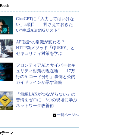
Book
ChatGPTに「入力してはいけな
い」5項目――押さえておきた
い“生成AIのNGリスト”
API設計の常識が変わる？
HTTP新メソッド「QUERY」と
セキュリティ対策を学ぶ
フロンティアAIとサイバーセキ
ュリティ対策の現在地 「17万
行のAIコード分析」事例と公的
ガイドラインが示す道筋
「無線LANがつながらない」の
苦情をゼロに 3つの現場に学ぶ
ネットワーク改善術
»
一覧ページへ
のテーマ