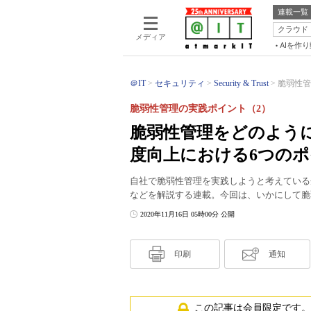
連載一覧
クラウド
メディア
AIを作
＠IT
セキュリティ
Security & Trust
脆弱性管
脆弱性管理の実践ポイント（2）
脆弱性管理をどのよう
度向上における6つの
自社で脆弱性管理を実践しようと考えている
などを解説する連載。今回は、いかにして脆
2020年11月16日 05時00分 公開
印刷
通知
この記事は会員限定です。