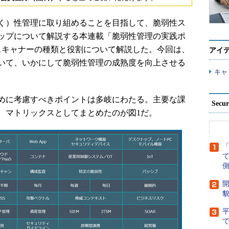
く）性管理に取り組めることを目指して、脆弱性ス
ップについて解説する本連載「脆弱性管理の実践ポ
スキャナーの種類と役割について解説した。今回は、
アイ
いて、いかにして脆弱性管理の成熟度を向上させる
キャ
めに考慮すべきポイントは多岐にわたる。主要な課
Secu
、マトリックスとしてまとめたのが図1だ。
側
開
貌
で