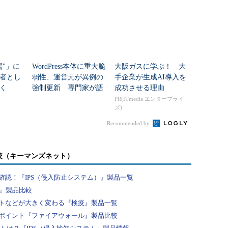
場"」に
WordPress本体に重大脆
大阪ガスに学ぶ！ 大
者とし
弱性、運営元が異例の
手企業が生成AI導入を
く
強制更新 専門家が語
成功させる理由
る“本当の危険”
PR(ITmedia エンタープライ
ズ)
Recommended by
較（キーマンズネット）
認！『IPS（侵入防止システム）』製品一覧
F』製品比較
トなどが大きく変わる『検疫』製品一覧
ポイント『ファイアウォール』製品比較