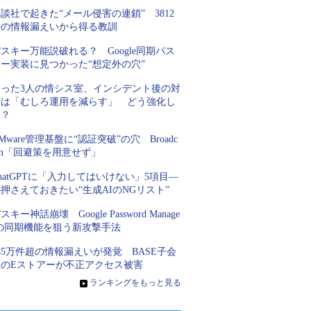
談社で起きた“メール侵害の連鎖” 3812
件の情報漏えいから得る教訓
スキー万能説破れる？ Google同期パス
キー実装に見つかった“想定外の穴”
たった3人の情シス室、インシデント後の対
策は「むしろ運用を減らす」 どう強化し
た？
Mware管理基盤に“認証突破”の穴 Broadc
om「回避策を用意せず」
hatGPTに「入力してはいけない」5項目―
押さえておきたい“生成AIのNGリスト”
スキー神話崩壊 Google Password Manage
rの同期機能を狙う新攻撃手法
85万件超の情報漏えいが発覚 BASE子会
社のEストアーが不正アクセス被害
»
ランキングをもっと見る