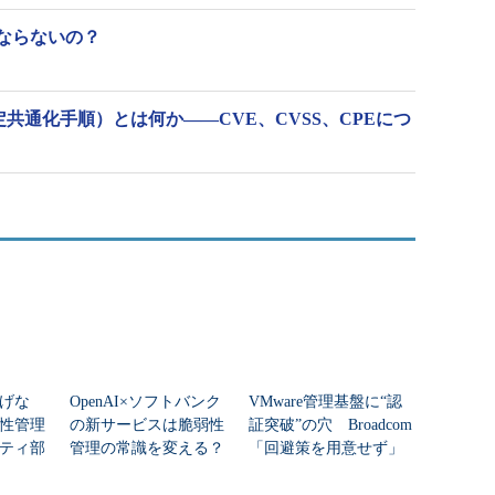
ならないの？
定共通化手順）とは何か――CVE、CVSS、CPEにつ
防げな
OpenAI×ソフトバンク
VMware管理基盤に“認
性管理
の新サービスは脆弱性
証突破”の穴 Broadcom
ティ部
管理の常識を変える？
「回避策を用意せず」
運用部門
それとも期待先行？
のか