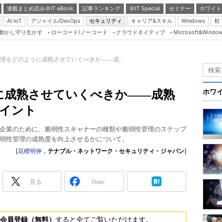
連載まとめ読み＠IT eBook
記事ランキング
＠IT Special
セミナー
ホワイト
AI IoT
アジャイル/DevOps
セキュリティ
キャリア&スキル
Windows
初
り動かし守り生かす
ローコード/ノーコード
クラウドネイティブ
Microsoft&Windo
Server & Storage
HTML5 + UX
理をどのように成熟させていくべきか――成...
Smart & Social
Coding Edge
に成熟させていくべきか――成熟
ホワ
Java Agile
ポイント
Database Expert
企業のために、脆弱性スキャナーの種類や脆弱性管理のステップ
Linux ＆ OSS
弱性管理の成熟度を向上させるかについて。
Master of IP Networ
[
花檀明伸
，
テナブル・ネットワーク・セキュリティ・ジャパン
]
Security & Trust
見る
Share
Test & Tools
Insider.NET
ブログ
会員登録（無料）
すると全てご覧いただけます。