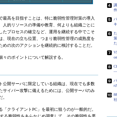
講
で最高を目指すことは、特に脆弱性管理対策の導入
パ
。人的リソースの準備や教育、何よりも組織ごとに
したプロセスの確立など、運用を継続する中でこそ
は、現在の立ち位置、つまり脆弱性管理の成熟度を
ための次のアクションを継続的に検討することだ。
V
個々のポイントについて解説する。
C
―
パ
ト公開サーバに限定している組織は、現在でも多数
たサイバー攻撃に備えるためには、公開サーバのみ
8
だ。
「クライアントPC」を最初に狙うのが一般的だ。
在する脆弱性をあらかじめ調査して、その脆弱性を悪