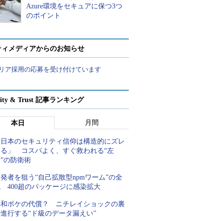
Azure環境をセキュアに保つ3つ
のポイント
ティメディアからのお知らせ
リア採用の応募を受け付けています
rity & Trust 記事ランキング
月間
本日
「日本のセキュリティ信仰は構造的にズレ
てる」 コスパよく、すぐ救われる“左
”の防衛術
発者を狙う“自己拡散型npmワーム”の全
 400超のパッケージに感染拡大
平和ボケの代償？ ニチレイショックの裏
進行する“ド級のデータ漏えい”