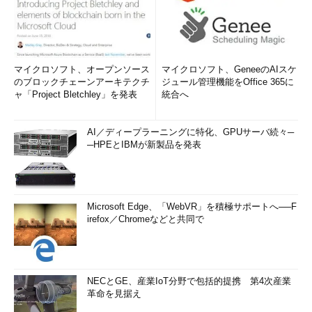
マイクロソフト、オープンソース
マイクロソフト、GeneeのAIスケ
のブロックチェーンアーキテクチ
ジュール管理機能をOffice 365に
ャ「Project Bletchley」を発表
統合へ
AI／ディープラーニングに特化、GPUサーバ続々─
─HPEとIBMが新製品を発表
Microsoft Edge、「WebVR」を積極サポートへ──F
irefox／Chromeなどと共同で
NECとGE、産業IoT分野で包括的提携 第4次産業
革命を見据え