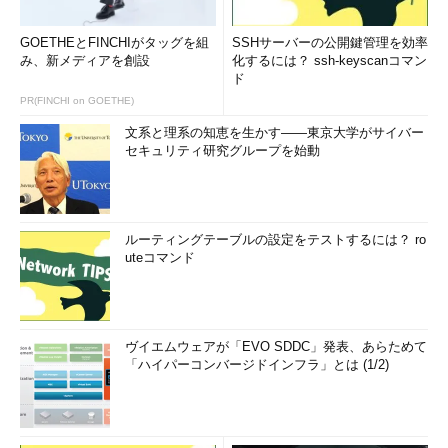
GOETHEとFINCHIがタッグを組
SSHサーバーの公開鍵管理を効率
み、新メディアを創設
化するには？ ssh-keyscanコマン
ド
PR(FINCHI on GOETHE)
文系と理系の知恵を生かす――東京大学がサイバー
セキュリティ研究グループを始動
ルーティングテーブルの設定をテストするには？ ro
uteコマンド
ヴイエムウェアが「EVO SDDC」発表、あらためて
「ハイパーコンバージドインフラ」とは (1/2)