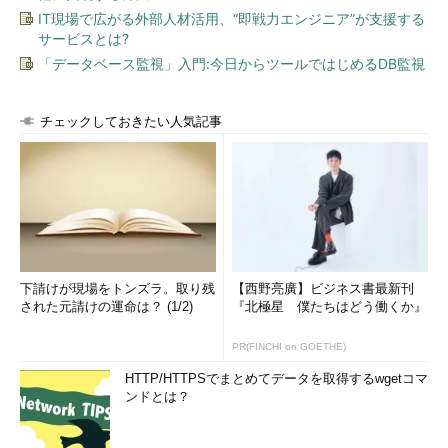
IT現場で広がる外部人材活用、“即戦力エンジニア”が支援する
サービスとは?
「データベース監視」入門:今日からツールではじめるDB監視
チェックしておきたい人気記事
下請けが現場をトンズラ。取り残
【西野亮廣】ビジネス書最新刊
された元請けの運命は？ (1/2)
『北極星 僕たちはどう働くか』
PR(FINCHI on GOETHE)
HTTP/HTTPSでまとめてデータを取得するwgetコマ
ンドとは？