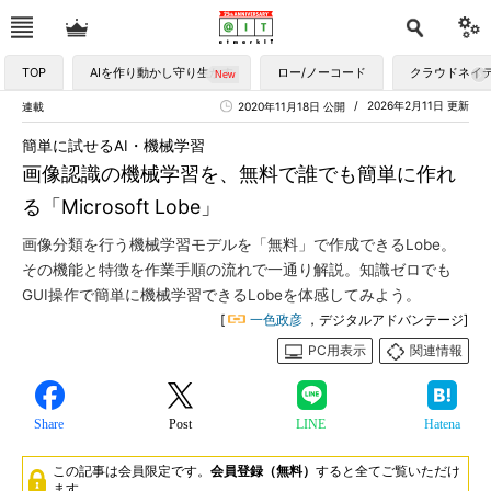
TOP
AIを作り動かし守り生かす
ロー/ノーコード
クラウドネイ
2026年2月11日 更新
連載
2020年11月18日 公開
簡単に試せるAI・機械学習
画像認識の機械学習を、無料で誰でも簡単に作れ
る「Microsoft Lobe」
画像分類を行う機械学習モデルを「無料」で作成できるLobe。
その機能と特徴を作業手順の流れで一通り解説。知識ゼロでも
GUI操作で簡単に機械学習できるLobeを体感してみよう。
[
一色政彦
，デジタルアドバンテージ]
PC用表示
関連情報
Share
Post
LINE
Hatena
この記事は会員限定です。
会員登録（無料）
すると全てご覧いただけ
ます。