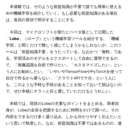
本連載では、そのような前提知識が不要で誰でも簡単に使える
AIや機械学習を紹介していく。もし必要な前提知識がある場合
は、各回の冒頭で明示することにする。
今回は、マイクロソフトが新たにベータ版として公開した
「
Lobe
」（ローブ）という機械学習ツールを紹介する。「機械
学習」と聞くだけで難しく感じてしまうかもしれないが、このツ
ールは「前提知識不要」をうたっている。なおかつ「無料」であ
る。学習済みのモデルをエクスポートして自由に運用できるの
で、「画像認識を自前で作りたい」「カスタマイズしたい」とい
う人にお勧めしたい。「いやいやTensorFlowやPyTorchを使って
自分で作るから要らない」「クラウドAPIで十分」という人に
も、このような手軽な手段があることを知っておいて損はないの
で、ぜひ本稿にチラッと目と通していただけるとうれしい。
本稿では、現状のLobeの主要なポイントをまとめる。筆者自
身が、Lobeの全容を把握するために時間をかけて調べた。その
内容をできるだけ多く盛り込み、しかも分かりやすく伝えたいと
いう思いで執筆した。なお、前提知識は不要ではあるものの、連