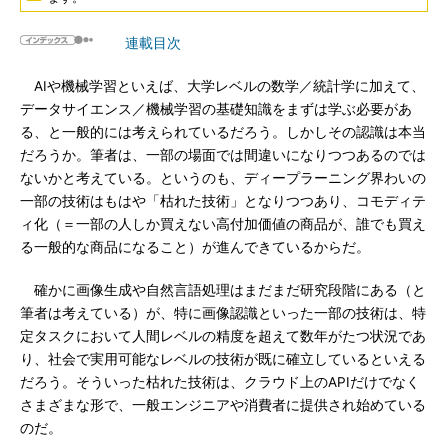
連載目次
AIや機械学習といえば、大学レベルの数学／統計学に加えて、
データサイエンス／機械学習の基礎知識をまずは学ぶ必要があ
る、と一般的には考えられているだろう。しかしその認識は本当
だろうか。筆者は、一部の場面では間違いになりつつあるのでは
ないかと考えている。というのも、ディープラーニング界わいの
一部の技術はもはや「枯れた技術」となりつつあり、コモディテ
ィ化（＝一部の人しか買えない高付加価値の商品が、誰でも買え
る一般的な商品になること）が進んできているからだ。
確かに画像生成や自然言語処理はまだまだ研究段階にある（と
筆者は考えている）が、特に画像認識といった一部の技術は、特
定タスクにおいて人間レベルの精度を超えて数年がたつ状況であ
り、社会で実用可能なレベルの技術が既に確立しているといえる
だろう。そういった枯れた技術は、クラウド上のAPIだけでなく
さまざまな形で、一般エンジニアや消費者に提供され始めている
のだ。