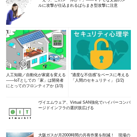
ルに攻撃が仕込まれるばらまき型攻撃に注意
人工知能／自動化が家庭を変える
“適度な不信感”をベースに考える
――IoTとしての「家」は開発者
「人間のセキュリティ」 (1/2)
にとってのフロンティアか (1/3)
ヴイエムウェア、Virtual SAN強化でハイパーコンバ
ージドインフラの選択肢広げる
大阪ガスが月2000時間の共有作業を削減！ 現場の