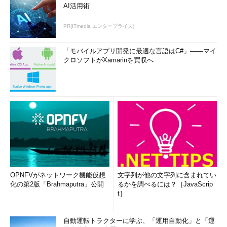
AI活用術
PR(ITmedia エンタープライズ)
「モバイルアプリ開発に最適な言語はC#」――マイ
クロソフトがXamarinを買収へ
OPNFVがネットワーク機能仮想
文字列が他の文字列に含まれてい
化の第2版「Brahmaputra」公開
るかを調べるには？［JavaScrip
t］
自動運転トラクターに学ぶ、「運用自動化」と「運