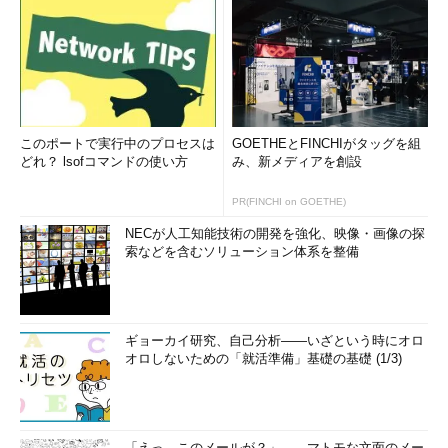
このポートで実行中のプロセスは
GOETHEとFINCHIがタッグを組
どれ？ lsofコマンドの使い方
み、新メディアを創設
PR(FINCHI on GOETHE)
NECが人工知能技術の開発を強化、映像・画像の探
索などを含むソリューション体系を整備
ギョーカイ研究、自己分析――いざという時にオロ
オロしないための「就活準備」基礎の基礎 (1/3)
「えっ、このメールが？」――マトモな文面のメー