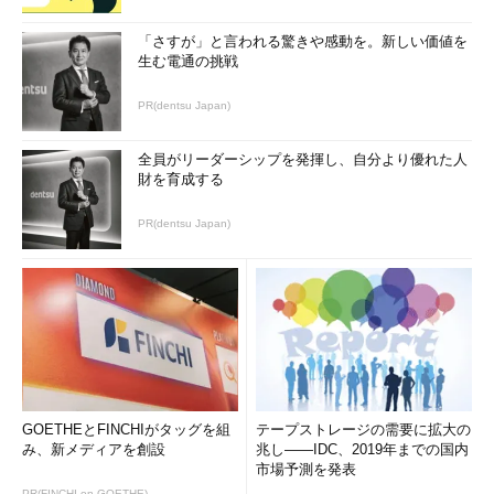
「さすが」と言われる驚きや感動を。新しい価値を
生む電通の挑戦
PR(dentsu Japan)
全員がリーダーシップを発揮し、自分より優れた人
財を育成する
PR(dentsu Japan)
GOETHEとFINCHIがタッグを組
テープストレージの需要に拡大の
み、新メディアを創設
兆し――IDC、2019年までの国内
市場予測を発表
PR(FINCHI on GOETHE)