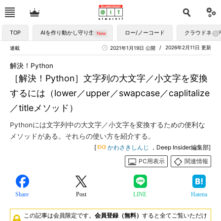
TOP
AIを作り動かし守り生かす
ロー/ノーコード
クラウドネイ
2026年2月11日 更新
連載
2021年1月19日 公開
解決！Python
［解決！Python］文字列の大文字／小文字を変換
するには（lower／upper／swapcase／caplitalize
／titleメソッド）
Pythonには文字列中の大文字／小文字を変換するための便利な
メソッドがある。それらの使い方を紹介する。
[
かわさきしんじ
，Deep Insider編集部]
PC用表示
関連情報
Share
Post
LINE
Hatena
この記事は会員限定です。
会員登録（無料）
すると全てご覧いただけ