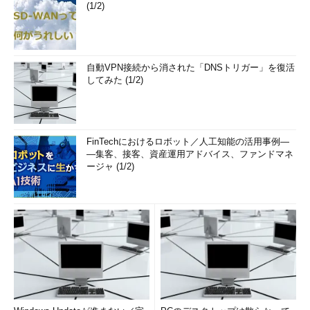
(1/2)
自動VPN接続から消された「DNSトリガー」を復活
してみた (1/2)
FinTechにおけるロボット／人工知能の活用事例―
―集客、接客、資産運用アドバイス、ファンドマネ
ージャ (1/2)