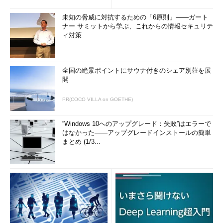
未知の脅威に対抗するための「6原則」――ガート
ナー サミットから学ぶ、これからの情報セキュリテ
ィ対策
全国の絶景ポイントにサウナ付きのシェア別荘を展
開
PR(COCO VILLA on GOETHE)
“Windows 10へのアップグレード：失敗”はエラーで
はなかった――アップグレードインストールの簡単
まとめ (1/3...