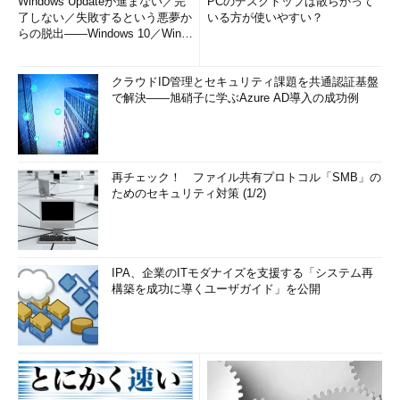
Windows Updateが進まない／完
PCのデスクトップは散らかって
了しない／失敗するという悪夢か
いる方が使いやすい？
らの脱出――Windows 10／Wind
ows...
クラウドID管理とセキュリティ課題を共通認証基盤
で解決――旭硝子に学ぶAzure AD導入の成功例
再チェック！ ファイル共有プロトコル「SMB」の
ためのセキュリティ対策 (1/2)
IPA、企業のITモダナイズを支援する「システム再
構築を成功に導くユーザガイド」を公開