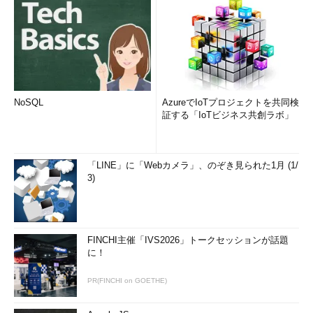
NoSQL
AzureでIoTプロジェクトを共同検
証する「IoTビジネス共創ラボ」
「LINE」に「Webカメラ」、のぞき見られた1月 (1/
3)
FINCHI主催「IVS2026」トークセッションが話題
に！
PR(FINCHI on GOETHE)