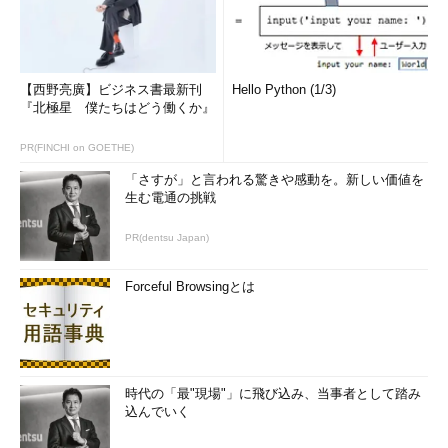
【西野亮廣】ビジネス書最新刊
Hello Python (1/3)
『北極星 僕たちはどう働くか』
PR(FINCHI on GOETHE)
「さすが」と言われる驚きや感動を。新しい価値を
生む電通の挑戦
PR(dentsu Japan)
Forceful Browsingとは
時代の「最"現場"」に飛び込み、当事者として踏み
込んでいく