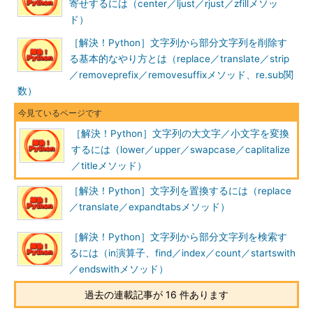
寄せするには（center／ljust／rjust／zfillメソッ
ド）
［解決！Python］文字列から部分文字列を削除す
る基本的なやり方とは（replace／translate／strip
／removeprefix／removesuffixメソッド、re.sub関
数）
［解決！Python］文字列の大文字／小文字を変換
するには（lower／upper／swapcase／caplitalize
／titleメソッド）
［解決！Python］文字列を置換するには（replace
／translate／expandtabsメソッド）
［解決！Python］文字列から部分文字列を検索す
るには（in演算子、find／index／count／startswith
／endswithメソッド）
過去の連載記事が 16 件あります