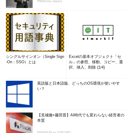
PR(dentsu Japan)
シングルサインオン（Single Sign
Excelの基本オブジェクト「セ
-On：SSO）とは
ル」の参照、移動、コピー、選
択、挿入、削除 (1/4)
英語版と日本語版、どっちのOS環境が使いやす
い？
【見城徹×藤田晋】AI時代でも変わらない経営者の
本質
PR(FINCHI on GOETHE)