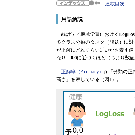
連載目次
用語解説
統計学／機械学習における
LogLos
多クラス分類のタスク（問題）に対
が正解にどれくらい近いかを表す値
なり、
0.0
に近づくほど（つまり数値
正解率（Accuracy）
が「分類の正確
高さ」を表している（図1）。