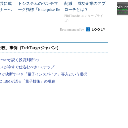
共に成
トシステムのベンチマ
削減 成功企業のアプ
ナーへ
ーク指標「Enterprise Be
ローチとは？
nch」が発表 データベ
PR(ITmedia エンタープライ
ズ)
ースにおけるTPC...
Recommended by