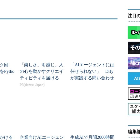
注目
ク回
「楽しさ」を感じ、人
「AIエージェントには
Pytho
の心を動かすクリエイ
任せられない」 Dify
ティビティを届ける
が実践する問い合わせ
メールのトリアージ自
PR(dentsu Japan)
動化事例
編集
かける
企業向けAIエージェン
生成AIで月間2000時間