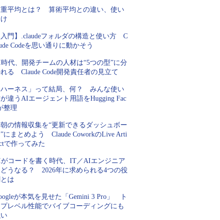
加重平均とは？ 算術平均との違い、使い
分け
入門】.claudeフォルダの構造と使い方 C
aude Codeを思い通りに動かそう
I時代、開発チームの人材は“5つの型”に分
れる Claude Code開発責任者の見立て
「ハーネス」って結局、何？ みんな使い
が違うAIエージェント用語をHugging Fac
が整理
毎朝の情報収集を“更新できるダッシュボー
”にまとめよう Claude CoworkのLive Arti
actで作ってみた
Iがコードを書く時代、IT／AIエンジニア
どうなる？ 2026年に求められる4つの役
割とは
oogleが本気を見せた「Gemini 3 Pro」 ト
ップレベル性能でバイブコーディングにも
強い