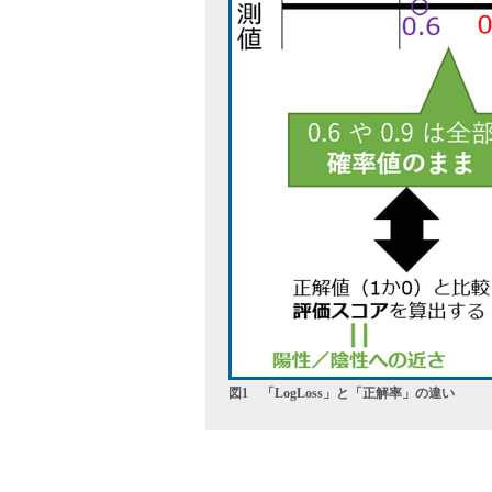
図1 「LogLoss」と「正解率」の違い