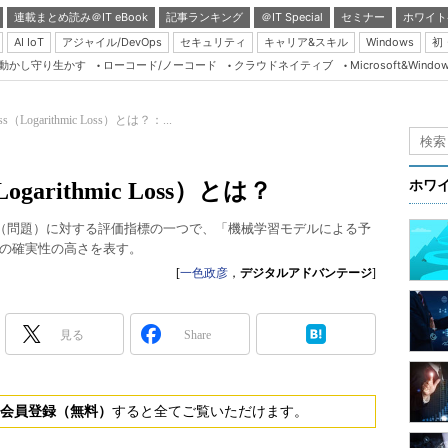
連載まとめ読み＠IT eBook
記事ランキング
＠IT Special
セミナー
ホワイト
AI IoT
アジャイル/DevOps
セキュリティ
キャリア&スキル
Windows
初
り動かし守り生かす
ローコード/ノーコード
クラウドネイティブ
Microsoft&Windo
Server & Storage
HTML5 + UX
Logarithmic Loss）とは？：...
Smart & Social
Coding Edge
garithmic Loss）とは？
ホワ
Java Agile
スク（問題）に対する評価指標の一つで、「機械学習モデルによる予
Database Expert
の確実性の高さを表す。
Linux ＆ OSS
[
一色政彦
，
デジタルアドバンテージ
]
Master of IP Networ
Security & Trust
見る
Share
Test & Tools
Insider.NET
会員登録（無料）
すると全てご覧いただけます。
ブログ