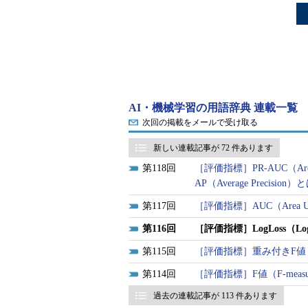
AI・機械学習の用語辞典 連載一覧
次回の掲載をメールで受け取る
新しい連載記事が 72 件あります
118
［評価指標］PR-AUC（Area U
AP（Average Precision
117
［評価指標］AUC（Area U
116
［評価指標］LogLoss（Loga
115
［評価指標］重み付きF値（Wei
114
［評価指標］F値（F-measur
過去の連載記事が 113 件あります