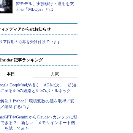
習モデル、実務移行・運用を支
える「MLOps」とは
ティメディアからのお知らせ
リア採用の応募を受け付けています
p Insider 記事ランキング
月間
本日
oogle DeepMindが描く「AGIの次」 超知
能に至る4つの経路と6つのボトルネック
解決！Python］環境変数の値を取得／変
更／削除するには
hatGPTやGeminiからClaudeへカンタンに移
行できる？ 新しい「メモリインポート機
能」を試してみた