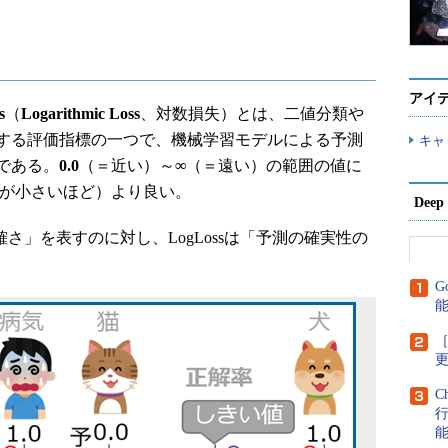
アイ
s
（
Logarithmic Loss
、対数損失）とは、二値分類や
する評価指標の一つで、機械学習モデルによる予測
キャ
である。
0.0
（＝近い）～
∞
（＝遠い）の範囲の値に
が小さいほど）より良い。
Dee
さ」を表すのに対し、LogLossは「予測の確実性の
G
［
C