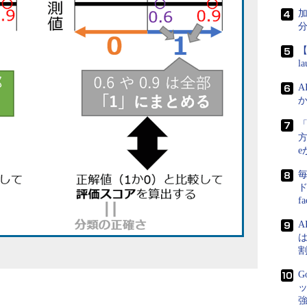
【
l
A
か
方
e
ド
f
A
は
G