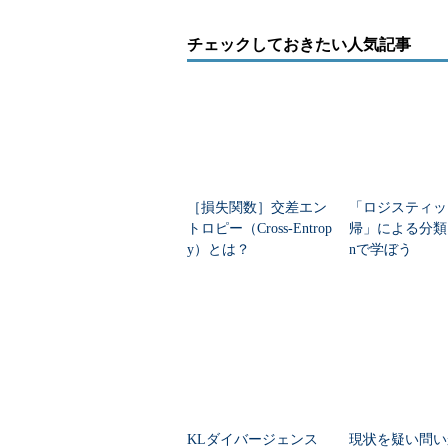
チェックしておきたい人気記事
［損失関数］交差エン
「ロジスティッ
トロピー（Cross-Entrop
帰」による分類を
y）とは？
nで学ぼう
KLダイバージェンス
現状を疑い問い