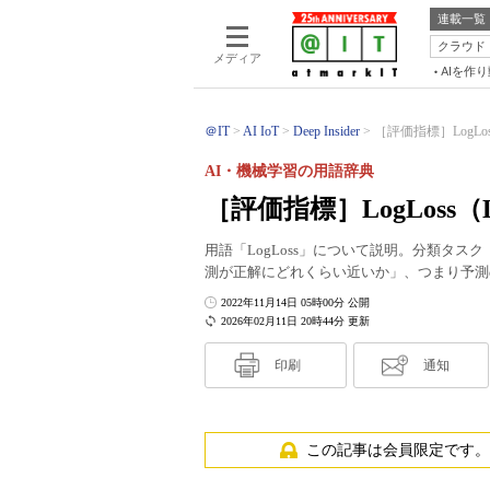
連載一覧
クラウド
メディア
AIを作
＠IT
AI IoT
Deep Insider
［評価指標］LogLoss（
AI・機械学習の用語辞典
［評価指標］LogLoss（Lo
用語「LogLoss」について説明。分類タ
測が正解にどれくらい近いか」、つまり予測
2022年11月14日 05時00分 公開
2026年02月11日 20時44分 更新
印刷
通知
この記事は会員限定です。