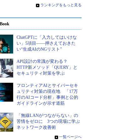
»
ランキングをもっと見る
Book
ChatGPTに「入力してはいけな
い」5項目――押さえておきた
い“生成AIのNGリスト”
API設計の常識が変わる？
HTTP新メソッド「QUERY」と
セキュリティ対策を学ぶ
フロンティアAIとサイバーセキ
ュリティ対策の現在地 「17万
行のAIコード分析」事例と公的
ガイドラインが示す道筋
「無線LANがつながらない」の
苦情をゼロに 3つの現場に学ぶ
ネットワーク改善術
»
一覧ページへ