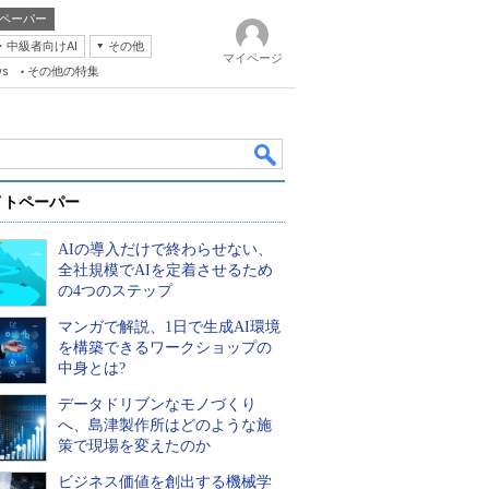
ペーパー
・中級者向けAI
その他
マイページ
ws
その他の特集
イトペーパー
AIの導入だけで終わらせない、
全社規模でAIを定着させるため
の4つのステップ
マンガで解説、1日で生成AI環境
k
を構築できるワークショップの
中身とは?
データドリブンなモノづくり
へ、島津製作所はどのような施
策で現場を変えたのか
ビジネス価値を創出する機械学