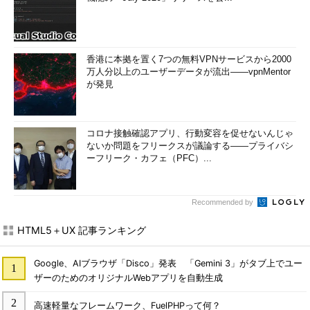
香港に本拠を置く7つの無料VPNサービスから2000
万人分以上のユーザーデータが流出――vpnMentor
が発見
コロナ接触確認アプリ、行動変容を促せないんじゃ
ないか問題をフリークスが議論する――プライバシ
ーフリーク・カフェ（PFC）...
Recommended by
HTML5＋UX 記事ランキング
Google、AIブラウザ「Disco」発表 「Gemini 3」がタブ上でユー
ザーのためのオリジナルWebアプリを自動生成
高速軽量なフレームワーク、FuelPHPって何？