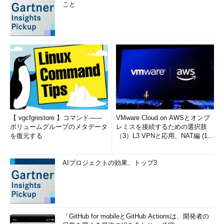
こと
【 vgcfgrestore 】コマンド――
VMware Cloud on AWSとオンプ
ボリュームグループのメタデータ
レミスを接続するための選択肢
を復元する
（3）L3 VPNと応用、NAT編 (1/
2)
AIプロジェクトの効果、トップ3
「GitHub for mobileとGitHub Actionsは、開発者の