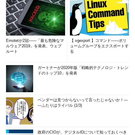
Emotetが2冠――「最も危険なマ
【 vgexport 】コマンド――ボリ
ルウェア2019」を発表、ウェブ
ュームグループをエクスポートす
ルート
る
ガートナーが2020年版「戦略的テクノロジ・トレン
ドのトップ10」を発表
ベンダーは見つからないって言ったじゃないか！―
―ふたりはライバル (1/3)
政府のCIOが、デジタルIDについて知っておくべき