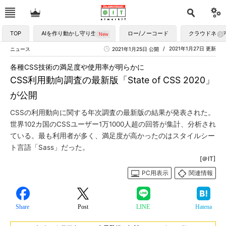
TOP
AIを作り動かし守り生かす
ロー/ノーコード
クラウドネイ
2021年1月27日 更新
ニュース
2021年1月25日 公開
各種CSS技術の満足度や使用率が明らかに
CSS利用動向調査の最新版「State of CSS 2020」
が公開
CSSの利用動向に関する年次調査の最新版の結果が発表された。
世界102カ国のCSSユーザー1万1000人超の回答が集計、分析され
ている。最も利用者が多く、満足度が高かったのはスタイルシー
ト言語「Sass」だった。
[＠IT]
PC用表示
関連情報
Share
Post
LINE
Hatena