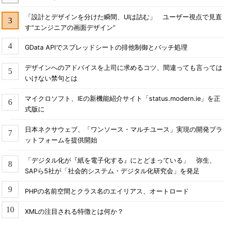
「設計とデザインを分けた瞬間、UIは詰む」 ユーザー視点で見直
す“エンジニアの画面デザイン”
GData APIでスプレッドシートの排他制御とバッチ処理
デザインへのアドバイスを上司に求めるコツ、間違っても言っては
いけない禁句とは
マイクロソフト、IEの新機能紹介サイト「status.modern.ie」を正
式版に
日本ネクサウェブ、「ワンソース・マルチユース」実現の開発プラ
ットフォームを提供開始
「デジタル化が『紙を電子化する』にとどまっている」 弥生、
SAPら5社が「社会的システム・デジタル化研究会」を発足
PHPの名前空間とクラス名のエイリアス、オートロード
XMLの注目される特徴とは何か？