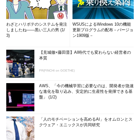
わざとハリボテのシステムを発注
WSUSによるWindows 10の機能
しましたね――黒い三人の男 (1/
更新プログラムの配布－バージョ
3)
ン1909版－
【見城徹×藤田晋】AI時代でも変わらない経営者の
本質
PR(FINCHI on GOETHE)
AWS、「今の機械学習に必要なのは、開発者が急速
な進化を取り込み、安定的に生産性を発揮できる基
盤」 (1/2)
「人のモチベーションを高めるAI」をオムロンとス
クウェア・エニックスが共同研究