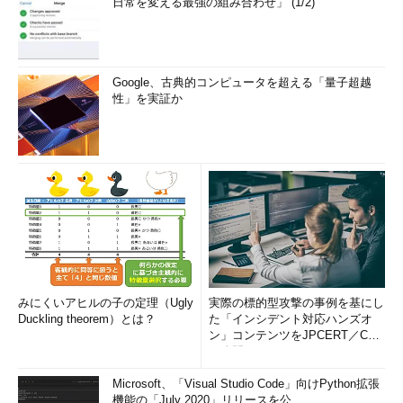
日常を変える最強の組み合わせ」 (1/2)
Google、古典的コンピュータを超える「量子超越
性」を実証か
みにくいアヒルの子の定理（Ugly
実際の標的型攻撃の事例を基にし
Duckling theorem）とは？
た「インシデント対応ハンズオ
ン」コンテンツをJPCERT／CC
が公開
Microsoft、「Visual Studio Code」向けPython拡張
機能の「July 2020」リリースを公...