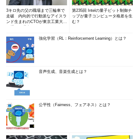
3キロ先の父の職場まで三輪車で
第235回 Intelの量子ビット制御チ
走破 内向的で行動派なアイスラ
ップが量子コンピュータ格差を生
ンド生まれのCTOが東京工業大学
む？
を選んだ理由 (1/2)
強化学習（RL：Reinforcement Learning）とは？
音声生成、音楽生成とは？
公平性（Fairness、フェアネス）とは？