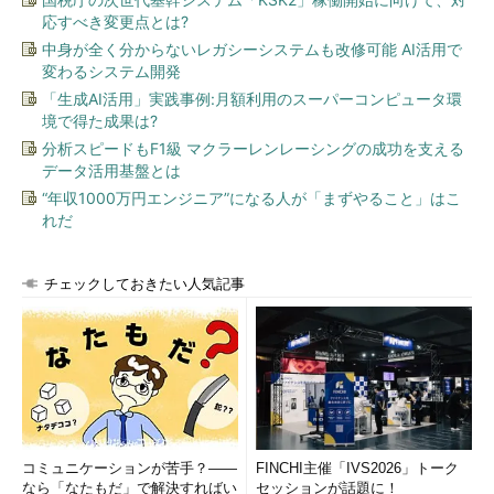
応すべき変更点とは?
中身が全く分からないレガシーシステムも改修可能 AI活用で
変わるシステム開発
「生成AI活用」実践事例:月額利用のスーパーコンピュータ環
境で得た成果は?
分析スピードもF1級 マクラーレンレーシングの成功を支える
データ活用基盤とは
“年収1000万円エンジニア”になる人が「まずやること」はこ
れだ
チェックしておきたい人気記事
コミュニケーションが苦手？――
FINCHI主催「IVS2026」トーク
なら「なたもだ」で解決すればい
セッションが話題に！