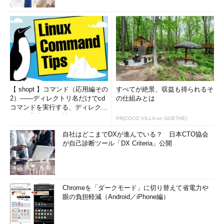
【 shopt 】コマンド（応用編その
すべてが絶景、収益も得られるそ
2）――ディレクトリ名だけでcd
の仕組みとは
コマンドを実行する、ディレクト
リ名の入力ミスを補正...
PR(COCO VILLA on GOETHE)
自社はどこまでDXが進んでいる？ 日本CTO協会
が自己診断ツール「DX Criteria」公開
Chromeを「ダークモード」に切り替えて省電力や
眼の負担軽減（Android／iPhone編）