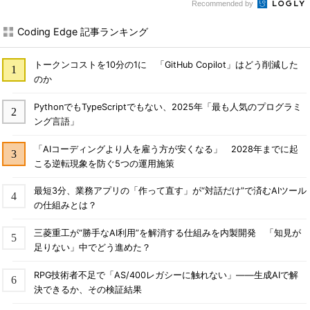
Recommended by
Coding Edge 記事ランキング
トークンコストを10分の1に 「GitHub Copilot」はどう削減した
のか
PythonでもTypeScriptでもない、2025年「最も人気のプログラミ
ング言語」
「AIコーディングより人を雇う方が安くなる」 2028年までに起
こる逆転現象を防ぐ5つの運用施策
最短3分、業務アプリの「作って直す」が“対話だけ”で済むAIツール
の仕組みとは？
三菱重工が“勝手なAI利用”を解消する仕組みを内製開発 「知見が
足りない」中でどう進めた？
RPG技術者不足で「AS/400レガシーに触れない」――生成AIで解
決できるか、その検証結果