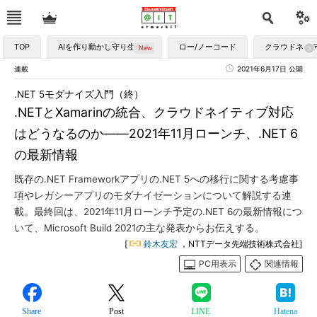
TOP
AIを作り動かし守り生かす
ロー/ノーコード
クラウドネイ
連載
2021年6月17日 公開
.NET 5モダナイズ入門（終）
.NETとXamarinの統合、クラウドネイティブ対応
はどうなるのか――2021年11月ローンチ、.NET 6
の最新情報
既存の.NET Frameworkアプリの.NET 5への移行に関する考慮事
項やレガシーアプリのモダナイゼーションについて解説する連
載。最終回は、2021年11月ローンチ予定の.NET 6の最新情報につ
いて、Microsoft Build 2021の主な発表からお伝えする。
[
鈴木友宏
，NTTデータ先端技術株式会社]
PC用表示
関連情報
Share
Post
LINE
Hatena