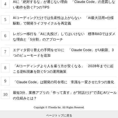
AIに「絶対するな」が通じない理由 「Claude Code」の意図しな
い動作を防ぐ7つのTIPS
AIコーディングだけでは生産性は上がらない 「AI最大活用×仕様
駆動」で開発ライフサイクルを再定義
レガシー移行を「AIに丸投げ」してはいけない 標準RAGではダメ
な理由と「5分割」のアプローチ
エディタ切り替えの手間をゼロに 「Claude Code」がUI刷新、3
つのビューモードを追加
「AIコーディングより人を雇う方が安くなる」 2028年までに起
こる逆転現象を防ぐ5つの運用施策
「Claude Code」は開発の司令塔に 常識を一変させた5つの進化
最短3分、業務アプリの「作って直す」が“対話だけ”で済むAIツール
の仕組みとは？
Copyright © ITmedia Inc. All Rights Reserved.
ページトップに戻る