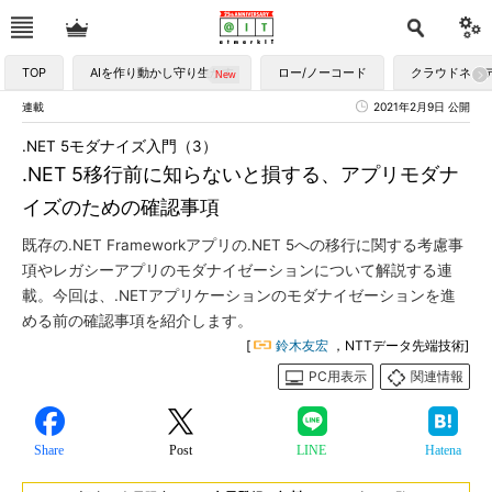
TOP
AIを作り動かし守り生かす
ロー/ノーコード
クラウドネイ
連載
2021年2月9日 公開
.NET 5モダナイズ入門（3）
.NET 5移行前に知らないと損する、アプリモダナ
イズのための確認事項
既存の.NET Frameworkアプリの.NET 5への移行に関する考慮事
項やレガシーアプリのモダナイゼーションについて解説する連
載。今回は、.NETアプリケーションのモダナイゼーションを進
める前の確認事項を紹介します。
[
鈴木友宏
，NTTデータ先端技術]
PC用表示
関連情報
Share
Post
LINE
Hatena