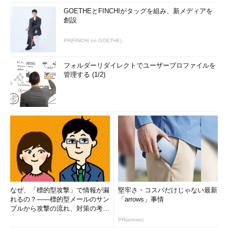
GOETHEとFINCHIがタッグを組み、新メディアを
創設
PR(FINCHI on GOETHE)
フォルダーリダイレクトでユーザープロファイルを
管理する (1/2)
なぜ、「標的型攻撃」で情報が漏
堅牢さ・コスパだけじゃない最新
れるの？――標的型メールのサン
「arrows」事情
プルから攻撃の流れ、対策の考え
方まで、もう一度分かりやすく
PR(arrows)
解...