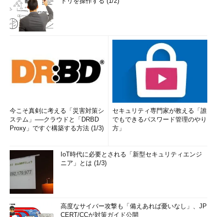
トリを操作する (1/2)
今こそ真剣に考える「災害対策シ
セキュリティ専門家が教える「誰
ステム」──クラウドと「DRBD
でもできるパスワード管理のやり
Proxy」ですぐ構築する方法 (1/3)
方」
IoT時代に必要とされる「新型セキュリティエンジ
ニア」とは (1/3)
高度なサイバー攻撃も「備えあれば憂いなし」、JP
CERT/CCが対策ガイド公開