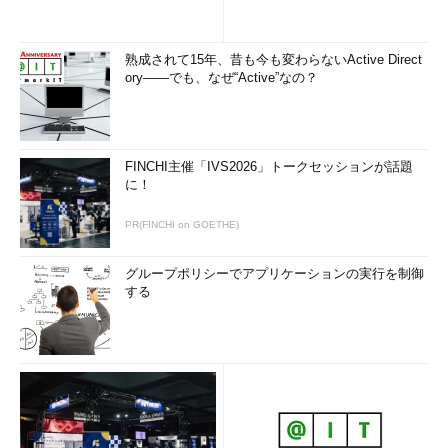
熟成されて15年、昔も今も変わらないActive Direct
ory――でも、なぜ“Active”なの？
FINCHI主催「IVS2026」トークセッションが話題
に！
PR(FINCHI on GOETHE)
グループポリシーでアプリケーションの実行を制御
する