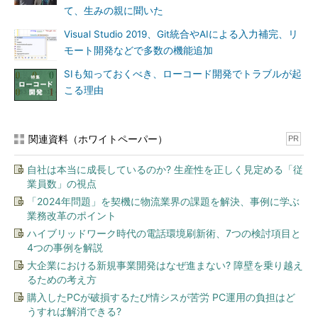
て、生みの親に聞いた
Visual Studio 2019、Git統合やAIによる入力補完、リ
モート開発などで多数の機能追加
SIも知っておくべき、ローコード開発でトラブルが起
こる理由
関連資料（ホワイトペーパー）
PR
自社は本当に成長しているのか? 生産性を正しく見定める「従
業員数」の視点
「2024年問題」を契機に物流業界の課題を解決、事例に学ぶ
業務改革のポイント
ハイブリッドワーク時代の電話環境刷新術、7つの検討項目と
4つの事例を解説
大企業における新規事業開発はなぜ進まない? 障壁を乗り越え
るための考え方
購入したPCが破損するたび情シスが苦労 PC運用の負担はど
うすれば解消できる?