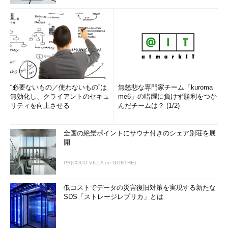
“必要ないもの／使わないもの”は
無慈悲な専門家チーム「kuroma
無効化し、クライアントのセキュ
me6」の暗躍に負けず勝利をつか
リティを向上させる
んだチームは？ (1/2)
全国の絶景ポイントにサウナ付きのシェア別荘を展
開
PR(COCO VILLA on GOETHE)
低コストでデータの災害復旧対策を実現する新たな
SDS「ストレージレプリカ」とは