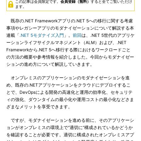
この記事は会員限定です。
会員登録（無料）
すると全てご覧いただけ
ます。
既存の.NET Frameworkアプリの.NET 5への移行に関する考慮
事項やレガシーアプリのモダナイゼーションについて解説する本
連載「
.NET 5モダナイズ入門
」。
前回
は、.NET 5世代のアプリケ
ーションライフサイクルマネジメント（ALM）および、.NET
Frameworkから.NET 5へ移行する際におけるワークロードごと
の方法の概要や参考情報を紹介しました。今回からモダナイゼー
ションの進め方について解説していきます。
オンプレミスのアプリケーションのモダナイゼーションを進
め、既存の.NETアプリケーションをクラウドにデプロイするこ
とで、DevOpsによる開発の高速化と運用の効率化、セキュリテ
ィの強化、ダウンタイムの最小化や運用コストの最小化などさま
ざまなメリットを享受できます。
ですが、モダナイゼーションを進める前に、そのアプリケーシ
ョンがオンプレミスの環境上で“適切に”構成されているかどうか
を確認することが必要です。適切に構成されたオンプレミスアプ