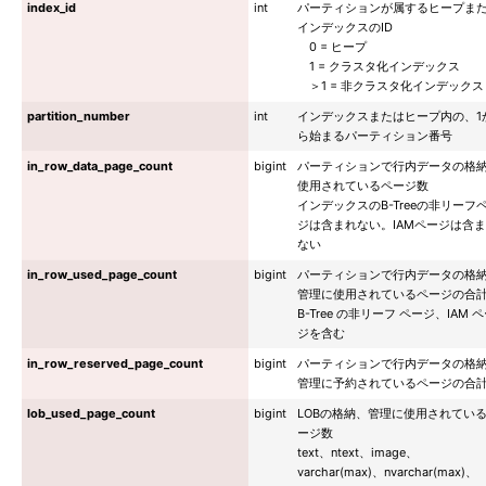
index_id
int
パーティションが属するヒープま
インデックスのID
0 = ヒープ
1 = クラスタ化インデックス
＞1 = 非クラスタ化インデックス
partition_number
int
インデックスまたはヒープ内の、1
ら始まるパーティション番号
in_row_data_page_count
bigint
パーティションで行内データの格
使用されているページ数
インデックスのB-Treeの非リーフ
ジは含まれない。IAMページは含
ない
in_row_used_page_count
bigint
パーティションで行内データの格
管理に使用されているページの合
B-Tree の非リーフ ページ、IAM 
ジを含む
in_row_reserved_page_count
bigint
パーティションで行内データの格
管理に予約されているページの合
lob_used_page_count
bigint
LOBの格納、管理に使用されてい
ージ数
text、ntext、image、
varchar(max)、nvarchar(max)、