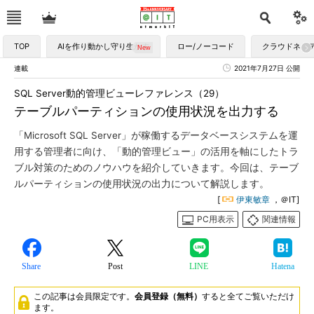
TOP
AIを作り動かし守り生かす
ロー/ノーコード
クラウドネイ
連載
2021年7月27日 公開
SQL Server動的管理ビューレファレンス（29）
テーブルパーティションの使用状況を出力する
「Microsoft SQL Server」が稼働するデータベースシステムを運
用する管理者に向け、「動的管理ビュー」の活用を軸にしたトラ
ブル対策のためのノウハウを紹介していきます。今回は、テーブ
ルパーティションの使用状況の出力について解説します。
[
伊東敏章
，＠IT]
PC用表示
関連情報
Share
Post
LINE
Hatena
この記事は会員限定です。
会員登録（無料）
すると全てご覧いただけ
ます。