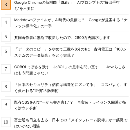
Google Chromeの新機能「Skills」 AIプロンプトの“毎回手打
ち”を不要に
Markdownファイルが、AI時代の負債に？ Googleが提案する「ナ
レッジ標準化」の一手
共同著作者に無断で改変したので、2800万円請求します
「データのコピー」をやめて工数を8分の1に 古河電工は「100シ
ステムのデータ統合」をどう実現？
COBOLっぽさを残す「JaBOL」の是非を問い直す――Javaらしさ
はもう問題じゃない
「日本のセキュリティ信仰は構造的にズレてる」 コスパよく、す
ぐ救われる“左側”の防衛術
既存OSSをAIで“一から書き直し”？ 再実装・ライセンス回避が招
く対立と分断
富士通も日立も去る、日本での「メインフレーム脱却」が一筋縄で
はいかない理由