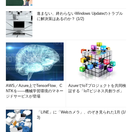
進まない、終わらないWindows Updateのトラブル
に解決策はあるのか？ (1/2)
AWS／Azure上でTensorFlow、C
AzureでIoTプロジェクトを共同検
NTKを――機械学習環境のマネー
証する「IoTビジネス共創ラボ」
ジドサービスが登場
「LINE」に「Webカメラ」、のぞき見られた1月 (1/
3)