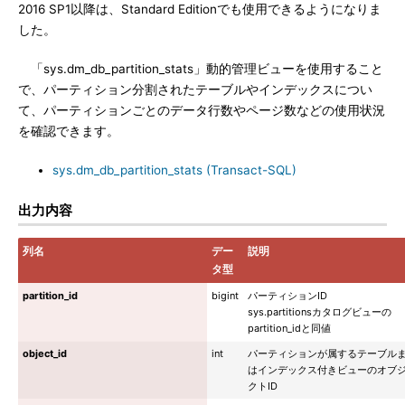
2016 SP1以降は、Standard Editionでも使用できるようになりま
した。
「sys.dm_db_partition_stats」動的管理ビューを使用すること
で、パーティション分割されたテーブルやインデックスについ
て、パーティションごとのデータ行数やページ数などの使用状況
を確認できます。
sys.dm_db_partition_stats (Transact-SQL)
出力内容
列名
デー
説明
タ型
partition_id
bigint
パーティションID
sys.partitionsカタログビューの
partition_idと同値
object_id
int
パーティションが属するテーブル
はインデックス付きビューのオブ
クトID