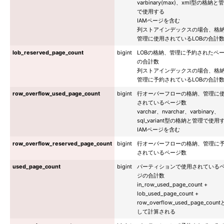
varbinary(max)、xml型の格納と
で使用する
IAMページを含む
列ストアインデックスの場合、格
管理に使用されているLOBの合計
lob_reserved_page_count
bigint
LOBの格納、管理に予約されたペ
の合計数
列ストアインデックスの場合、格
管理に予約されているLOBの合計
row_overflow_used_page_count
bigint
行オーバーフローの格納、管理に
されているページ数
varchar、nvarchar、varbinary、
sql_variant型の格納と管理で使用
IAMページを含む
row_overflow_reserved_page_count
bigint
行オーバーフローの格納、管理に
されているページ数
used_page_count
bigint
パーティションで使用されている
ジの合計数
in_row_used_page_count +
lob_used_page_count +
row_overflow_used_page_count
して計算される