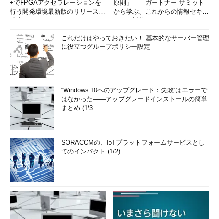
+でFPGAアクセラレーションを
原則」――ガートナー サミット
行う開発環境最新版のリリースを
から学ぶ、これからの情報セキュ
発表
リティ対策
これだけはやっておきたい！ 基本的なサーバー管理
に役立つグループポリシー設定
“Windows 10へのアップグレード：失敗”はエラーで
はなかった――アップグレードインストールの簡単
まとめ (1/3...
SORACOMの、IoTプラットフォームサービスとし
てのインパクト (1/2)