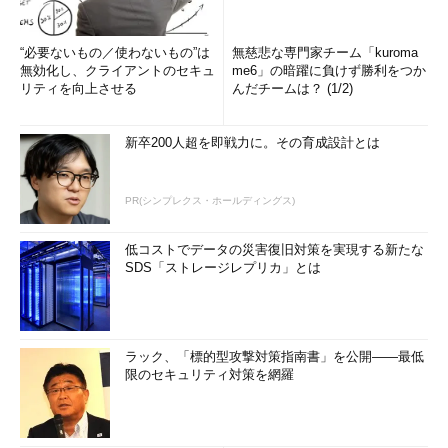
“必要ないもの／使わないもの”は
無慈悲な専門家チーム「kuroma
無効化し、クライアントのセキュ
me6」の暗躍に負けず勝利をつか
リティを向上させる
んだチームは？ (1/2)
新卒200人超を即戦力に。その育成設計とは
PR(シンプレクス・ホールディングス)
低コストでデータの災害復旧対策を実現する新たな
SDS「ストレージレプリカ」とは
ラック、「標的型攻撃対策指南書」を公開――最低
限のセキュリティ対策を網羅