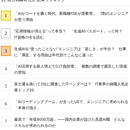
「AIがコードを書く時代、新職種FDEが需要増」 7割のエンジニア
が思う理由
“応用情報が消える”って本当？ 「生成AIパスポート」って何？
IT資格の今を読む
生成AIを“使ったことない”エンジニアは「楽しさ」が半分？ 仕事
に「満足」する理由は年代別でこんなに違った
「AI活用する新人増えてOJT負担増」 複数の調査で露呈した現場
の苦悩
富士通を抜いて2位に躍進したITベンダーは？ IT業界の就職人気企
業トップ20
「AIコーディングブーム」が去ったUSで、エンジニアに求められる
「本体の強さ」
最高で「年収6000万超」――国内企業が設けた高度AI職 どんな
スキルが求められるのか