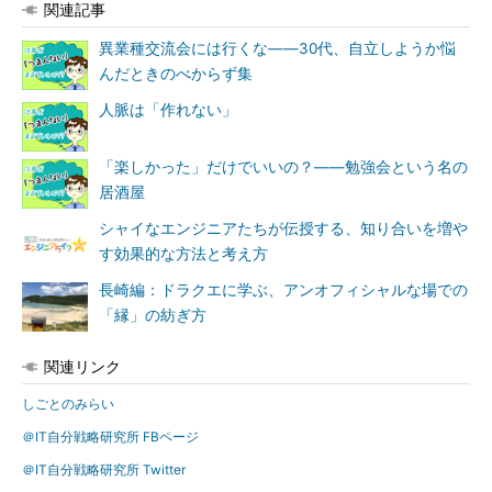
関連記事
異業種交流会には行くな――30代、自立しようか悩
んだときのべからず集
人脈は「作れない」
「楽しかった」だけでいいの？――勉強会という名の
居酒屋
シャイなエンジニアたちが伝授する、知り合いを増や
す効果的な方法と考え方
長崎編：ドラクエに学ぶ、アンオフィシャルな場での
「縁」の紡ぎ方
関連リンク
しごとのみらい
＠IT自分戦略研究所 FBページ
＠IT自分戦略研究所 Twitter