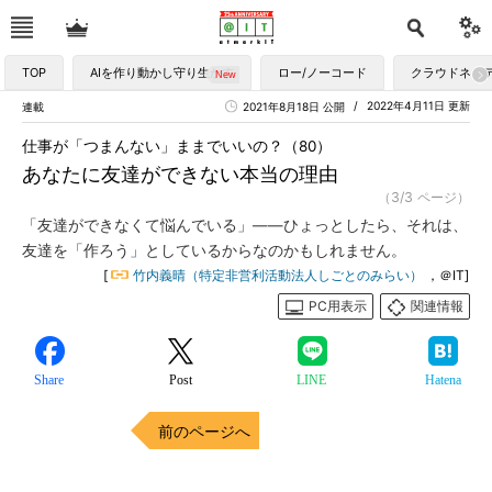
TOP
AIを作り動かし守り生かす
ロー/ノーコード
クラウドネイ
2022年4月11日 更新
連載
2021年8月18日 公開
仕事が「つまんない」ままでいいの？（80）
あなたに友達ができない本当の理由
（3/3 ページ）
「友達ができなくて悩んでいる」――ひょっとしたら、それは、
友達を「作ろう」としているからなのかもしれません。
[
竹内義晴（特定非営利活動法人しごとのみらい）
，＠IT]
PC用表示
関連情報
Share
Post
LINE
Hatena
前のページへ