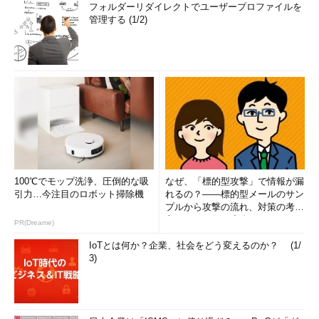
フォルダーリダイレクトでユーザープロファイルを
管理する (1/2)
100℃でモップ洗浄、圧倒的な吸
なぜ、「標的型攻撃」で情報が漏
引力…今注目のロボット掃除機
れるの？――標的型メールのサン
プルから攻撃の流れ、対策の考え
方まで、もう一度分かりやすく
PR(Dreame)
解...
IoTとは何か？企業、社会をどう変えるのか？ (1/
3)