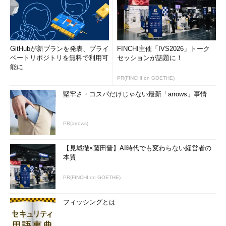
GitHubが新プランを発表、プライ
FINCHI主催「IVS2026」トーク
ベートリポジトリを無料で利用可
セッションが話題に！
能に
PR(FINCHI on GOETHE)
堅牢さ・コスパだけじゃない最新「arrows」事情
PR(arrows)
【見城徹×藤田晋】AI時代でも変わらない経営者の
本質
PR(FINCHI on GOETHE)
フィッシングとは