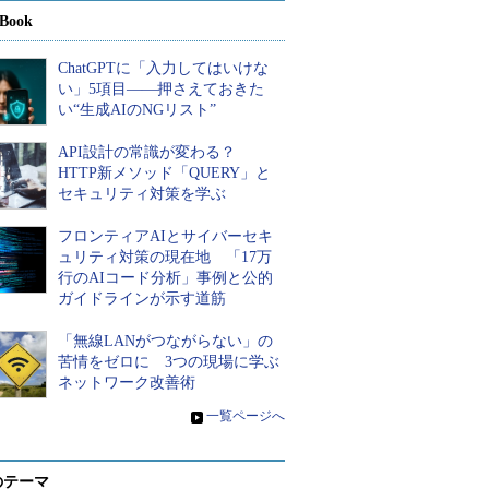
Book
ChatGPTに「入力してはいけな
い」5項目――押さえておきた
い“生成AIのNGリスト”
API設計の常識が変わる？
HTTP新メソッド「QUERY」と
セキュリティ対策を学ぶ
フロンティアAIとサイバーセキ
ュリティ対策の現在地 「17万
行のAIコード分析」事例と公的
ガイドラインが示す道筋
「無線LANがつながらない」の
苦情をゼロに 3つの現場に学ぶ
ネットワーク改善術
»
一覧ページへ
のテーマ