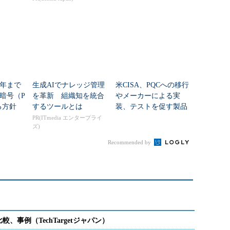
チが登場
5年まで
生成AIでナレッジ管理
米CISA、PQCへの移行
暗号（P
を革新 組織知を統合
やメーカーによる実
する方針
するツールとは
装、テストを促す製品
民間事
カテゴリーリストを公
PR(ITmedia エンタープライ
ズ)
開
Recommended by