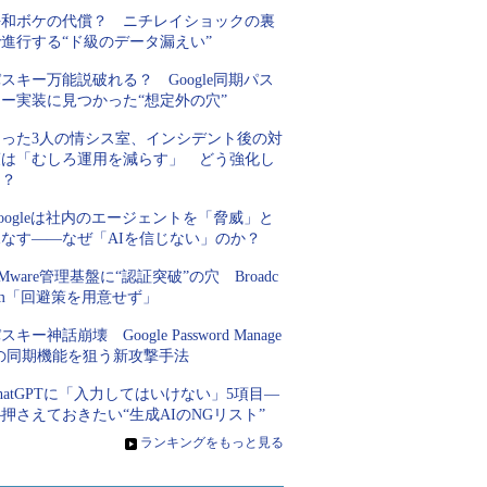
平和ボケの代償？ ニチレイショックの裏
進行する“ド級のデータ漏えい”
スキー万能説破れる？ Google同期パス
キー実装に見つかった“想定外の穴”
たった3人の情シス室、インシデント後の対
策は「むしろ運用を減らす」 どう強化し
た？
oogleは社内のエージェントを「脅威」と
見なす――なぜ「AIを信じない」のか？
Mware管理基盤に“認証突破”の穴 Broadc
om「回避策を用意せず」
スキー神話崩壊 Google Password Manage
rの同期機能を狙う新攻撃手法
hatGPTに「入力してはいけない」5項目―
押さえておきたい“生成AIのNGリスト”
»
ランキングをもっと見る