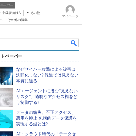
ペーパー
・中級者向けAI
その他
マイページ
ws
その他の特集
イトペーパー
なぜサイバー攻撃による被害は
沈静化しない? 報道では見えない
本質に迫る
AIエージェントに潜む“見えない
k
リスク”、過剰なアクセス権をど
う制御する?
データの紛失、不正アクセス、
悪用を抑止 包括的データ保護を
実現する鍵とは?
AI・クラウド時代の「データセ