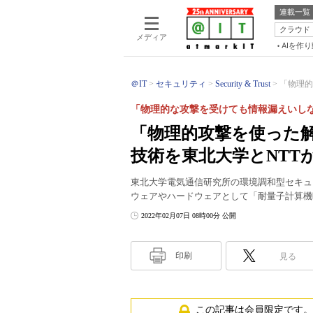
連載一覧
クラウド
メディア
AIを作
＠IT
セキュリティ
Security & Trust
「物理的
「物理的な攻撃を受けても情報漏えいし
「物理的攻撃を使った
技術を東北大学とNTT
東北大学電気通信研究所の環境調和型セキュ
ウェアやハードウェアとして「耐量子計算機
2022年02月07日 08時00分 公開
印刷
見る
この記事は会員限定です。