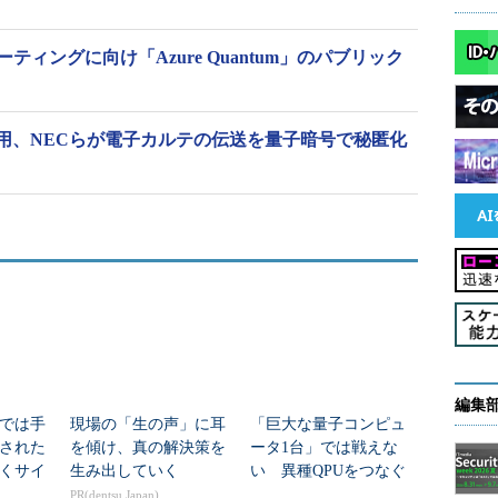
ピューティングに向け「Azure Quantum」のパブリック
用、NECらが電子カルテの伝送を量子暗号で秘匿化
編集
応では手
現場の「生の声」に耳
「巨大な量子コンピュ
された
を傾け、真の解決策を
ータ1台」では戦えな
くサイ
生み出していく
い 異種QPUをつなぐ
の道筋
ネットワーク新スイッ
PR(dentsu Japan)