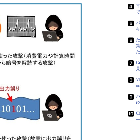
で
パ
G
V
パ
C
―