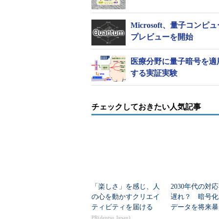
Microsoft、量子コン
プレビューを開始
医療分野に量子暗号を適
する実証実験
チェックしておきたい人気記事
「楽しさ」を感じ、人
2030年代の対
の心を動かすクリエイ
遅れ？ 暗号化
ティビティを届ける
データを将来暴
バー攻撃、対策
PR(dentsu Japan)