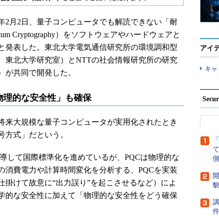
年2月2日、量子コンピュータでも解読できない「耐
tum Cryptography）をソフトウェアやハードウェアと
と発表した。東北大学電気通信研究所の環境調和型
アイ
、東北大学研究室）とNTTの社会情報研究所の研究
キャ
プ）が共同で開発した。
物理的な安全性」も確保
Secu
将来大規模な量子コンピュータが実用化されたとき
号方式」だという。
導して国際標準化を進めているが、PQCは物理的な
側
の消費電力や計算時間変化を分析する、PQCを実装
開
仕掛けて故意に“出力誤り”を起こさせるなど）によ
貌
学的な安全性に加えて「物理的な安全性をどう確保
講