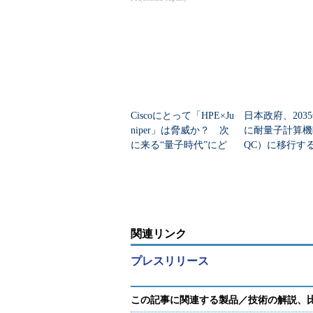
Ciscoにとって「HPE×Ju
日本政府、203
niper」は脅威か？ 次
に耐量子計算機
に来る“量子時代”にど
QC）に移行
う備える？
重要インフラ・
業者にも波及か
関連リンク
プレスリリース