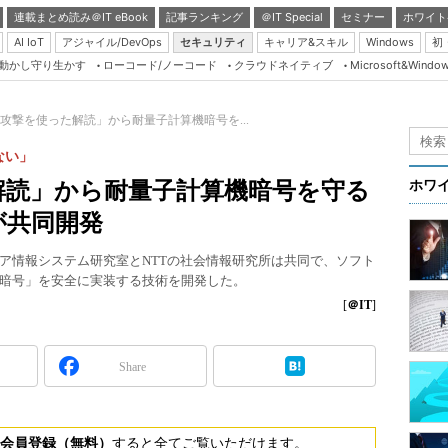
連載まとめ読み＠IT eBook
記事ランキング
＠IT Special
セミナー
ホワイト
AI IoT
アジャイル/DevOps
セキュリティ
キャリア&スキル
Windows
初
り動かし守り生かす
ローコード/ノーコード
クラウドネイティブ
Microsoft&Windo
Server & Storage
HTML5 + UX
攻撃を使った解読」から耐量子計算機暗号を...
Smart & Social
ない」
Coding Edge
解読」から耐量子計算機暗号を守る
ホワ
Java Agile
が共同開発
Database Expert
ア情報システム研究室とNTTの社会情報研究所は共同で、ソフト
Linux ＆ OSS
暗号」を安全に実装する技術を開発した。
Master of IP Networ
[
＠IT
]
Security & Trust
Share
Test & Tools
Insider.NET
ブログ
会員登録（無料）
すると全てご覧いただけます。