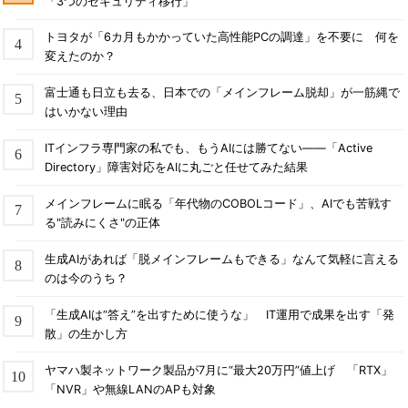
「3つのセキュリティ移行」
トヨタが「6カ月もかかっていた高性能PCの調達」を不要に 何を
変えたのか？
富士通も日立も去る、日本での「メインフレーム脱却」が一筋縄で
はいかない理由
ITインフラ専門家の私でも、もうAIには勝てない――「Active
Directory」障害対応をAIに丸ごと任せてみた結果
メインフレームに眠る「年代物のCOBOLコード」、AIでも苦戦す
る"読みにくさ"の正体
生成AIがあれば「脱メインフレームもできる」なんて気軽に言える
のは今のうち？
「生成AIは“答え”を出すために使うな」 IT運用で成果を出す「発
散」の生かし方
ヤマハ製ネットワーク製品が7月に“最大20万円”値上げ 「RTX」
「NVR」や無線LANのAPも対象