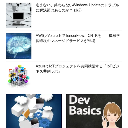
進まない、終わらないWindows Updateのトラブル
に解決策はあるのか？ (1/2)
AWS／Azure上でTensorFlow、CNTKを――機械学
習環境のマネージドサービスが登場
AzureでIoTプロジェクトを共同検証する「IoTビジ
ネス共創ラボ」