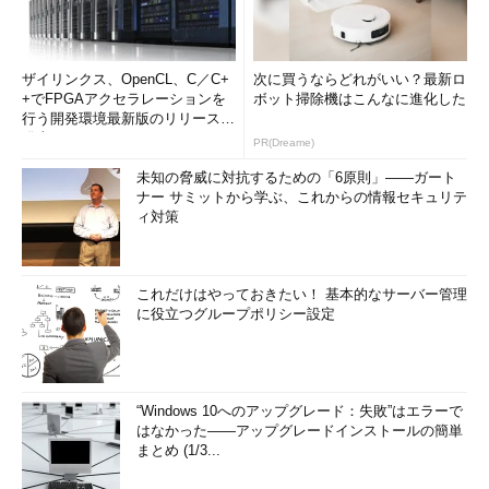
ザイリンクス、OpenCL、C／C+
次に買うならどれがいい？最新ロ
+でFPGAアクセラレーションを
ボット掃除機はこんなに進化した
行う開発環境最新版のリリースを
発表
PR(Dreame)
未知の脅威に対抗するための「6原則」――ガート
ナー サミットから学ぶ、これからの情報セキュリテ
ィ対策
これだけはやっておきたい！ 基本的なサーバー管理
に役立つグループポリシー設定
“Windows 10へのアップグレード：失敗”はエラーで
はなかった――アップグレードインストールの簡単
まとめ (1/3...