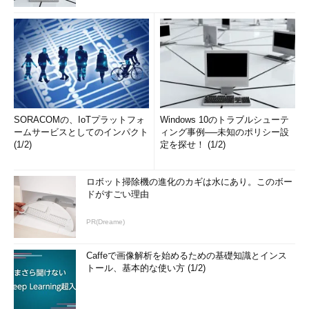
SORACOMの、IoTプラットフォ
Windows 10のトラブルシューテ
ームサービスとしてのインパクト
ィング事例──未知のポリシー設
(1/2)
定を探せ！ (1/2)
ロボット掃除機の進化のカギは水にあり。このボー
ドがすごい理由
PR(Dreame)
Caffeで画像解析を始めるための基礎知識とインス
トール、基本的な使い方 (1/2)