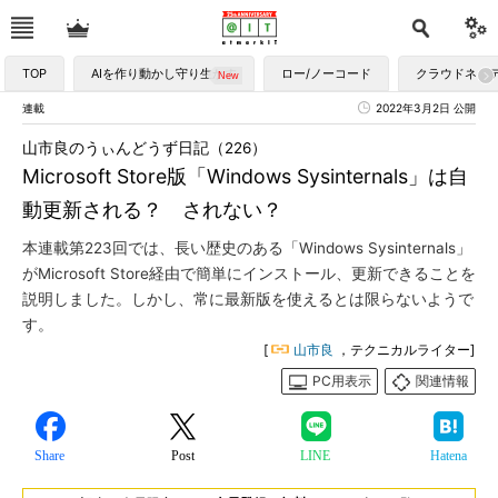
TOP
AIを作り動かし守り生かす
ロー/ノーコード
クラウドネイ
連載
2022年3月2日 公開
山市良のうぃんどうず日記（226）
Microsoft Store版「Windows Sysinternals」は自
動更新される？ されない？
本連載第223回では、長い歴史のある「Windows Sysinternals」
がMicrosoft Store経由で簡単にインストール、更新できることを
説明しました。しかし、常に最新版を使えるとは限らないようで
す。
[
山市良
，テクニカルライター]
PC用表示
関連情報
Share
Post
LINE
Hatena