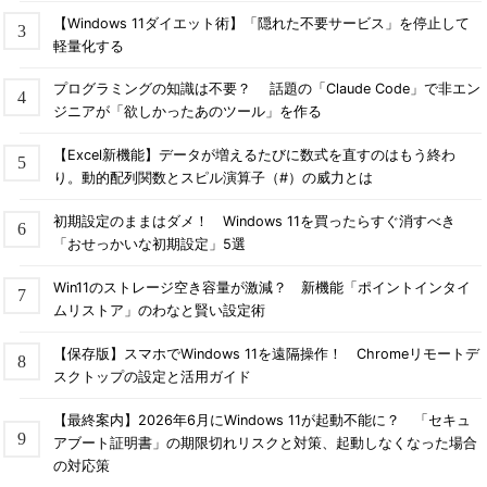
【Windows 11ダイエット術】「隠れた不要サービス」を停止して
軽量化する
プログラミングの知識は不要？ 話題の「Claude Code」で非エン
ジニアが「欲しかったあのツール」を作る
【Excel新機能】データが増えるたびに数式を直すのはもう終わ
り。動的配列関数とスピル演算子（#）の威力とは
初期設定のままはダメ！ Windows 11を買ったらすぐ消すべき
「おせっかいな初期設定」5選
Win11のストレージ空き容量が激減？ 新機能「ポイントインタイ
ムリストア」のわなと賢い設定術
【保存版】スマホでWindows 11を遠隔操作！ Chromeリモートデ
スクトップの設定と活用ガイド
【最終案内】2026年6月にWindows 11が起動不能に？ 「セキュ
アブート証明書」の期限切れリスクと対策、起動しなくなった場合
の対応策