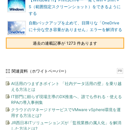
【Windows 11】PrintScrnキー一発でWin＋Shift＋
S（範囲指定スクリーンショット）をできるように
する
自動バックアップを止めて、目障りな「OneDrive
に十分な空き容量がありません」エラーを解消する
過去の連載記事が 1273 件あります
関連資料（ホワイトペーパー）
PR
AI活用のつまずきポイント 「社内データ活用の壁」を乗り越
える方法とは
IT部門に頼らず現場主導のDX推進へ、誰でも作れる・使える
RPAの導入事例集
クラウドのマネージドサービスでVMware vSphere環境を運
用する方法とは?
JR西日本ITソリューションズが「監視業務の属人化」を解消
した方法とは?