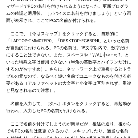
ィザードでPCの名前を付けられるようになった。更新プログラ
ムの確認と適用後、［デバイスに名前を付けましょう］という画
面が表示され、ここでPCの名前が付けられる。
ここで、［今はスキップ］をクリックすると、自動的に
「LAPTOP-TMM07FP0」「DESKTOP-EG6BPNI」といった名前
が自動的に付けられる。PCの名前は、15文字以内で、数字だけ
にすることはできない。また、スペースや「\"/\\[]:|<>+=;,?」と
いった特殊文字は使用できない（半角の英数字とハイフンだけに
するのがおすすめ）。さらに、ネットワーク上で重複するとトラ
ブルの元なので、なるべく短い名前でユニークなものを付ける必
要がある（アルファベットの大文字と小文字は区別されず、重複
と見なされるので注意）。
名前を入力して、［次へ］ボタンをクリックすると、再起動が
行われ、入力したPCの名前が付けられる。
ここで名前を付けてしまうのが簡単だが、後述の通り、後から
でもPCの名前は変更できるので、スキップしたり、適当な名前