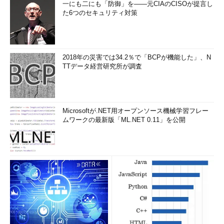
一にも二にも「防御」を――元CIAのCISOが提言し
た6つのセキュリティ対策
2018年の災害では34.2％で「BCPが機能した」、N
TTデータ経営研究所が調査
Microsoftが.NET用オープンソース機械学習フレー
ムワークの最新版「ML.NET 0.11」を公開