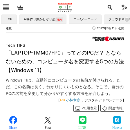
TOP
AIを作り動かし守り生かす
ロー/ノーコード
クラウドネイ
連載
2022年3月11日 公開
Tech TIPS
「LAPTOP-TMM07FP0」ってどのPCだ？ となら
ないための、コンピュータ名を変更する5つの方法
【Windows 11】
Windows 11は、自動的にコンピュータの名前が付けられる。た
だ、この名前は長く、分かりにくいものとなる。そこで、自分の
PCの名前を変更して分かりやすくする方法を紹介しよう。
[
小林章彦
，デジタルアドバンテージ]
PC用表示
関連情報
Share
Post
LINE
Hatena