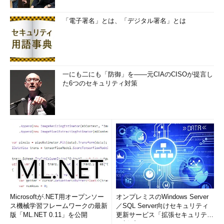
「電子署名」とは、「デジタル署名」とは
一にも二にも「防御」を――元CIAのCISOが提言し
た6つのセキュリティ対策
Microsoftが.NET用オープンソー
オンプレミスのWindows Server
ス機械学習フレームワークの最新
／SQL Server向けセキュリティ
版「ML.NET 0.11」を公開
更新サービス「拡張セキュリティ
更新プログ...