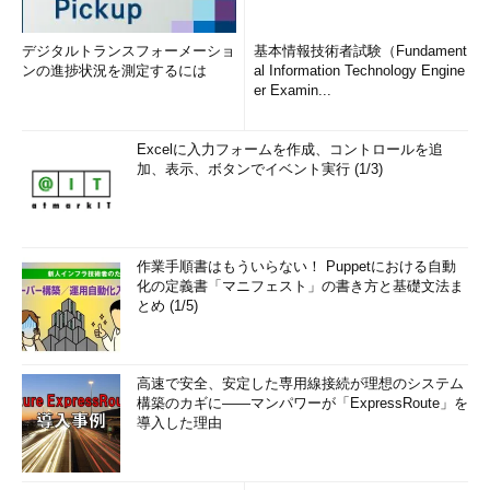
デジタルトランスフォーメーショ
基本情報技術者試験（Fundament
ンの進捗状況を測定するには
al Information Technology Engine
er Examin...
Excelに入力フォームを作成、コントロールを追
加、表示、ボタンでイベント実行 (1/3)
作業手順書はもういらない！ Puppetにおける自動
化の定義書「マニフェスト」の書き方と基礎文法ま
とめ (1/5)
高速で安全、安定した専用線接続が理想のシステム
構築のカギに――マンパワーが「ExpressRoute」を
導入した理由