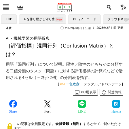
TOP
AIを作り動かし守り生かす
ロー/ノーコード
クラウドネイ
2026年2月11日 更新
連載
2022年8月8日 公開
AI・機械学習の用語辞典
［評価指標］混同行列（Confusion Matrix）と
は？
用語「混同行列」について説明。陽性／陰性のどちらかに分類す
る二値分類のタスク（問題）に対する評価指標の計算式などで活
用される4セル（＝2行×2列）の分割表を指す。
[
一色政彦
，デジタルアドバンテージ]
PC用表示
関連情報
Share
Post
LINE
Hatena
この記事は会員限定です。
会員登録（無料）
すると全てご覧いただけ
ます。