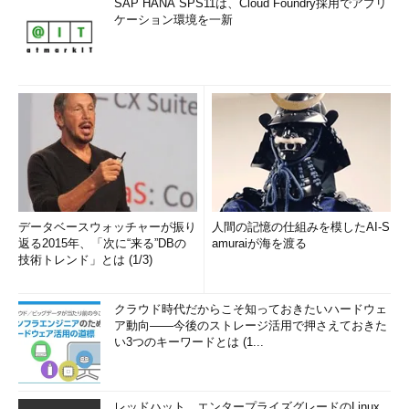
SAP HANA SPS11は、Cloud Foundry採用でアプリ
ケーション環境を一新
データベースウォッチャーが振り
人間の記憶の仕組みを模したAI-S
返る2015年、「次に“来る”DBの
amuraiが海を渡る
技術トレンド」とは (1/3)
クラウド時代だからこそ知っておきたいハードウェ
ア動向――今後のストレージ活用で押さえておきた
い3つのキーワードとは (1...
レッドハット、エンタープライズグレードのLinux