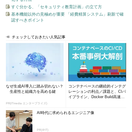
すぐ分かる、「セキュリティ教育計画」の立て方
基本機能以外の見極めが重要 「経費精算システム」刷新で確
認すべきポイント
チェックしておきたい人気記事
なぜ生成AI導入に踏み切れない？
コンテナベースの継続的インテグ
生産性と組織力を高める鍵
レーションの利点／課題と、CIパ
イプライン、Docker Build高速化
のコツ (1/2...
PR(ITmedia エンタープライズ)
AI時代に求められるエンジニア像
PR(＠IT)