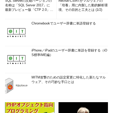
SQL Serverの次期バージョンの
Recruit-CSIRTがマルウェアの
名称は「SQL Server 2017」に
「培養」用に内製した動的解析環
最新プレビュー版「CTP 2.0」を
境、その目的と工夫とは (1/2)
公...
Chromebookでユーザー辞書に単語登録する
iPhone／iPadのユーザー辞書に単語を登録する（iO
S標準IME編）
MITM攻撃のための設定変更に特化した新たなマル
ウェア、その巧妙な手口とは