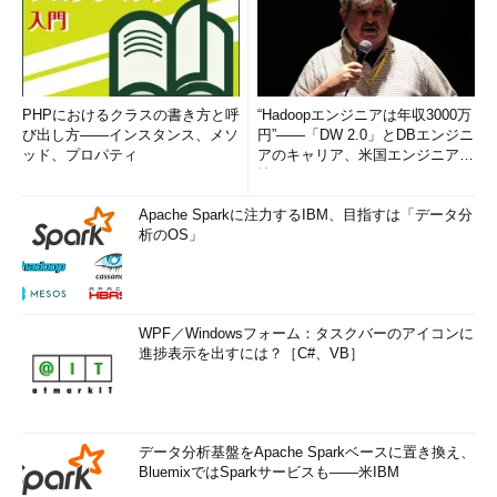
PHPにおけるクラスの書き方と呼
“Hadoopエンジニアは年収3000万
び出し方――インスタンス、メソ
円”――「DW 2.0」とDBエンジニ
ッド、プロパティ
アのキャリア、米国エンジニア事
情 (1/3...
Apache Sparkに注力するIBM、目指すは「データ分
析のOS」
WPF／Windowsフォーム：タスクバーのアイコンに
進捗表示を出すには？［C#、VB］
データ分析基盤をApache Sparkベースに置き換え、
BluemixではSparkサービスも――米IBM