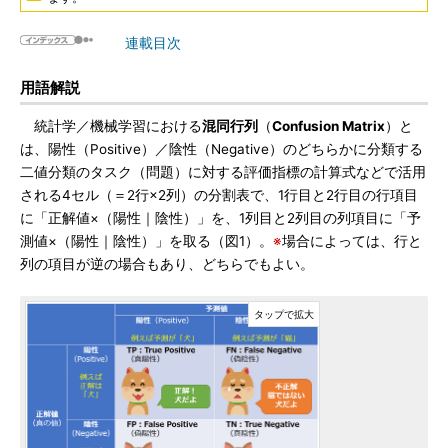
連載目次
用語解説
統計学／機械学習における
混同行列
（
Confusion Matrix
）と
は、陽性（Positive）／陰性（Negative）のどちらかに分類する
二値分類のタスク（問題）に対する評価指標の計算式などで活用
される4セル（＝2行×2列）の分割表で、1行目と2行目の行項目
に「正解値×（陽性｜陰性）」を、1列目と2列目の列項目に「予
測値×（陽性｜陰性）」を取る（図1）。
※
場合によっては、行と
列の項目が逆の場合もあり、どちらでもよい。