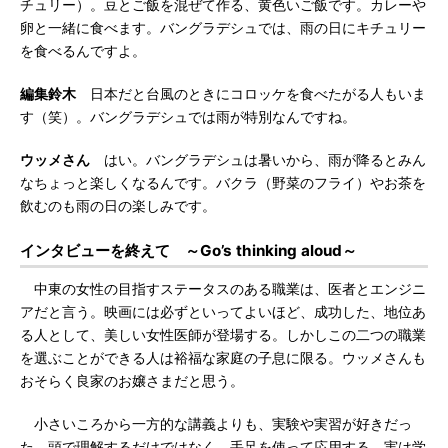
チュリー）。豆とご飯を混ぜて作る、黄色いご飯です。カレーや
卵と一緒に食べます。バングラデシュでは、雨の日にキチュリー
を食べるんですよ。
編集鈴木
日本だと台風のときにコロッケを食べたがる人もいま
す（笑）。バングラデシュでは雨が特別なんですね。
ウッメさん
はい。バングラデシュは暑いから、雨が降るとみん
なちょっと楽しくなるんです。バクラ（野菜のフライ）やお茶を
飲むのも雨の日の楽しみです。
インタビューを終えて ～Go’s thinking aloud～
中東の女性の目指すステータスのある職業は、医者とエンジニ
アだと言う。映画には必ずといってよいほど、成功した、地位あ
る人として、美しい女性医師が登場する。しかしこの二つの職業
を選ぶことができる人は裕福な家庭の子息に限る。ウッメさんも
おそらく良家のお嬢さまだと思う。
小さいころから一方的な講義よりも、実験や実習が好きだっ
た。頭で理解するだけではなく、手足を使って応用する。実は学