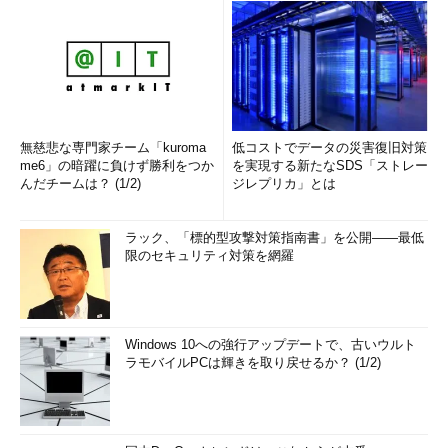
無慈悲な専門家チーム「kuroma
低コストでデータの災害復旧対策
me6」の暗躍に負けず勝利をつか
を実現する新たなSDS「ストレー
んだチームは？ (1/2)
ジレプリカ」とは
ラック、「標的型攻撃対策指南書」を公開――最低
限のセキュリティ対策を網羅
Windows 10への強行アップデートで、古いウルト
ラモバイルPCは輝きを取り戻せるか？ (1/2)