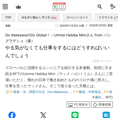
TOP
AIを作り動かし守り生かす
ロー/ノーコード
クラウドネイ
2025年2月5日 更新
連載
2022年11月2日 公開
Go AbekawaのGo Global！～Umme Habiba Mimさん from バン
グラデシュ（後）
やる気がなくても仕事をするにはどうすればいい
んでしょう
（2/2 ページ）
グローバルに活躍するエンジニアを紹介する本連載。前回に引き
続きBFTのUmme Habiba Mim（ウッメ ハビバ ミム）さんにご登
場いただく。憧れの日本で働き始めたもののコロナ禍に突入し、
仕事を失ったウッメさん。そこで巡り会った天職とは。
[
取材・文：阿部川久広（Go Abekawa）
,
構成：中村篤志
,
鈴
木麻紀
，＠IT]
PC用表示
関連情報