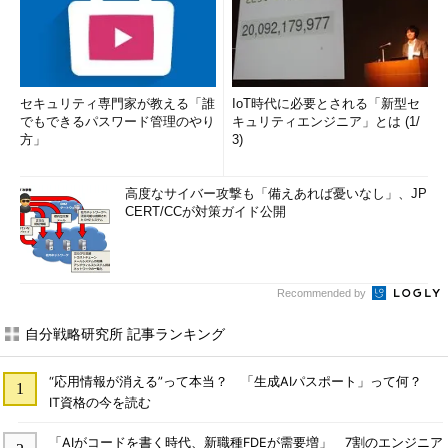
セキュリティ専門家が教える「誰
IoT時代に必要とされる「新型セ
でもできるパスワード管理のやり
キュリティエンジニア」とは (1/
方」
3)
高度なサイバー攻撃も「備えあれば憂いなし」、JP
CERT/CCが対策ガイド公開
Recommended by
自分戦略研究所 記事ランキング
“応用情報が消える”って本当？ 「生成AIパスポート」って何？
IT資格の今を読む
「AIがコードを書く時代、新職種FDEが需要増」 7割のエンジニア