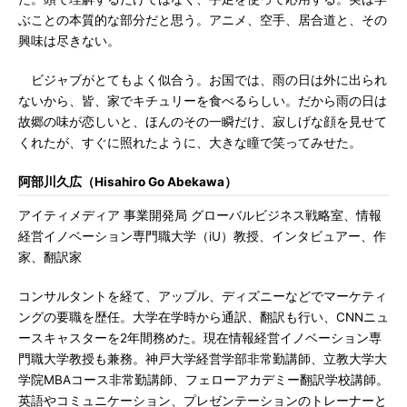
ぶことの本質的な部分だと思う。アニメ、空手、居合道と、その
興味は尽きない。
ビジャブがとてもよく似合う。お国では、雨の日は外に出られ
ないから、皆、家でキチュリーを食べるらしい。だから雨の日は
故郷の味が恋しいと、ほんのその一瞬だけ、寂しげな顔を見せて
くれたが、すぐに照れたように、大きな瞳で笑ってみせた。
阿部川久広（Hisahiro Go Abekawa）
アイティメディア 事業開発局 グローバルビジネス戦略室、情報
経営イノベーション専門職大学（iU）教授、インタビュアー、作
家、翻訳家
コンサルタントを経て、アップル、ディズニーなどでマーケティ
ングの要職を歴任。大学在学時から通訳、翻訳も行い、CNNニュ
ースキャスターを2年間務めた。現在情報経営イノベーション専
門職大学教授も兼務。神戸大学経営学部非常勤講師、立教大学大
学院MBAコース非常勤講師、フェローアカデミー翻訳学校講師。
英語やコミュニケーション、プレゼンテーションのトレーナーと