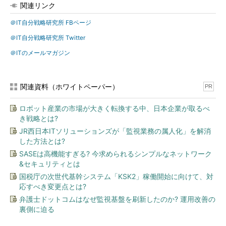
関連リンク
＠IT自分戦略研究所 FBページ
＠IT自分戦略研究所 Twitter
＠ITのメールマガジン
関連資料（ホワイトペーパー）
PR
ロボット産業の市場が大きく転換する中、日本企業が取るべ
き戦略とは?
JR西日本ITソリューションズが「監視業務の属人化」を解消
した方法とは?
SASEは高機能すぎる? 今求められるシンプルなネットワーク
&セキュリティとは
国税庁の次世代基幹システム「KSK2」稼働開始に向けて、対
応すべき変更点とは?
弁護士ドットコムはなぜ監視基盤を刷新したのか? 運用改善の
裏側に迫る