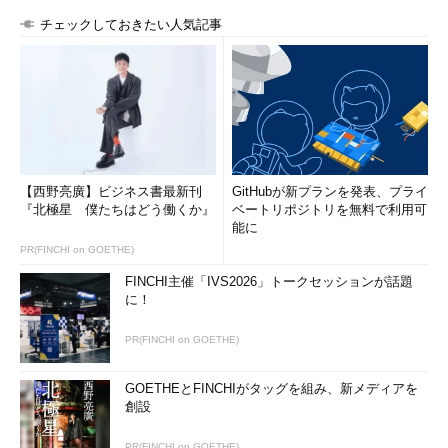
チェックしておきたい人気記事
【西野亮廣】ビジネス書最新刊
GitHubが新プランを発表、プライ
『北極星 僕たちはどう働くか』
ベートリポジトリを無料で利用可
能に
PR(FINCHI on GOETHE)
FINCHI主催「IVS2026」トークセッションが話題
に！
PR(FINCHI on GOETHE)
GOETHEとFINCHIがタッグを組み、新メディアを
創設
PR(FINCHI on GOETHE)