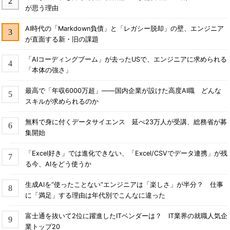
が思う理由
AI時代の「Markdown負債」と「レガシー脱却」の壁、エンジニア
が直面する新・旧の課題
「AIコーディングブーム」が去ったUSで、エンジニアに求められる
「本体の強さ」
最高で「年収6000万超」――国内企業が設けた高度AI職 どんな
スキルが求められるのか
無料で身に付くデータサイエンス 延べ23万人が受講、総務省が募
集開始
「Excel好き」では進化できない、「Excel/CSVでデータ連携」が残
る今、AIをどう使うか
生成AIを“使ったことない”エンジニアは「楽しさ」が半分？ 仕事
に「満足」する理由は年代別でこんなに違った
富士通を抜いて2位に躍進したITベンダーは？ IT業界の就職人気企
業トップ20