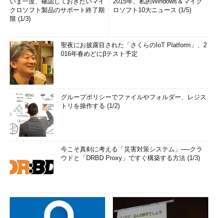
いま一度、確認しておきたいマイ
2015年、私的Windows＆マイク
クロソフト製品のサポート終了期
ロソフト10大ニュース (1/5)
限 (1/3)
聖夜にお披露目された「さくらのIoT Platform」、2
016年春めどにβテスト予定
グループポリシーでファイルやフォルダー、レジス
トリを操作する (1/2)
今こそ真剣に考える「災害対策システム」──クラ
ウドと「DRBD Proxy」ですぐ構築する方法 (1/3)