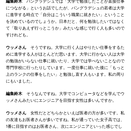
編集鈴木
バングラデシュでは「大学で勉強したことが直接仕事
につながる」というお話でしたが、バングラデシュの若者は大学
に進学する時点で「自分はこういう職業に就きたい」ということ
を決めているのでしょうか。日本だと、何を勉強したいではなく
て「取りあえず行っとこうか」みたいな感じで行く人も多いので
すけれども。
ウッメさん
そうですね。大学に行く人はやりたい仕事をするた
めに進学する人がほとんどだ思います。大学に行かない人は大学
の勉強がいらない仕事に就いたり、大学では学べないことなので
専門学校に行ったりしています。一度仕事に就いた後に「もっと
上のランクの仕事をしたい」と勉強し直す人もいます。私の周り
にもいました。
編集鈴木
そうなんですね。大学でコンピュータなどを学んでウ
ッメさんみたいにエンジニアを目指す女性は多いんですか。
ウッメさん
女性だとどちらかといえば医者の方が多いです。私
の友達もお医者さんが多いですね。私が通っていた女子高では、
1番に目指すのはお医者さん、次にエンジニアといった感じでし