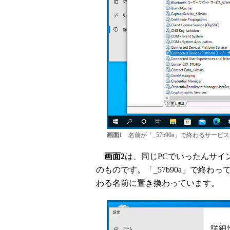
画面1
名前が「_57b90a」で終わるサービ
画面2
は、同じPCでいったんサイ
のものです。「_57b90a」で終わっ
わる名前に置き換わっています。