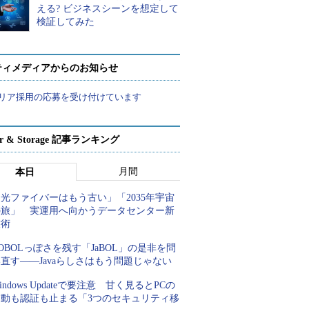
える? ビジネスシーンを想定して
検証してみた
ティメディアからのお知らせ
リア採用の応募を受け付けています
ver & Storage 記事ランキング
月間
本日
光ファイバーはもう古い」「2035年宇宙
の旅」 実運用へ向かうデータセンター新
技術
OBOLっぽさを残す「JaBOL」の是非を問
直す――Javaらしさはもう問題じゃない
indows Updateで要注意 甘く見るとPCの
起動も認証も止まる「3つのセキュリティ移