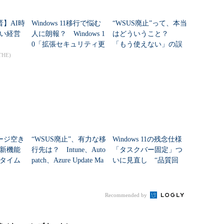
晋】AI時
Windows 11移行で悩む
“WSUS廃止”って、本当
い経営
人に朗報？ Windows 1
はどういうこと？
0「拡張セキュリティ更
「もう使えない」の誤
新（ESU）」が期間延
解を正す
THE)
長へ
レージ空き
“WSUS廃止”、有力な移
Windows 11の残念仕様
新機能
行先は？ Intune、Auto
「タスクバー固定」つ
タイム
patch、Azure Update Ma
いに見直し “品質回
なと賢
nagerの違いを整...
帰”は本当か？
Recommended by