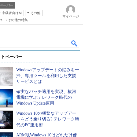
ペーパー
・中級者向けAI
その他
マイページ
ws
その他の特集
イトペーパー
Windowsアップデートの悩みを一
掃、専用ツールを利用した支援
サービスとは
確実なパッチ適用を実現、横河
k
電機に学ぶテレワーク時代の
Windows Update運用
Windows 10の頻繁なアップデー
トをどう乗り切る? テレワーク時
代のPC運用術
ARM版Windows 10はどれだけ使