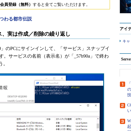
会員登録（無料）
すると全てご覧いただけます。
にまつわる都市伝説
アイ
ビス、実は作成／削除の繰り返し
キャ
s 10」のPCにサインインして、「サービス」スナップイ
ころです。サービスの名前（表示名）が「_57b90a」で終わ
Ser
う。
「
C
い
W