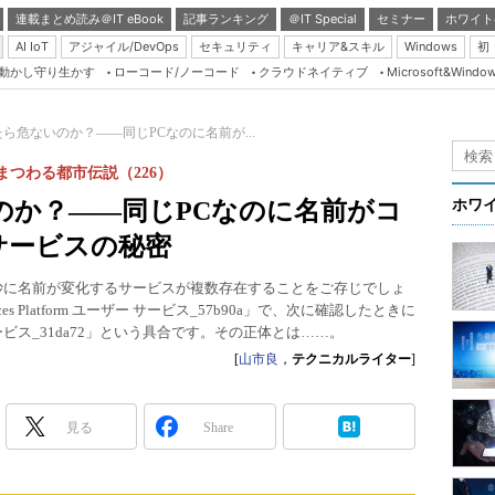
連載まとめ読み＠IT eBook
記事ランキング
＠IT Special
セミナー
ホワイト
AI IoT
アジャイル/DevOps
セキュリティ
キャリア&スキル
Windows
初
り動かし守り生かす
ローコード/ノーコード
クラウドネイティブ
Microsoft&Windo
Server & Storage
HTML5 + UX
ら危ないのか？――同じPCなのに名前が...
Smart & Social
にまつわる都市伝説（226）
Coding Edge
のか？――同じPCなのに名前がコ
ホワ
Java Agile
sサービスの秘密
Database Expert
頻繁かつ微妙に名前が変化するサービスが複数存在することをご存じでしょ
Linux ＆ OSS
ces Platform ユーザー サービス_57b90a」で、次に確認したときに
 ユーザー サービス_31da72」という具合です。その正体とは……。
Master of IP Networ
[
山市良
，
テクニカルライター
]
Security & Trust
Test & Tools
見る
Share
Insider.NET
ブログ