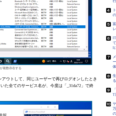
I
て
メ
ー
スが複数存在する
ンアウトして、同じユーザーで再びログオンしたとき
ていた全てのサービス名が、今度は「_31da72」で終
「
ヤ
万
の