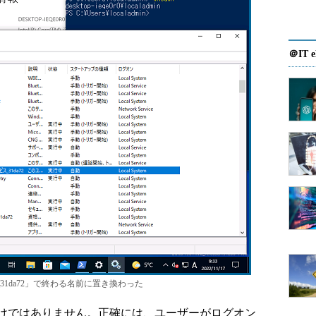
＠IT e
1da72」で終わる名前に置き換わった
けではありません。正確には、ユーザーがログオン