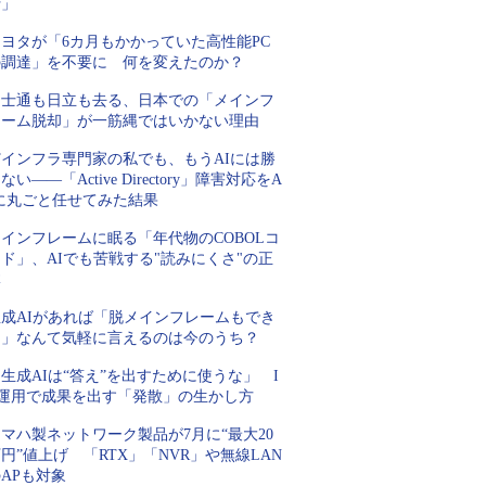
行」
トヨタが「6カ月もかかっていた高性能PC
の調達」を不要に 何を変えたのか？
富士通も日立も去る、日本での「メインフ
レーム脱却」が一筋縄ではいかない理由
Tインフラ専門家の私でも、もうAIには勝
ない――「Active Directory」障害対応をA
Iに丸ごと任せてみた結果
インフレームに眠る「年代物のCOBOLコ
ド」、AIでも苦戦する"読みにくさ"の正
体
生成AIがあれば「脱メインフレームもでき
る」なんて気軽に言えるのは今のうち？
生成AIは“答え”を出すために使うな」 I
T運用で成果を出す「発散」の生かし方
マハ製ネットワーク製品が7月に“最大20
円”値上げ 「RTX」「NVR」や無線LAN
APも対象