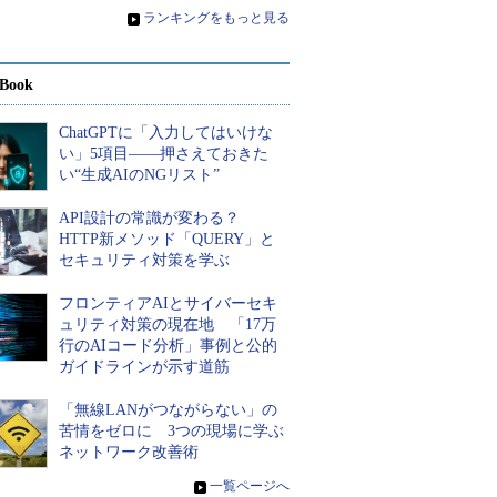
»
ランキングをもっと見る
Book
ChatGPTに「入力してはいけな
い」5項目――押さえておきた
い“生成AIのNGリスト”
API設計の常識が変わる？
HTTP新メソッド「QUERY」と
セキュリティ対策を学ぶ
フロンティアAIとサイバーセキ
ュリティ対策の現在地 「17万
行のAIコード分析」事例と公的
ガイドラインが示す道筋
「無線LANがつながらない」の
苦情をゼロに 3つの現場に学ぶ
ネットワーク改善術
»
一覧ページへ