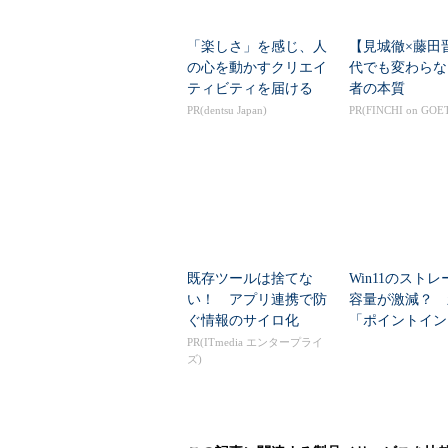
「楽しさ」を感じ、人
【見城徹×藤田
の心を動かすクリエイ
代でも変わらな
ティビティを届ける
者の本質
PR(dentsu Japan)
PR(FINCHI on GOE
既存ツールは捨てな
Win11のスト
い！ アプリ連携で防
容量が激減？ 
ぐ情報のサイロ化
「ポイントイン
リストア」のわ
PR(ITmedia エンタープライ
ズ)
い設定術