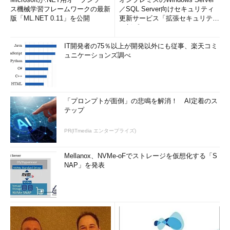
ス機械学習フレームワークの最新
／SQL Server向けセキュリティ
版「ML.NET 0.11」を公開
更新サービス「拡張セキュリティ
更新プログ...
IT開発者の75％以上が開発以外にも従事、楽天コミ
ュニケーションズ調べ
「プロンプトが面倒」の悲鳴を解消！ AI定着のス
テップ
PR(ITmedia エンタープライズ)
Mellanox、NVMe-oFでストレージを仮想化する「S
NAP」を発表