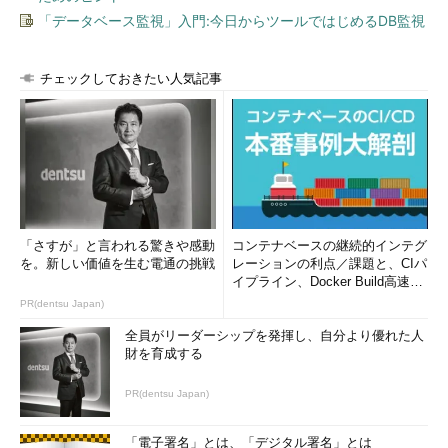
「データベース監視」入門:今日からツールではじめるDB監視
チェックしておきたい人気記事
「さすが」と言われる驚きや感動
コンテナベースの継続的インテグ
を。新しい価値を生む電通の挑戦
レーションの利点／課題と、CIパ
イプライン、Docker Build高速化
のコツ (1/2...
PR(dentsu Japan)
全員がリーダーシップを発揮し、自分より優れた人
財を育成する
PR(dentsu Japan)
「電子署名」とは、「デジタル署名」とは