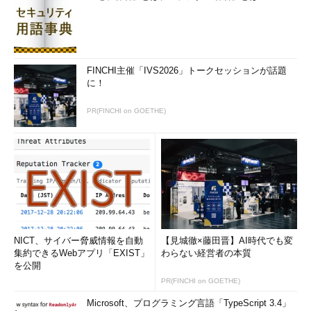
FINCHI主催「IVS2026」トークセッションが話題
に！
PR(FINCHI on GOETHE)
NICT、サイバー脅威情報を自動
【見城徹×藤田晋】AI時代でも変
集約できるWebアプリ「EXIST」
わらない経営者の本質
を公開
PR(FINCHI on GOETHE)
Microsoft、プログラミング言語「TypeScript 3.4」