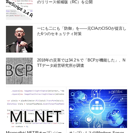
のリリース候補版（RC）を公開
一にも二にも「防御」を――元CIAのCISOが提言し
た6つのセキュリティ対策
2018年の災害では34.2％で「BCPが機能した」、N
TTデータ経営研究所が調査
Microsoftが.NET用オープンソー
オンプレミスのWindows Server