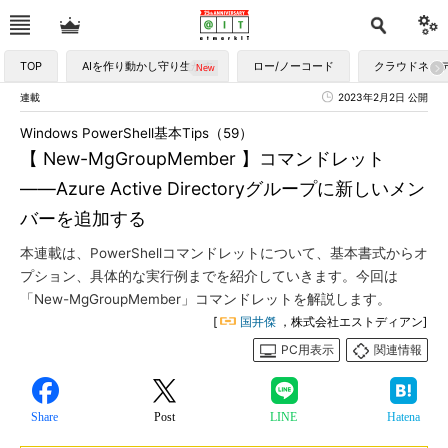
TOP
AIを作り動かし守り生かす
ロー/ノーコード
クラウドネイ
連載
2023年2月2日 公開
Windows PowerShell基本Tips（59）
【 New-MgGroupMember 】コマンドレット
――Azure Active Directoryグループに新しいメン
バーを追加する
本連載は、PowerShellコマンドレットについて、基本書式からオ
プション、具体的な実行例までを紹介していきます。今回は
「New-MgGroupMember」コマンドレットを解説します。
[
国井傑
，株式会社エストディアン]
PC用表示
関連情報
Share
Post
LINE
Hatena