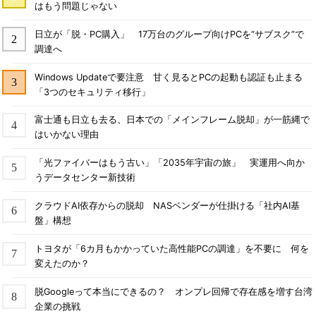
はもう問題じゃない
日立が「脱・PC購入」 17万台のグループ向けPCを“サブスク”で
調達へ
Windows Updateで要注意 甘く見るとPCの起動も認証も止まる
「3つのセキュリティ移行」
富士通も日立も去る、日本での「メインフレーム脱却」が一筋縄で
はいかない理由
「光ファイバーはもう古い」「2035年宇宙の旅」 実運用へ向か
うデータセンター新技術
クラウドAI依存からの脱却 NASベンダーが仕掛ける「社内AI基
盤」構想
トヨタが「6カ月もかかっていた高性能PCの調達」を不要に 何を
変えたのか？
脱Googleって本当にできるの？ オンプレ回帰で存在感を増す台湾
企業の挑戦