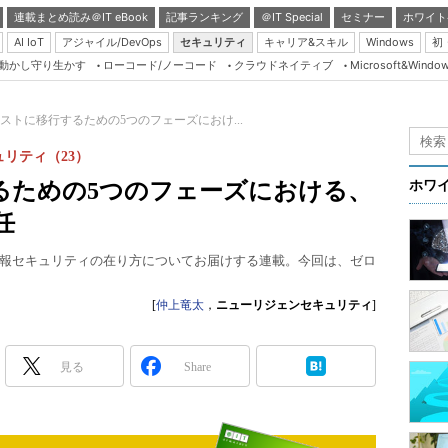
連載まとめ読み＠IT eBook
記事ランキング
＠IT Special
セミナー
ホワイト
AI IoT
アジャイル/DevOps
セキュリティ
キャリア&スキル
Windows
初
り動かし守り生かす
ローコード/ノーコード
クラウドネイティブ
Microsoft&Windo
Server & Storage
HTML5 + UX
ストに移行するための5つのフェーズにおけ...
Smart & Social
リティ（23）
Coding Edge
るための5つのフェーズにおける、
ホワ
Java Agile
任
Database Expert
報セキュリティの在り方についてお届けする連載。今回は、ゼロ
Linux ＆ OSS
Master of IP Networ
[
仲上竜太
，
ニューリジェンセキュリティ
]
Security & Trust
見る
Share
Test & Tools
Insider.NET
ブログ