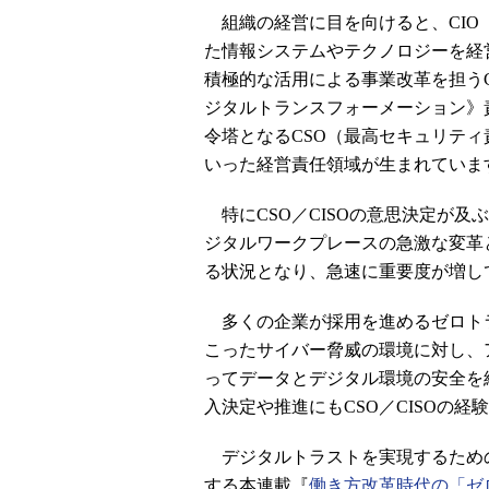
組織の経営に目を向けると、CIO
た情報システムやテクノロジーを経
積極的な活用による事業改革を担うC
ジタルトランスフォーメーション》
令塔となるCSO（最高セキュリティ
いった経営責任領域が生まれていま
特にCSO／CISOの意思決定が及
ジタルワークプレースの急激な変革
る状況となり、急速に重要度が増し
多くの企業が採用を進めるゼロト
こったサイバー脅威の環境に対し、
ってデータとデジタル環境の安全を
入決定や推進にもCSO／CISOの
デジタルトラストを実現するため
する本連載『
働き方改革時代の「ゼ