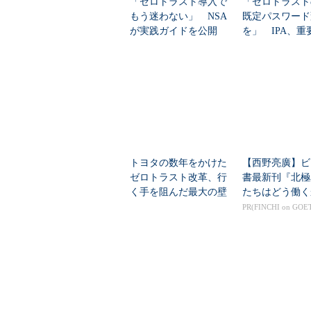
「ゼロトラスト導入で
「ゼロトラスト
もう迷わない」 NSA
既定パスワード
が実践ガイドを公開
を」 IPA、重
ラを守る「最低
キュリティ」を
トヨタの数年をかけた
【西野亮廣】ビ
ゼロトラスト改革、行
書最新刊『北極
く手を阻んだ最大の壁
たちはどう働く
とは？
PR(FINCHI on GOE