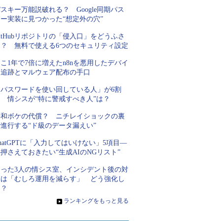
スキー万能説破れる？ Google同期パス
キー実装に見つかった“想定外の穴”
itHubリポジトリの「侵入口」をどうふさ
ぐ？ 無料で使える6つのセキュリティ設定
こ1年で7倍に増えたn8nを悪用したデバイ
ス追跡とマルウェア配布の手口
「パスワードを使い回している人」が6割
超 情シスが“特に警戒すべき人”は？
平和ボケの代償？ ニチレイショックの裏
進行する“ド級のデータ漏えい”
hatGPTに「入力してはいけない」5項目―
押さえておきたい“生成AIのNGリスト”
たった3人の情シス室、インシデント後の対
策は「むしろ運用を減らす」 どう強化し
た？
»
ランキングをもっと見る