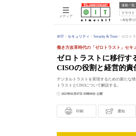
連載一覧
クラウド
メディア
AIを作
＠IT
セキュリティ
Security & Trust
ゼロトラ
働き方改革時代の「ゼロトラスト」セキュ
ゼロトラストに移行す
CISOの役割と経営的責
デジタルトラストを実現するための新たな情
トラストとCISOについて解説する。
2023年02月07日 05時00分 公開
印刷
通知