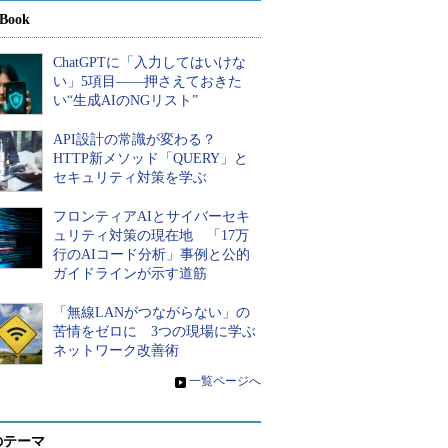
Book
ChatGPTに「入力してはいけな
い」5項目――押さえておきた
い“生成AIのNGリスト”
API設計の常識が変わる？
HTTP新メソッド「QUERY」と
セキュリティ対策を学ぶ
フロンティアAIとサイバーセキ
ュリティ対策の現在地 「17万
行のAIコード分析」事例と公的
ガイドラインが示す道筋
「無線LANがつながらない」の
苦情をゼロに 3つの現場に学ぶ
ネットワーク改善術
»
一覧ページへ
のテーマ