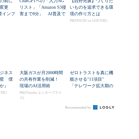
の前に
ChatGPTへの「入力NG
【西野亮廣】つくりた
変更
リスト」「Amazon S3侵
いものを追求できる環
要インフ
害まで8分」 AI普及で
境の作り方とは
限のセ
セキュリティの“前
PR(FINCHI on GOETHE)
刷新
提”が崩壊
ジネス
大阪ガスが月2000時間
ゼロトラストを真に機
星 僕
の共有作業を削減！
能させる“11項目”
か』
現場のAI活用術
「テレワーク拡大期の
ネットワーク移行」は
THE)
PR(ITmedia エンタープライ
ズ)
何が不十分だった？
Recommended by