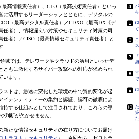
（最高情報責任者）、CTO（最高技術責任者）といっ
パ
営に活用するリーダーシップとともに、デジタルの
DO（最高デジタル責任者）／CDXO（最高DX《デ
G
責任者）、情報漏えい対策やセキュリティ対策の司
責任者）／CISO（最高情報セキュリティ責任者）と
こ
す。
ぶ領域では、テレワークやクラウドの活用といったデ
とともに激化するサイバー攻撃への対応が求められ
ています。
で
C
ラストは、急速に変化した環境の中で質的変化が起
―
アイデンティティーの集約と認証、認可の徹底によ
維持する仕組みとして注目されており、これらの導
経験や判断が欠かせません。
の新たな情報セキュリティの在り方についてお届け
ロトラスト」セキュリティ
』。今回から、ゼロトラ