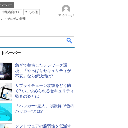
ペーパー
・中級者向けAI
その他
マイページ
ws
その他の特集
イトペーパー
急ぎで整備したテレワーク環
境、「やっぱりセキュリティが
不安」なら解決策は?
サプライチェーン攻撃をどう防
k
ぐ? いま求められるセキュリティ
監査の姿とは
「ハッカー=悪人」は誤解 “6色の
ハッカー”とは?
ソフトウェアの脆弱性を低減す