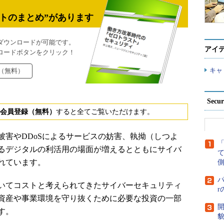
トのまとめ”があります
ダウンロードが可能です。
アイ
ロードボタンをクリック！
キャ
（無料）
Secu
会員登録（無料）
すると全てご覧いただけます。
害やDDoSによるサービスの妨害、執拗（しつよ
るデジタルの利活用の場面が増えるとともにサイバ
れています。
側
パ
いてコストと考えられてきたサイバーセキュリティ
資産や事業環境を守り抜くために必要な投資の一部
開
す。
貌