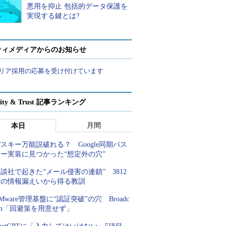
悪用を抑止 包括的データ保護を
実現する鍵とは?
ティメディアからのお知らせ
リア採用の応募を受け付けています
rity & Trust 記事ランキング
月間
本日
スキー万能説破れる？ Google同期パス
キー実装に見つかった“想定外の穴”
談社で起きた“メール侵害の連鎖” 3812
件の情報漏えいから得る教訓
Mware管理基盤に“認証突破”の穴 Broadc
om「回避策を用意せず」