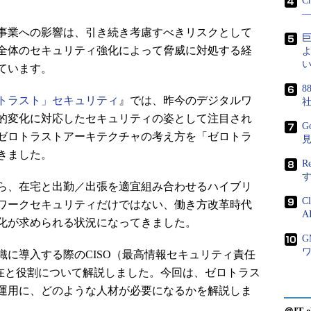
C
―
事業への影響は、引き続き考慮すべきリスクとして
全体のセキュリティ強化によって脅威に対処する経
よ
い
ています。
8
トラスト」セキュリティ
』では、昨今のデジタルワ
的変化に対応したセキュリティの姿として注目され
G
ゼロトラストアーキテクチャの考え方を「ゼロトラ
きました。
R
ら、在宅と出勤／出張を適宜組み合わせるハイブリ
C
ワークセキュリティだけではない、働き方改革時代
A
化が求められる状況になってきました。
織に導入する際のCISO（最高情報セキュリティ責任
存在と役割について解説しました。今回は、ゼロトラス
運用に、どのような人材が必要になるかを解説しま