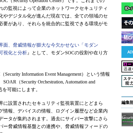
curity Operation Center）です。これまでの
ぞれの監視によって企業のネットワークセキュリティ
化やデジタル化が進んだ現在では、全ての領域のセ
必要があり、それらを統合的に監視できる環境がモ
界面、脅威情報が膨大な今欠かせない「モダン
可視化と分析
』として、モダンSOCの役割や在り方
ty Information Event Management）という情報
rity Orchestration, Automation and
対処を可能にします。
編集
界に設置されたセキュリティ監視装置にとどまら
ログ情報、デバイスの情報、ログイン履歴など企業内
データが集約されます。過去にサイバー攻撃にさら
バー脅威情報基盤との連携や、脅威情報フィードの