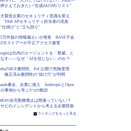
hatGPTに「入力してはいけない」5項目―
押さえておきたい“生成AIのNGリスト”
巨大製造企業のセキュリティ意識を変え
 YKK APセキュリティ担当者の泥臭
“仕掛け”と“立ち回り”
85万件超の情報漏えいが発覚 BASE子会
社のEストアーが不正アクセス被害
oogleは社内のエージェントを「脅威」と
見なす――なぜ「AIを信じない」のか？
edisのRCE脆弱性、PoC公開で危険度増
す 修正済み脆弱性の“抜け穴”が判明
laude暴走、企業に侵入 AnthropicとOpen
Iの事例から学ぶ3つの教訓
GMOの在宅勤務廃止は間違っていない？
ワサビのインシデントから考える企業防衛
»
ランキングをもっと見る