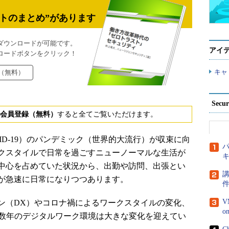
トのまとめ”があります
ダウンロードが可能です。
アイ
ロードボタンをクリック！
キャ
（無料）
Secu
会員登録（無料）
すると全てご覧いただけます。
D-19）のパンデミック（世界的大流行）が収束に向
パ
クスタイルで日常を過ごすニューノーマルな生活が
中心を占めていた状況から、出勤や訪問、出張とい
講
が急速に日常になりつつあります。
V
（DX）やコロナ禍によるワークスタイルの変化、
こ数年のデジタルワーク環境は大きな変化を迎えてい