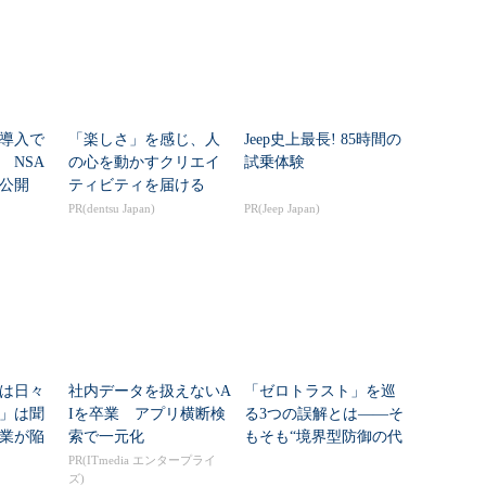
導入で
「楽しさ」を感じ、人
Jeep史上最長! 85時間の
 NSA
の心を動かすクリエイ
試乗体験
公開
ティビティを届ける
PR(dentsu Japan)
PR(Jeep Japan)
は日々
社内データを扱えないA
「ゼロトラスト」を巡
」は聞
Iを卒業 アプリ横断検
る3つの誤解とは――そ
業が陥
索で一元化
もそも“境界型防御の代
な」
替”ではない？
PR(ITmedia エンタープライ
ズ)