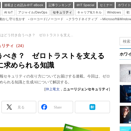
連載まとめ読み＠IT eBook
記事ランキング
＠IT Special
セミナー
ホワイト
AI IoT
アジャイル/DevOps
セキュリティ
キャリア&スキル
Windows
初
り動かし守り生かす
ローコード/ノーコード
クラウドネイティブ
Microsoft&Windo
Server & Storage
HTML5 + UX
とはどう付き合うべき？ ゼロトラストを支え...
Smart & Social
リティ（24）
Coding Edge
合うべき？ ゼロトラストを支える
ホワ
Java Agile
に求められる知識
Database Expert
報セキュリティの在り方についてお届けする連載。今回は、ゼロ
Linux ＆ OSS
められる知識と生成AIについて解説する。
Master of IP Networ
[
仲上竜太
，
ニューリジェンセキュリティ
]
Security & Trust
見る
Share
Test & Tools
Insider.NET
ブログ