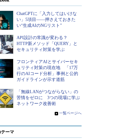
Book
ChatGPTに「入力してはいけな
い」5項目――押さえておきた
い“生成AIのNGリスト”
API設計の常識が変わる？
HTTP新メソッド「QUERY」と
セキュリティ対策を学ぶ
フロンティアAIとサイバーセキ
ュリティ対策の現在地 「17万
行のAIコード分析」事例と公的
ガイドラインが示す道筋
「無線LANがつながらない」の
苦情をゼロに 3つの現場に学ぶ
ネットワーク改善術
»
一覧ページへ
のテーマ