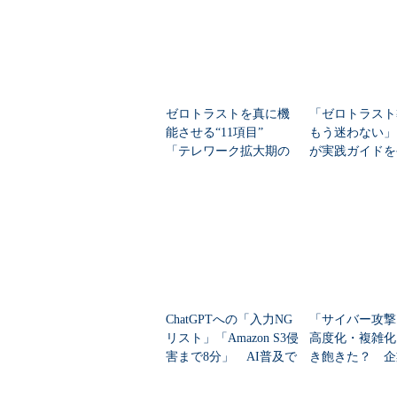
ゼロトラストを真に機
「ゼロトラスト
能させる“11項目”
もう迷わない」
「テレワーク拡大期の
が実践ガイドを
ネットワーク移行」は
何が不十分だった？
ChatGPTへの「入力NG
「サイバー攻撃
リスト」「Amazon S3侵
高度化・複雑化
害まで8分」 AI普及で
き飽きた？ 企
セキュリティの“前
る「複雑化のわ
提”が崩壊