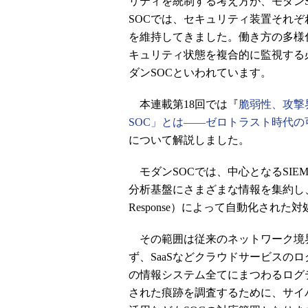
リティを統制する考え方が、モダンSOC（Se
SOCでは、セキュリティ装置それ
を維持してきました。働き方の多様
キュリティ状態を複合的に監視する
ダンSOCといわれています。
本連載第18回では『
脆弱性、攻撃
SOC」とは――ゼロトラスト時代の
について解説しました。
モダンSOCでは、中心となるSIEM（Securi
分析基盤にさまざまな情報を集約し、SOAR（Secu
Response）によって自動化された
その範囲は従来のネットワーク境
ず、SaaSなどクラウドサービスの
の情報システム全てにまつわるログ
された痕跡を調査するために、サイ