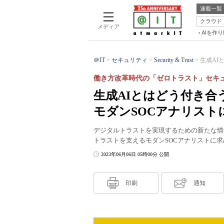
連載一覧
クラウド
メディア
AIを作
＠IT
セキュリティ
Security & Trust
生成AI
働き方改革時代の「ゼロトラスト」セキュ
生成AIとはどう付き
モダンSOCアナリスト
デジタルトラストを実現するための新たな情
トラストを支えるモダンSOCアナリストに求
2023年06月06日 05時00分 公開
印刷
通知