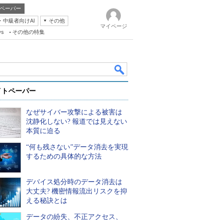
ペーパー
・中級者向けAI
その他
マイページ
ws
その他の特集
イトペーパー
なぜサイバー攻撃による被害は
沈静化しない? 報道では見えない
本質に迫る
“何も残さない”データ消去を実現
k
するための具体的な方法
デバイス処分時のデータ消去は
大丈夫? 機密情報流出リスクを抑
える秘訣とは
データの紛失、不正アクセス、