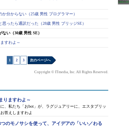
か分からない（25歳 男性 プログラマー）
思ったら通訳だった（28歳 男性 ブリッジSE）
ない（30歳 男性 SE）
りますわよ～
1
|
2
|
3
次のページへ
Copyright © ITmedia, Inc. All Rights Reserved.
まりますわよ～
に、私たち「おbot」が、ラグジュアリーに、エスタブリッ
にお答えしますわよ
3つのモノサシを使って、アイデアの「いい／わる