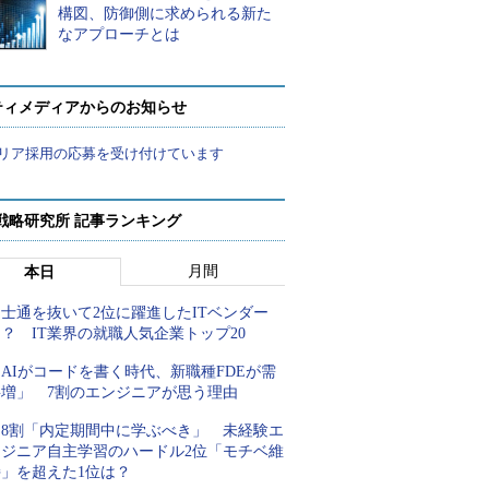
構図、防御側に求められる新た
なアプローチとは
ティメディアからのお知らせ
リア採用の応募を受け付けています
戦略研究所 記事ランキング
月間
本日
士通を抜いて2位に躍進したITベンダー
？ IT業界の就職人気企業トップ20
AIがコードを書く時代、新職種FDEが需
要増」 7割のエンジニアが思う理由
約8割「内定期間中に学ぶべき」 未経験エ
ンジニア自主学習のハードル2位「モチベ維
持」を超えた1位は？