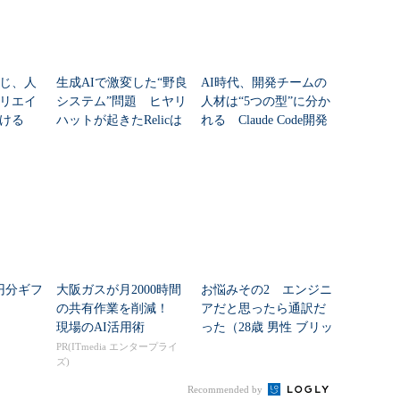
じ、人
生成AIで激変した“野良
AI時代、開発チームの
リエイ
システム”問題 ヒヤリ
人材は“5つの型”に分か
ける
ハットが起きたRelicは
れる Claude Code開発
どう対策したか
責任者の見立て
万円分ギフ
大阪ガスが月2000時間
お悩みその2 エンジニ
の共有作業を削減！
アだと思ったら通訳だ
現場のAI活用術
った（28歳 男性 ブリッ
ジSE）
PR(ITmedia エンタープライ
ズ)
Recommended by