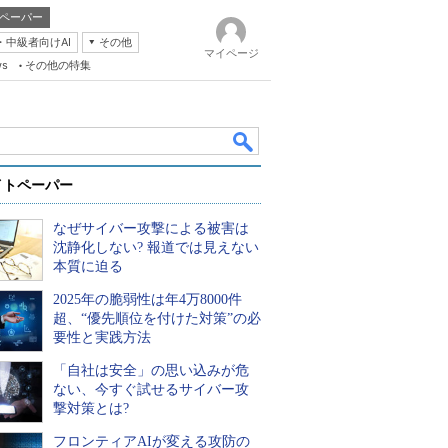
ペーパー
・中級者向けAI
その他
マイページ
ws
その他の特集
イトペーパー
なぜサイバー攻撃による被害は
沈静化しない? 報道では見えない
本質に迫る
2025年の脆弱性は年4万8000件
k
超、“優先順位を付けた対策”の必
要性と実践方法
「自社は安全」の思い込みが危
ない、今すぐ試せるサイバー攻
撃対策とは?
フロンティアAIが変える攻防の