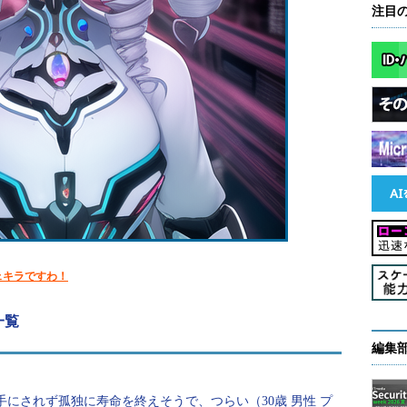
注目
ェキラですわ！
一覧
編集
手にされず孤独に寿命を終えそうで、つらい（30歳 男性 プ