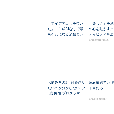
「アイデア出しを抜い
「楽しさ」を感
た」 生成AIなしで最
の心を動かすク
も不安になる業務とい
ティビティを届
えば？
PR(dentsu Japan)
お悩みその3 何を作り
Jeep 抽選で3
たいのか分からない（2
ト当たる
5歳 男性 プログラマ
ー）
PR(Jeep Japan)