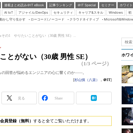
連載まとめ読み＠IT eBook
記事ランキング
＠IT Special
セミナー
ホワイト
AI IoT
アジャイル/DevOps
セキュリティ
キャリア&スキル
Windows
初
り動かし守り生かす
ローコード/ノーコード
クラウドネイティブ
Microsoft&Windo
Server & Storage
HTML5 + UX
その1 やりたいことがない（30歳 男性 SE）...
Smart & Social
し
Coding Edge
とがない（30歳 男性 SE）
ホワ
Java Agile
（1/3 ページ）
Database Expert
T。どちらの回答が悩めるエンジニアの心に響くのか――。
Linux ＆ OSS
[
杉山慎（八楽）
，
＠IT
]
Master of IP Networ
見る
Share
Security & Trust
Test & Tools
Insider.NET
会員登録（無料）
すると全てご覧いただけます。
ブログ