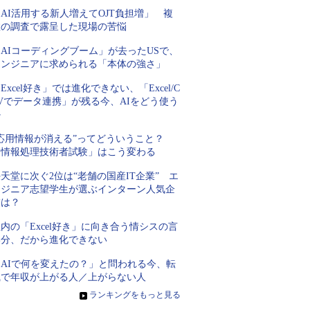
AI活用する新人増えてOJT負担増」 複
数の調査で露呈した現場の苦悩
AIコーディングブーム」が去ったUSで、
エンジニアに求められる「本体の強さ」
Excel好き」では進化できない、「Excel/C
Vでデータ連携」が残る今、AIをどう使う
か
“応用情報が消える”ってどういうこと？
「情報処理技術者試験」はこう変わる
天堂に次ぐ2位は“老舗の国産IT企業” エ
ンジニア志望学生が選ぶインターン人気企
業は？
内の「Excel好き」に向き合う情シスの言
い分、だから進化できない
「AIで何を変えたの？」と問われる今、転
職で年収が上がる人／上がらない人
»
ランキングをもっと見る