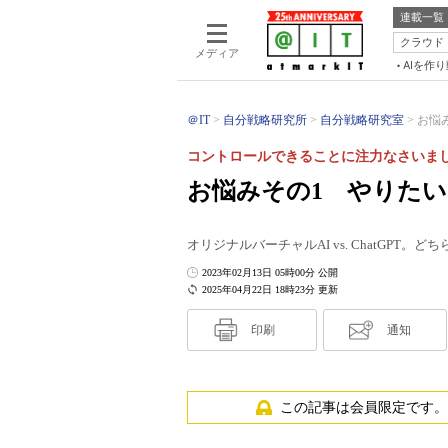
連載一覧
クラウド
メディア
AIを作
＠IT
自分戦略研究所
自分戦略研究室
お悩み
コントロールできることに注力なさいま
お悩みその1 やりたいこ
オリジナルバーチャルAI vs. ChatGP
2023年02月13日 05時00分 公開
2025年04月22日 18時23分 更新
印刷
通知
この記事は会員限定です。