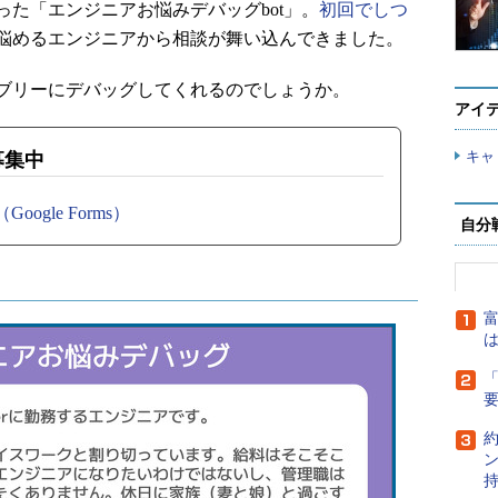
た「エンジニアお悩みデバッグbot」。
初回でしつ
悩めるエンジニアから相談が舞い込んできました。
ブリーにデバッグしてくれるのでしょうか。
アイ
キャ
募集中
gle Forms）
自分
富
は
「