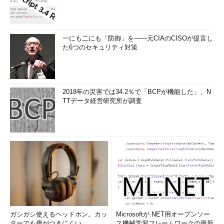
一にも二にも「防御」を――元CIAのCISOが提言し
た6つのセキュリティ対策
2018年の災害では34.2％で「BCPが機能した」、N
TTデータ経営研究所が調査
ガシガシ使えるヘッドホン。カッ
Microsoftが.NET用オープンソー
ターでも傷がつきにくい
ス機械学習フレームワークの最新