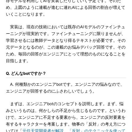
存モデルを利用してAIを実装したりしていく予定です。そのた
め、上図のように連載が進むに連れAIによる回答の割合が増えて
いくことになります。
実装は、現在の技術においては既存のAIモデルのファインチュ
ーニングが現実的です。ファインチューニングに限りませんが、
学習させるには教師データとなり得るテキストが必要です。その
元データとなるのが、この連載のお悩みデバッグ回答です。その
ため、毎回の回答がエンジニアにとって理想のものになることを
目指します。
Q. どんなbotですか？
A. 何種類かのエンジニアbotです。エンジニアの悩みなので、
エンジニアが回答するのにふさわしいでしょう。
まずは、エンジニアbotのコンセプトを説明します。まず、悩
みというものは、何かしらの不足から生じるものです。というわ
けで、エンジニアに不足する要素から、エンジニアの反対要素を
有するキャラクターを考案します。物事の「反対」の考え方につ
いては「
元任天堂開発者が解説 「反対」のテクニックを使って