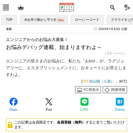
TOP
AIを作り動かし守り生かす
ロー/ノーコード
クラウドネイ
連載
2023年1月30日 公開
エンジニアからのお悩み大募集！
お悩みデバッグ連載、始まりますわよ～
（1/3 ページ）
エンジニアの皆さまのお悩みに、私たち「おbot」が、ラグジュ
アリーに、エスタブリッシュメントに、おキュートにお答えしま
すわよ。
[
杉山慎（八楽）
，＠IT]
PC用表示
関連情報
Share
Post
LINE
Hatena
この記事は会員限定です。
会員登録（無料）
すると全てご覧いただけ
ます。