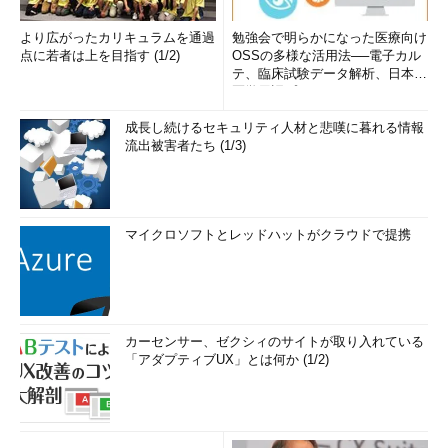
より広がったカリキュラムを通過
勉強会で明らかになった医療向け
点に若者は上を目指す (1/2)
OSSの多様な活用法──電子カル
テ、臨床試験データ解析、日本語
医学用語プラットフォーム、画...
成長し続けるセキュリティ人材と悲嘆に暮れる情報
流出被害者たち (1/3)
マイクロソフトとレッドハットがクラウドで提携
カーセンサー、ゼクシィのサイトが取り入れている
「アダプティブUX」とは何か (1/2)