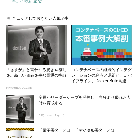
率」の設計思想
チェックしておきたい人気記事
「さすが」と言われる驚きや感動
コンテナベースの継続的インテグ
を。新しい価値を生む電通の挑戦
レーションの利点／課題と、CIパ
イプライン、Docker Build高速化
のコツ (1/2...
PR(dentsu Japan)
全員がリーダーシップを発揮し、自分より優れた人
財を育成する
PR(dentsu Japan)
「電子署名」とは、「デジタル署名」とは