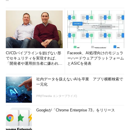
CI/CDパイプラインを妨げない形
Faceook、AI処理向けのモジュラ
でセキュリティを実現すれば、
ーハードウェアプラットフォーム
「開発者や運用担当者に嫌われな
とASICを発表
いWAF」は可能か
社内データを扱えないAIを卒業 アプリ横断検索で
一元化
PR(ITmedia エンタープライズ)
Googleが「Chrome Enterprise 73」をリリース