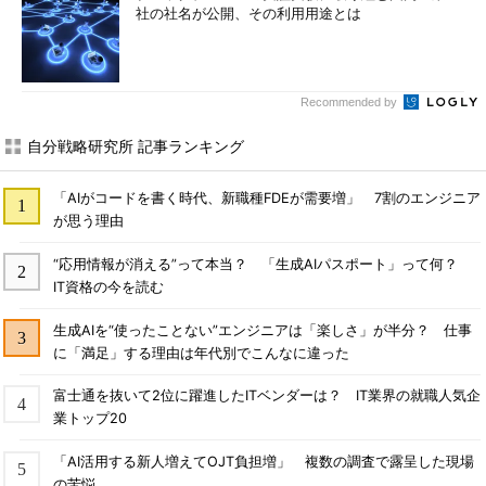
社の社名が公開、その利用用途とは
Recommended by
自分戦略研究所 記事ランキング
「AIがコードを書く時代、新職種FDEが需要増」 7割のエンジニア
が思う理由
“応用情報が消える”って本当？ 「生成AIパスポート」って何？
IT資格の今を読む
生成AIを“使ったことない”エンジニアは「楽しさ」が半分？ 仕事
に「満足」する理由は年代別でこんなに違った
富士通を抜いて2位に躍進したITベンダーは？ IT業界の就職人気企
業トップ20
「AI活用する新人増えてOJT負担増」 複数の調査で露呈した現場
の苦悩