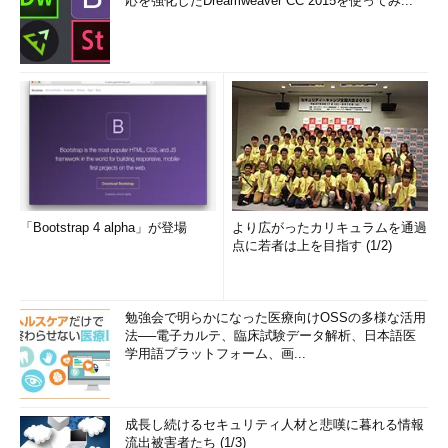
応を強化したDreamweaver CC 2015を使ってみ...
「Bootstrap 4 alpha」が登場
より広がったカリキュラムを通過
点に若者は上を目指す (1/2)
勉強会で明らかになった医療向けOSSの多様な活用
法──電子カルテ、臨床試験データ解析、日本語医
学用語プラットフォーム、画...
成長し続けるセキュリティ人材と悲嘆に暮れる情報
流出被害者たち (1/3)