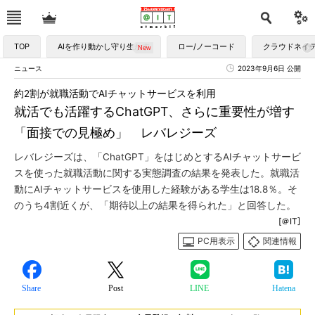
TOP
AIを作り動かし守り生かす
ロー/ノーコード
クラウドネイ
ニュース
2023年9月6日 公開
約2割が就職活動でAIチャットサービスを利用
就活でも活躍するChatGPT、さらに重要性が増す
「面接での見極め」 レバレジーズ
レバレジーズは、「ChatGPT」をはじめとするAIチャットサービ
スを使った就職活動に関する実態調査の結果を発表した。就職活
動にAIチャットサービスを使用した経験がある学生は18.8％。そ
のうち4割近くが、「期待以上の結果を得られた」と回答した。
[＠IT]
PC用表示
関連情報
Share
Post
LINE
Hatena