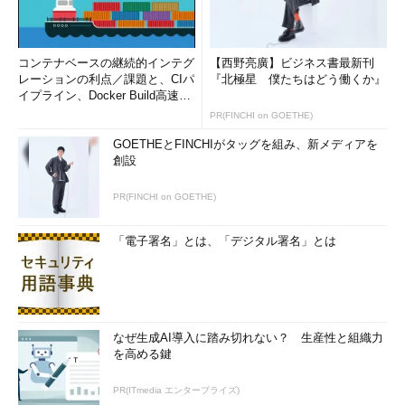
コンテナベースの継続的インテグ
【西野亮廣】ビジネス書最新刊
レーションの利点／課題と、CIパ
『北極星 僕たちはどう働くか』
イプライン、Docker Build高速化
のコツ (1/2...
PR(FINCHI on GOETHE)
GOETHEとFINCHIがタッグを組み、新メディアを
創設
PR(FINCHI on GOETHE)
「電子署名」とは、「デジタル署名」とは
なぜ生成AI導入に踏み切れない？ 生産性と組織力
を高める鍵
PR(ITmedia エンタープライズ)