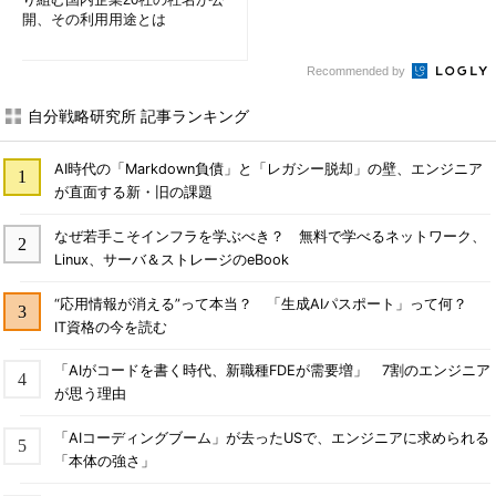
開、その利用用途とは
Recommended by
自分戦略研究所 記事ランキング
AI時代の「Markdown負債」と「レガシー脱却」の壁、エンジニア
が直面する新・旧の課題
なぜ若手こそインフラを学ぶべき？ 無料で学べるネットワーク、
Linux、サーバ＆ストレージのeBook
“応用情報が消える”って本当？ 「生成AIパスポート」って何？
IT資格の今を読む
「AIがコードを書く時代、新職種FDEが需要増」 7割のエンジニア
が思う理由
「AIコーディングブーム」が去ったUSで、エンジニアに求められる
「本体の強さ」