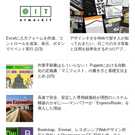
Excelに入力フォームを作成、コ
デザインネタをWebで探す人が知
ントロールを追加、表示、ボタン
っておきたい、日ごろのネタ収集
でイベント実行 (1/3)
と活用を効率化する4つのアプリ
(1/3)
作業手順書はもういらない！ Puppetにおける自動
化の定義書「マニフェスト」の書き方と基礎文法ま
とめ (1/5)
高速で安全、安定した専用線接続が理想のシステム
構築のカギに――マンパワーが「ExpressRoute」を
導入した理由
Bootstrap、Emmet、レスポンシブWebデザイン対