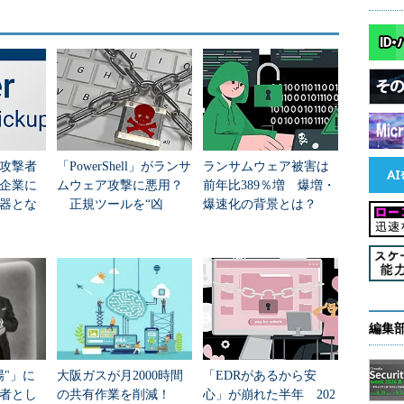
攻撃者
「PowerShell」がランサ
ランサムウェア被害は
企業に
ムウェア攻撃に悪用？
前年比389％増 爆増・
器とな
正規ツールを“凶
爆速化の背景とは？
器”にする手口と対策
編集
場"」に
大阪ガスが月2000時間
「EDRがあるから安
者とし
の共有作業を削減！
心」が崩れた半年 202