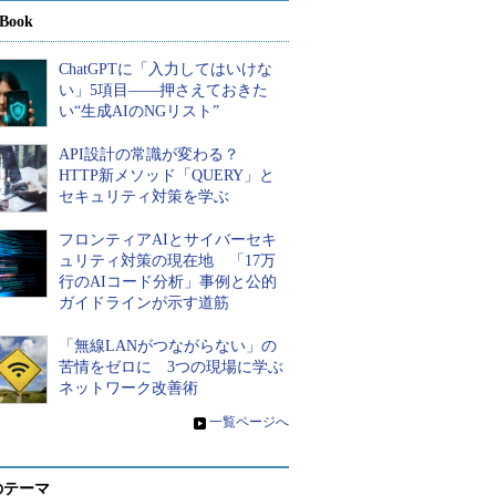
Book
ChatGPTに「入力してはいけな
い」5項目――押さえておきた
い“生成AIのNGリスト”
API設計の常識が変わる？
HTTP新メソッド「QUERY」と
セキュリティ対策を学ぶ
フロンティアAIとサイバーセキ
ュリティ対策の現在地 「17万
行のAIコード分析」事例と公的
ガイドラインが示す道筋
「無線LANがつながらない」の
苦情をゼロに 3つの現場に学ぶ
ネットワーク改善術
»
一覧ページへ
のテーマ