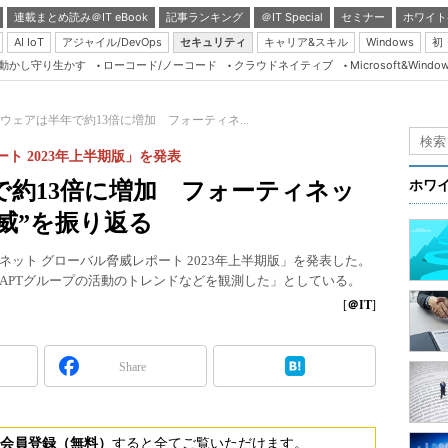
連載まとめ読み＠IT eBook
記事ランキング
＠IT Special
セミナー
ホワイト
AI IoT
アジャイル/DevOps
セキュリティ
キャリア&スキル
Windows
初
り動かし守り生かす
ローコード/ノーコード
クラウドネイティブ
Microsoft&Windo
Server & Storage
HTML5 + UX
ウェアは半年で約13倍に増加 フォーティネ...
Smart & Social
ト 2023年上半期版」を発表
Coding Edge
約13倍に増加 フォーティネッ
ホワ
Java Agile
脅威”を振り返る
Database Expert
ット グローバル脅威レポート 2023年上半期版」を発表した。
Linux ＆ OSS
APTグループの活動のトレンドなどを観測した」としている。
Master of IP Networ
[
＠IT
]
Security & Trust
Share
Test & Tools
Insider.NET
ブログ
会員登録（無料）
すると全てご覧いただけます。