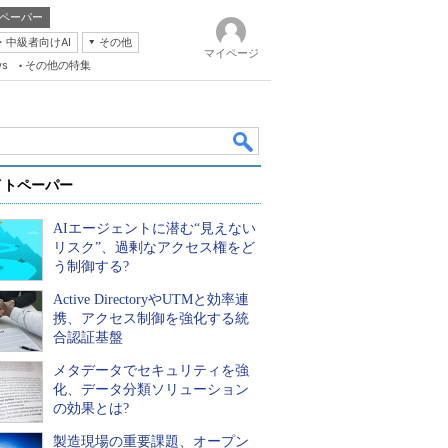
ペーパー
・中級者向けAI
その他
マイページ
ws
その他の特集
イトペーパー
AIエージェントに潜む“見えない
リスク”、過剰なアクセス権をど
う制御する?
Active DirectoryやUTMと効率連
k
携、アクセス制御を強化する統
合認証基盤
メタデータでセキュリティを強
化、データ分類ソリューション
の効果とは?
製造現場の重要課題、オープン