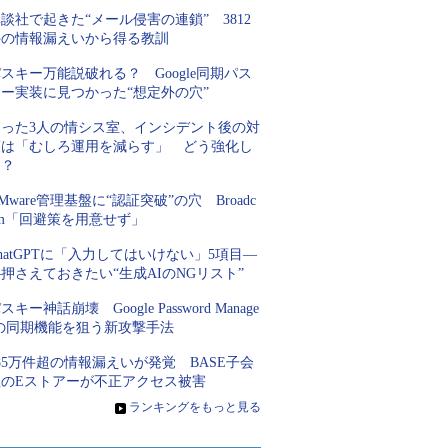
談社で起きた“メール侵害の連鎖” 3812
件の情報漏えいから得る教訓
スキー万能説破れる？ Google同期パス
キー実装に見つかった“想定外の穴”
たった3人の情シス室、インシデント後の対
策は「むしろ運用を減らす」 どう強化し
た？
Mware管理基盤に“認証突破”の穴 Broadc
om「回避策を用意せず」
hatGPTに「入力してはいけない」5項目―
押さえておきたい“生成AIのNGリスト”
スキー神話崩壊 Google Password Manage
rの同期機能を狙う新攻撃手法
85万件超の情報漏えいが発覚 BASE子会
社のEストアーが不正アクセス被害
»
ランキングをもっと見る