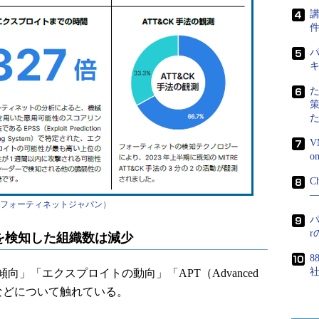
講
パ
V
C
―
フォーティネットジャパン
）
パ
を検知した組織数は減少
8
」「エクスプロイトの動向」「APT（Advanced
の活動」などについて触れている。