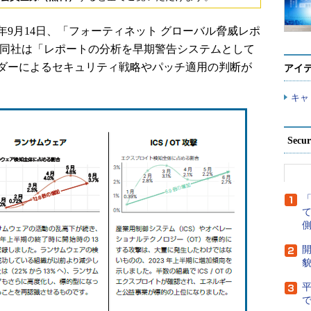
年9月14日、「フォーティネット グローバル脅威レポ
た。同社は「レポートの分析を早期警告システムとして
ダーによるセキュリティ戦略やパッチ適用の判断が
アイ
キャ
Secu
側
開
貌
で