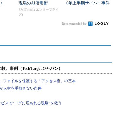
く
現場のAI活用術
6年上半期サイバー事件
から見えた防御の限界
PR(ITmedia エンタープライ
ズ)
Recommended by