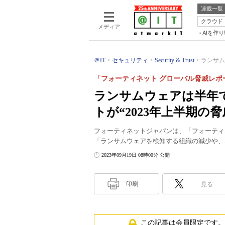
連載一覧
クラウド
メディア
AIを作
＠IT
セキュリティ
Security & Trust
ランサム
「フォーティネット グローバル脅威レポー
ランサムウェアは半年で
トが“2023年上半期の
フォーティネットジャパンは、「フォーティネ
「ランサムウェアを検知する組織の減少や、
2023年09月19日 08時00分 公開
印刷
見る
この記事は会員限定です。