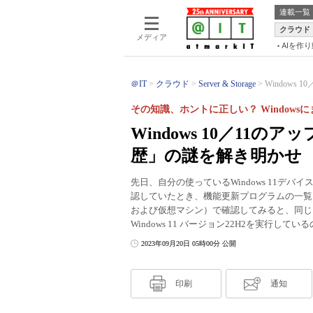
連載一覧
クラウド
メディア
AIを作
＠IT
クラウド
Server & Storage
Windows
その知識、ホントに正しい？ Windows
Windows 10／11
歴」の謎を解き明かせ
先日、自分の使っているWindows 11デバイ
認していたとき、機能更新プログラムの一覧に違
および仮想マシン）で確認してみると、同じ
Windows 11 バージョン22H2を実行
2023年09月20日 05時00分 公開
印刷
通知