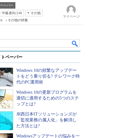
ペーパー
・中級者向けAI
その他
マイページ
ws
その他の特集
イトペーパー
Windows 10の頻繁なアップデー
トをどう乗り切る? テレワーク時
代のPC運用術
Windows 10の更新プログラムを
k
適切に適用するための5つのステ
ップとは?
JR西日本ITソリューションズが
「監視業務の属人化」を解消し
た方法とは?
Windowsアップデートの悩みを一