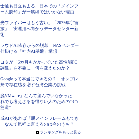
富士通も日立も去る、日本での「メインフ
レーム脱却」が一筋縄ではいかない理由
光ファイバーはもう古い」「2035年宇宙
の旅」 実運用へ向かうデータセンター新
技術
ラウドAI依存からの脱却 NASベンダー
が仕掛ける「社内AI基盤」構想
トヨタが「6カ月もかかっていた高性能PC
の調達」を不要に 何を変えたのか？
Googleって本当にできるの？ オンプレ
回帰で存在感を増す台湾企業の挑戦
脱VMware」なんて望んでいなかった――
それでも考えざるを得ない人のための“3つ
筋道”
生成AIがあれば「脱メインフレームもでき
る」なんて気軽に言えるのは今のうち？
»
ランキングをもっと見る