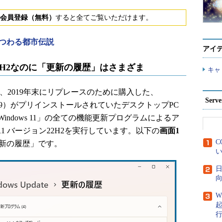
会員登録（無料）
すると全てご覧いただけます。
にまつわる都市伝説
アイ
ョン22H2なのに「更新の履歴」はさまざま
キャ
2019年末にリプレースのために購入した、
Ser
ョン1909）がプリインストールされていたデスクトップPC
「Windows 11」の全ての機能更新プログラムによるア
 11 バージョン22H2を実行しています。以下の
画面1
C
の「更新の履歴」です。
い
日
向
W