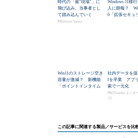
時代の「最"現場"」に
Windows 11
飛び込み、当事者とし
人に朗報？ Wind
て踏み込んでいく
0「拡張セキュ
新（ESU）」
PR(dentsu Japan)
長へ
Win11のストレージ空き
社内データを扱
容量が激減？ 新機能
Iを卒業 アプ
「ポイントインタイム
索で一元化
リストア」のわなと賢
PR(ITmedia エン
ズ)
い設定術
この記事に関連する製品／サービスを比