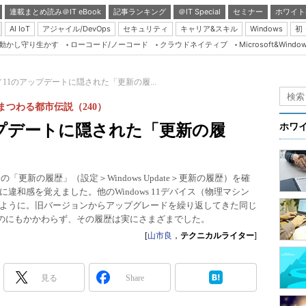
連載まとめ読み＠IT eBook
記事ランキング
＠IT Special
セミナー
ホワイト
AI IoT
アジャイル/DevOps
セキュリティ
キャリア&スキル
Windows
初
り動かし守り生かす
ローコード/ノーコード
クラウドネイティブ
Microsoft&Windo
Server & Storage
HTML5 + UX
 10／11のアップデートに隠された「更新の履...
Smart & Social
にまつわる都市伝説（240）
Coding Edge
のアップデートに隠された「更新の履
ホワ
Java Agile
Database Expert
スの「更新の履歴」（設定＞Windows Update＞更新の履歴）を確
Linux ＆ OSS
和感を覚えました。他のWindows 11デバイス（物理マシン
ように。旧バージョンからアップグレードを繰り返してきた同じ
Master of IP Networ
しているのにもかかわらず、その履歴は実にさまざまでした。
Security & Trust
[
山市良
，
テクニカルライター
]
Test & Tools
Insider.NET
見る
Share
ブログ