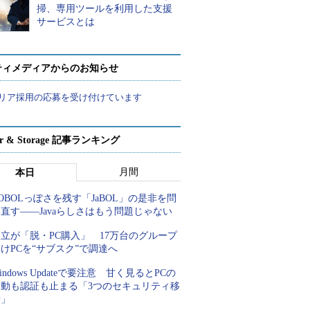
掃、専用ツールを利用した支援
サービスとは
ティメディアからのお知らせ
リア採用の応募を受け付けています
ver & Storage 記事ランキング
月間
本日
OBOLっぽさを残す「JaBOL」の是非を問
直す――Javaらしさはもう問題じゃない
立が「脱・PC購入」 17万台のグループ
けPCを“サブスク”で調達へ
indows Updateで要注意 甘く見るとPCの
起動も認証も止まる「3つのセキュリティ移
行」