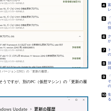
「
ク
脱
11 バージョン22H2）の「更新の履歴」
「
うですが、別のPC（仮想マシン）の「更新の履
の