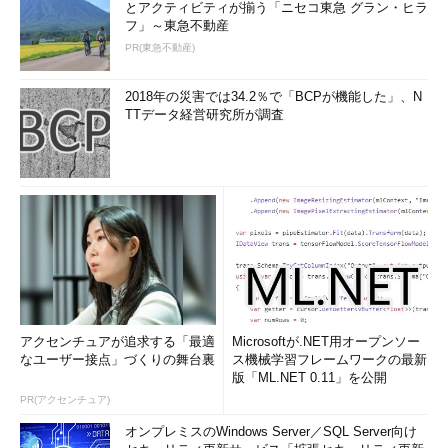
とアクティビティが揃う「ニセコ東急 グラン・ヒラ
フ」～東急不動産
PR(東急不動産)
2018年の災害では34.2％で「BCPが機能した」、N
TTデータ経営研究所が調査
アクセンチュアが追求する「最適
Microsoftが.NET用オープンソー
なユーザー接点」づくりの舞台裏
ス機械学習フレームワークの最新
版「ML.NET 0.11」を公開
PR(アクセンチュア)
オンプレミスのWindows Server／SQL Server向け