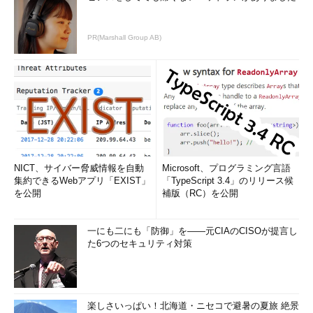
PR(Marshall Group AB)
NICT、サイバー脅威情報を自動
Microsoft、プログラミング言語
集約できるWebアプリ「EXIST」
「TypeScript 3.4」のリリース候
を公開
補版（RC）を公開
一にも二にも「防御」を――元CIAのCISOが提言し
た6つのセキュリティ対策
楽しさいっぱい！北海道・ニセコで避暑の夏旅 絶景