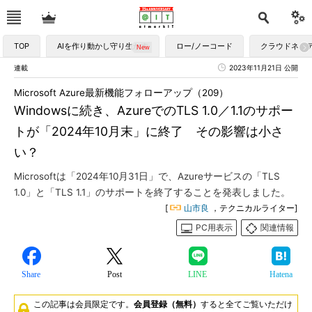
TOP
AIを作り動かし守り生かす
ロー/ノーコード
クラウドネイ
連載
2023年11月21日 公開
Microsoft Azure最新機能フォローアップ（209）
Windowsに続き、AzureでのTLS 1.0／1.1のサポー
トが「2024年10月末」に終了 その影響は小さ
い？
Microsoftは「2024年10月31日」で、Azureサービスの「TLS
1.0」と「TLS 1.1」のサポートを終了することを発表しました。
[
山市良
，テクニカルライター]
PC用表示
関連情報
Share
Post
LINE
Hatena
この記事は会員限定です。
会員登録（無料）
すると全てご覧いただけ