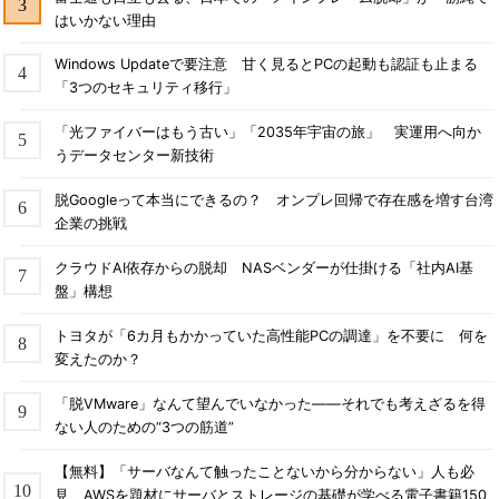
はいかない理由
Windows Updateで要注意 甘く見るとPCの起動も認証も止まる
「3つのセキュリティ移行」
「光ファイバーはもう古い」「2035年宇宙の旅」 実運用へ向か
うデータセンター新技術
脱Googleって本当にできるの？ オンプレ回帰で存在感を増す台湾
企業の挑戦
クラウドAI依存からの脱却 NASベンダーが仕掛ける「社内AI基
盤」構想
トヨタが「6カ月もかかっていた高性能PCの調達」を不要に 何を
変えたのか？
「脱VMware」なんて望んでいなかった――それでも考えざるを得
ない人のための“3つの筋道”
【無料】「サーバなんて触ったことないから分からない」人も必
見 AWSを題材にサーバとストレージの基礎が学べる電子書籍150