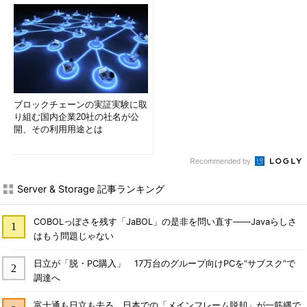
ブロックチェーンの実証実験に取
り組む国内企業20社の社名が公
開、その利用用途とは
Recommended by
Server & Storage 記事ランキング
COBOLっぽさを残す「JaBOL」の是非を問い直す――Javaらしさ
はもう問題じゃない
日立が「脱・PC購入」 17万台のグループ向けPCを“サブスク”で
調達へ
富士通も日立も去る、日本での「メインフレーム脱却」が一筋縄で