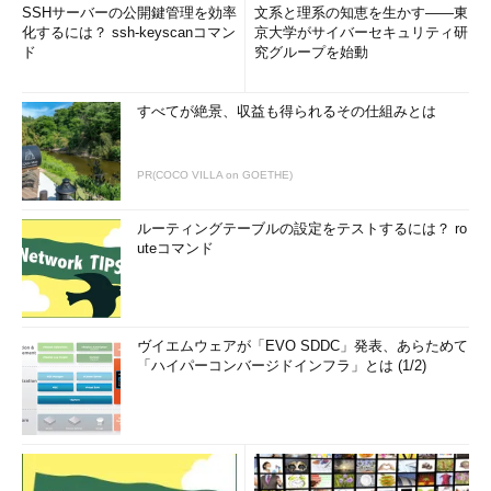
SSHサーバーの公開鍵管理を効率
文系と理系の知恵を生かす――東
化するには？ ssh-keyscanコマン
京大学がサイバーセキュリティ研
ド
究グループを始動
すべてが絶景、収益も得られるその仕組みとは
PR(COCO VILLA on GOETHE)
ルーティングテーブルの設定をテストするには？ ro
uteコマンド
ヴイエムウェアが「EVO SDDC」発表、あらためて
「ハイパーコンバージドインフラ」とは (1/2)