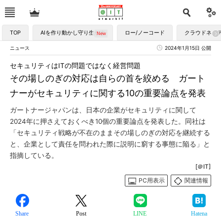
TOP
AIを作り動かし守り生かす
ロー/ノーコード
クラウドネイ
ニュース
2024年1月15日 公開
セキュリティはITの問題ではなく経営問題
その場しのぎの対応は自らの首を絞める ガート
ナーがセキュリティに関する10の重要論点を発表
ガートナージャパンは、日本の企業がセキュリティに関して
2024年に押さえておくべき10個の重要論点を発表した。同社は
「セキュリティ戦略が不在のままその場しのぎの対応を継続する
と、企業として責任を問われた際に説明に窮する事態に陥る」と
指摘している。
[＠IT]
PC用表示
関連情報
Share
Post
LINE
Hatena