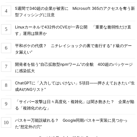
5週間で340超の企業が被害に Microsoft 365のアクセスを奪う新
型フィッシングに注意
Linuxカーネルで432件のCVEが一斉公開 「重要な脆弱性だけ直
す」運用は限界か
平和ボケの代償？ ニチレイショックの裏で進行する“ド級のデー
タ漏えい”
開発者を狙う“自己拡散型npmワーム”の全貌 400超のパッケージ
に感染拡大
ChatGPTに「入力してはいけない」5項目――押さえておきたい“生
成AIのNGリスト”
「サイバー攻撃は日々高度化・複雑化」は聞き飽きた？ 企業が陥
る「複雑化のわな」
パスキー万能説破れる？ Google同期パスキー実装に見つかっ
た“想定外の穴”