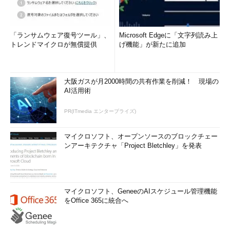
「ランサムウェア復号ツール」、
Microsoft Edgeに「文字列読み上
トレンドマイクロが無償提供
げ機能」が新たに追加
大阪ガスが月2000時間の共有作業を削減！ 現場の
AI活用術
PR(ITmedia エンタープライズ)
マイクロソフト、オープンソースのブロックチェー
ンアーキテクチャ「Project Bletchley」を発表
マイクロソフト、GeneeのAIスケジュール管理機能
をOffice 365に統合へ