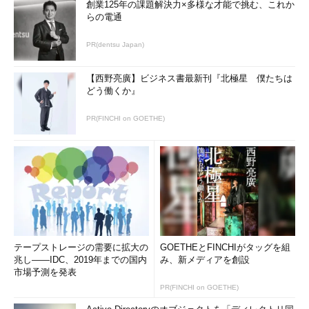
創業125年の課題解決力×多様な才能で挑む、これか
らの電通
PR(dentsu Japan)
【西野亮廣】ビジネス書最新刊『北極星 僕たちは
どう働くか』
PR(FINCHI on GOETHE)
テープストレージの需要に拡大の
GOETHEとFINCHIがタッグを組
兆し――IDC、2019年までの国内
み、新メディアを創設
市場予測を発表
PR(FINCHI on GOETHE)