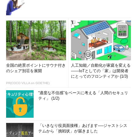
全国の絶景ポイントにサウナ付き
人工知能／自動化が家庭を変える
のシェア別荘を展開
――IoTとしての「家」は開発者
にとってのフロンティアか (1/3)
PR(COCO VILLA on GOETHE)
“適度な不信感”をベースに考える「人間のセキュリ
ティ」 (1/2)
「いきなり役員面接権」あげます──ジャストシス
テムから「挑戦状」が届きました