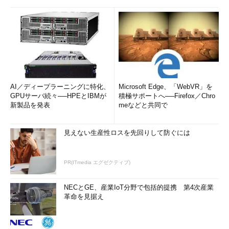
AI／ディープラーニングに特化、
Microsoft Edge、「WebVR」を
GPUサーバ続々──HPEとIBMが
積極サポートへ──Firefox／Chro
新製品を発表
meなどと共同で
見えない生産性ロスを先回りして防ぐには
PR(ITmedia エグゼクティブ)
NECとGE、産業IoT分野で包括的提携 第4次産業
革命を見据え