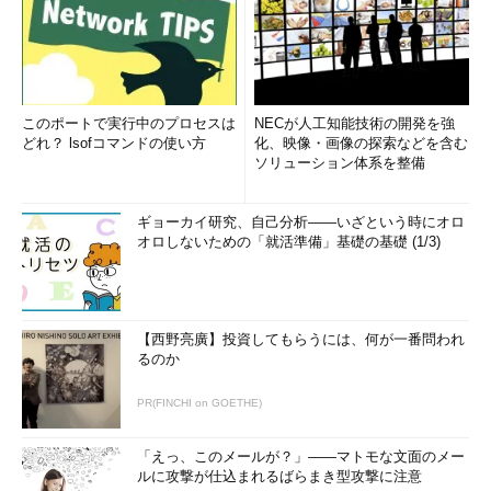
このポートで実行中のプロセスは
NECが人工知能技術の開発を強
どれ？ lsofコマンドの使い方
化、映像・画像の探索などを含む
ソリューション体系を整備
ギョーカイ研究、自己分析――いざという時にオロ
オロしないための「就活準備」基礎の基礎 (1/3)
【西野亮廣】投資してもらうには、何が一番問われ
るのか
PR(FINCHI on GOETHE)
「えっ、このメールが？」――マトモな文面のメー
ルに攻撃が仕込まれるばらまき型攻撃に注意