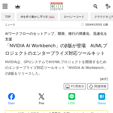
TOP
AIを作り動かし守り生かす
ロー/ノーコード
クラウドネイ
ニュース
2024年2月5日 公開
AIワークフローのセットアップ、開発、移行の簡素化、迅速化を
支援
「NVIDIA AI Workbench」のβ版が登場 AI/MLプ
ロジェクトのエンタープライズ対応ツールキット
NVIDIAは、GPUシステムでAIやMLプロジェクトを開発するため
のエンタープライズ対応ツールキット「NVIDIA AI Workbench」
のβ版をリリースした。
[＠IT]
PC用表示
関連情報
Share
Post
LINE
Hatena