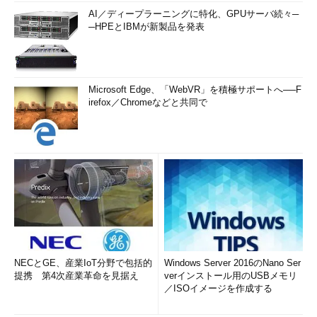
AI／ディープラーニングに特化、GPUサーバ続々─
─HPEとIBMが新製品を発表
Microsoft Edge、「WebVR」を積極サポートへ──F
irefox／Chromeなどと共同で
NECとGE、産業IoT分野で包括的
Windows Server 2016のNano Ser
提携 第4次産業革命を見据え
verインストール用のUSBメモリ
／ISOイメージを作成する