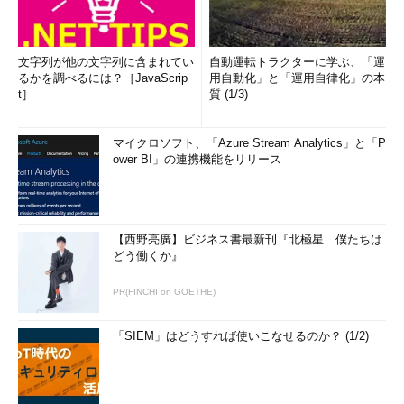
文字列が他の文字列に含まれてい
自動運転トラクターに学ぶ、「運
るかを調べるには？［JavaScrip
用自動化」と「運用自律化」の本
t］
質 (1/3)
マイクロソフト、「Azure Stream Analytics」と「P
ower BI」の連携機能をリリース
【西野亮廣】ビジネス書最新刊『北極星 僕たちは
どう働くか』
PR(FINCHI on GOETHE)
「SIEM」はどうすれば使いこなせるのか？ (1/2)