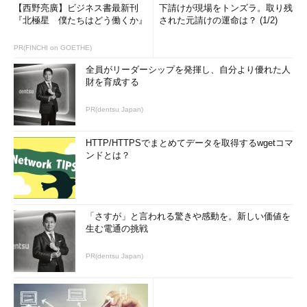
【西野亮廣】ビジネス書最新刊
下請けが現場をトンズラ。取り残
『北極星 僕たちはどう働くか』
された元請けの運命は？ (1/2)
PR(FINCHI on GOETHE)
全員がリーダーシップを発揮し、自分より優れた人
財を育成する
PR(dentsu Japan)
HTTP/HTTPSでまとめてデータを取得するwgetコマ
ンドとは？
「さすが」と言われる驚きや感動を。新しい価値を
生む電通の挑戦
PR(dentsu Japan)