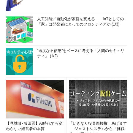
人工知能／自動化が家庭を変える――IoTとしての
「家」は開発者にとってのフロンティアか (1/3)
“適度な不信感”をベースに考える「人間のセキュリ
ティ」 (1/2)
【見城徹×藤田晋】AI時代でも変
「いきなり役員面接権」あげます
わらない経営者の本質
──ジャストシステムから「挑戦