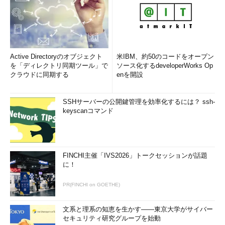
Active Directoryのオブジェクト
米IBM、約50のコードをオープン
を「ディレクトリ同期ツール」で
ソース化するdeveloperWorks Op
クラウドに同期する
enを開設
SSHサーバーの公開鍵管理を効率化するには？ ssh-
keyscanコマンド
FINCHI主催「IVS2026」トークセッションが話題
に！
PR(FINCHI on GOETHE)
文系と理系の知恵を生かす――東京大学がサイバー
セキュリティ研究グループを始動