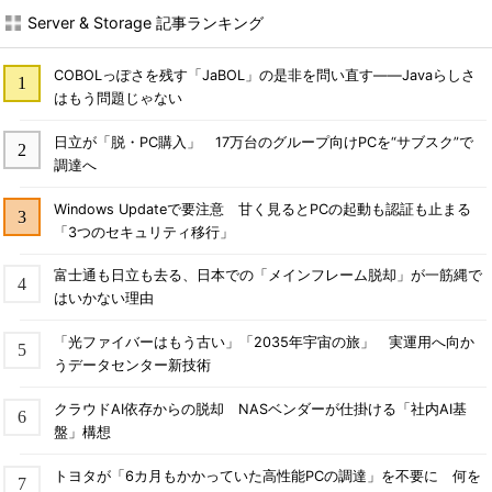
Server & Storage 記事ランキング
COBOLっぽさを残す「JaBOL」の是非を問い直す――Javaらしさ
はもう問題じゃない
日立が「脱・PC購入」 17万台のグループ向けPCを“サブスク”で
調達へ
Windows Updateで要注意 甘く見るとPCの起動も認証も止まる
「3つのセキュリティ移行」
富士通も日立も去る、日本での「メインフレーム脱却」が一筋縄で
はいかない理由
「光ファイバーはもう古い」「2035年宇宙の旅」 実運用へ向か
うデータセンター新技術
クラウドAI依存からの脱却 NASベンダーが仕掛ける「社内AI基
盤」構想
トヨタが「6カ月もかかっていた高性能PCの調達」を不要に 何を