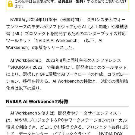
この記事は会員限定です。
会員登録（無料）
すると全てご覧いただけ
ます。
NVIDIAは2024年1月30日（米国時間）、GPUシステムでオー
プンソースのモデルやソフトウェアからAI（人工知能）や機械学
習（ML）プロジェクトを開発するためのエンタープライズ対応
ツールキット「NVIDIA AI Workbench」（以下、AI
Workbench）のβ版をリリースした。
AI Workbenchは、2023年8月に同社主催のカンファレンス
「SIGGRAPH 2023」で発表された。開発者はこのツールキット
により、選択したGPU環境でAIワークロードの作成、コラボレー
ション、移行を行える。AI Workbenchの特徴と、β版での機能強
化点は以下の通り。
NVIDIA AI Workbenchの特徴
AI Workbenchを使えば、開発者やデータサイエンティスト
は、AIやMLプロジェクトをPCやワークステーションのローカル
環境で開始でき、どこにでも移行できる。プロジェクト要件に応
じて、データセンター、パブリッククラウド、「NVIDIA DGX