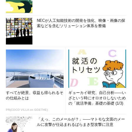
NECが人工知能技術の開発を強化、映像・画像の探
索などを含むソリューション体系を整備
すべてが絶景、収益も得られるそ
ギョーカイ研究、自己分析――い
の仕組みとは
ざという時にオロオロしないため
の「就活準備」基礎の基礎 (1/3)
PR(COCO VILLA on GOETHE)
「えっ、このメールが？」――マトモな文面のメー
ルに攻撃が仕込まれるばらまき型攻撃に注意