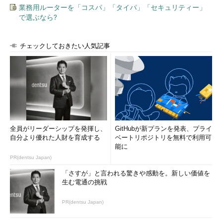
業務用ルーターを「コスパ」「タイパ」「セキュリティー」
で選ぶなら?
チェックしておきたい人気記事
全員がリーダーシップを発揮し、
GitHubが新プランを発表、プライ
自分より優れた人財を育成する
ベートリポジトリを無料で利用可
能に
PR(dentsu Japan)
「さすが」と言われる驚きや感動を。新しい価値を
生む電通の挑戦
PR(dentsu Japan)