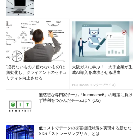
“必要ないもの／使わないもの”は
大阪ガスに学ぶ！ 大手企業が生
無効化し、クライアントのセキュ
成AI導入を成功させる理由
リティを向上させる
PR(ITmedia エンタープライズ)
無慈悲な専門家チーム「kuromame6」の暗躍に負け
ず勝利をつかんだチームは？ (1/2)
低コストでデータの災害復旧対策を実現する新たな
SDS「ストレージレプリカ」とは