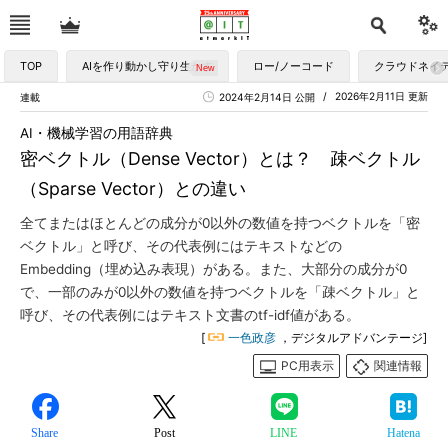
TOP
AIを作り動かし守り生かす
ロー/ノーコード
クラウドネイ
2026年2月11日 更新
連載
2024年2月14日 公開
AI・機械学習の用語辞典
密ベクトル（Dense Vector）とは？ 疎ベクトル
（Sparse Vector）との違い
全てまたはほとんどの成分が0以外の数値を持つベクトルを「密
ベクトル」と呼び、その代表例にはテキストなどの
Embedding（埋め込み表現）がある。また、大部分の成分が0
で、一部のみが0以外の数値を持つベクトルを「疎ベクトル」と
呼び、その代表例にはテキスト文書のtf-idf値がある。
[
一色政彦
，デジタルアドバンテージ]
PC用表示
関連情報
Share
Post
LINE
Hatena