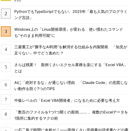
PythonでもTypeScriptでもない、2025年「最も人気のプログラミ
ング言語」
Windows上の「Linux開発環境」が変わる 使い慣れたコマンド
も“そのまま利用可能”に
三菱重工が“勝手なAI利用”を解消する仕組みを内製開発 「知見が
足りない」中でどう進めた？
さらば残業！ 面倒くさいエクセル業務を楽にする「Excel VBA」
とは
AIに「絶対するな」が通じない理由 「Claude Code」の意図しな
い動作を防ぐ7つのTIPS
中級レベルの「Excel VBA開発者」になるために必要な考え方
「数百のファイルを1つ1つ開くの面倒……」、複数のExcelデータを
1箇所に集約するマクロ術
一石二鳥で時間に余裕が！――面倒くさい見積書や請求書などの書