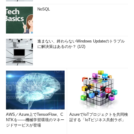
NoSQL
進まない、終わらないWindows Updateのトラブル
に解決策はあるのか？ (1/2)
AWS／Azure上でTensorFlow、C
AzureでIoTプロジェクトを共同検
NTKを――機械学習環境のマネー
証する「IoTビジネス共創ラボ」
ジドサービスが登場