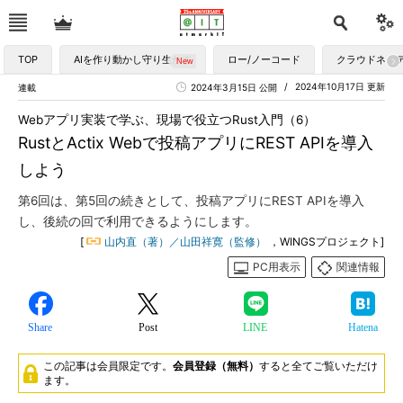
TOP
AIを作り動かし守り生かす
ロー/ノーコード
クラウドネイ
2024年10月17日 更新
連載
2024年3月15日 公開
Webアプリ実装で学ぶ、現場で役立つRust入門（6）
RustとActix Webで投稿アプリにREST APIを導入
しよう
第6回は、第5回の続きとして、投稿アプリにREST APIを導入
し、後続の回で利用できるようにします。
[
山内直（著）／山田祥寛（監修）
，WINGSプロジェクト]
PC用表示
関連情報
Share
Post
LINE
Hatena
この記事は会員限定です。
会員登録（無料）
すると全てご覧いただけ
ます。