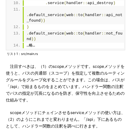
.
service
(
handler
::
api_destroy
)
.
default_service
(
web
::
to
(
handler
::
api_not
_found
))
)
.
default_service
(
web
::
to
(
handler
::
not_fou
nd
))
…略…
リスト1：src/main.rs
注目すべきは、（1）のscopeメソッドです。scopeメソッドを
使うと、パスの共通部（スコープ）を指定して複数のルーティン
グルールをグループ化することができます。この場合は、パスが
「/api」で始まるものをまとめています。ハンドラー関数の注釈
でパスの指定が冗長になるのを防ぎ、保守性を向上させるための
仕組みです。
scopeメソッドにチェインさせるserviceメソッドの使い方は、
（2）のようにこれまでと変わりません。「/api」下にあるもの
として、ハンドラー関数の注釈を調べに行きます。