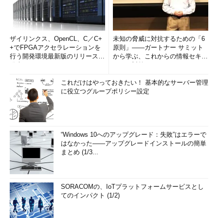
ザイリンクス、OpenCL、C／C+
未知の脅威に対抗するための「6
+でFPGAアクセラレーションを
原則」――ガートナー サミット
行う開発環境最新版のリリースを
から学ぶ、これからの情報セキュ
発表
リティ対策
これだけはやっておきたい！ 基本的なサーバー管理
に役立つグループポリシー設定
“Windows 10へのアップグレード：失敗”はエラーで
はなかった――アップグレードインストールの簡単
まとめ (1/3...
SORACOMの、IoTプラットフォームサービスとし
てのインパクト (1/2)