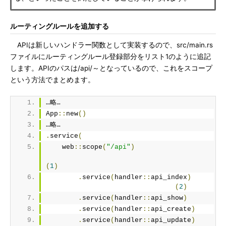
ルーティングルールを追加する
APIは新しいハンドラー関数として実装するので、src/main.rs
ファイルにルーティングルール登録部分をリスト1のように追記
します。APIのパスは/api/～となっているので、これをスコープ
という方法でまとめます。
…略…
App
::
new
()
…略…
.
service
(
    web
::
scope
(
"/api"
)
(
1
)
.
service
(
handler
::
api_index
)
(
2
)
.
service
(
handler
::
api_show
)
.
service
(
handler
::
api_create
)
.
service
(
handler
::
api_update
)