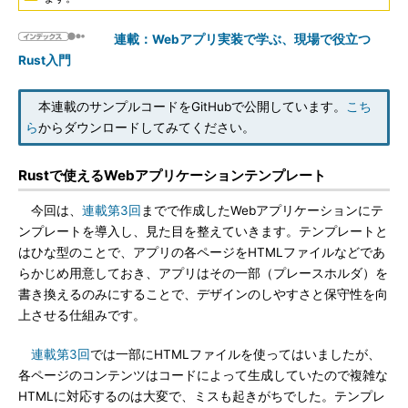
連載：Webアプリ実装で学ぶ、現場で役立つ
Rust入門
本連載のサンプルコードをGitHubで公開しています。
こち
ら
からダウンロードしてみてください。
Rustで使えるWebアプリケーションテンプレート
今回は、
連載第3回
までで作成したWebアプリケーションにテ
ンプレートを導入し、見た目を整えていきます。テンプレートと
はひな型のことで、アプリの各ページをHTMLファイルなどであ
らかじめ用意しておき、アプリはその一部（プレースホルダ）を
書き換えるのみにすることで、デザインのしやすさと保守性を向
上させる仕組みです。
連載第3回
では一部にHTMLファイルを使ってはいましたが、
各ページのコンテンツはコードによって生成していたので複雑な
HTMLに対応するのは大変で、ミスも起きがちでした。テンプレ