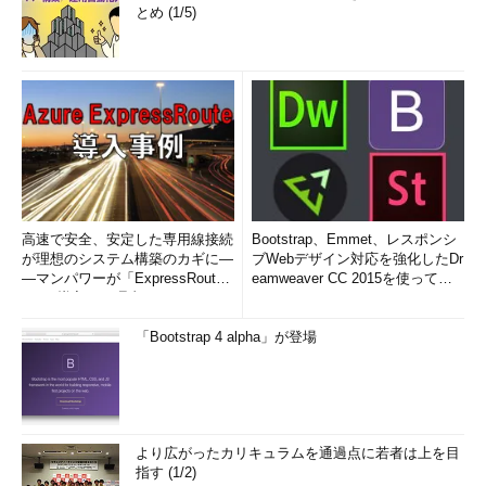
とめ (1/5)
高速で安全、安定した専用線接続
Bootstrap、Emmet、レスポンシ
が理想のシステム構築のカギに―
ブWebデザイン対応を強化したDr
―マンパワーが「ExpressRout
eamweaver CC 2015を使って
e」を導入した理由
み...
「Bootstrap 4 alpha」が登場
より広がったカリキュラムを通過点に若者は上を目
指す (1/2)