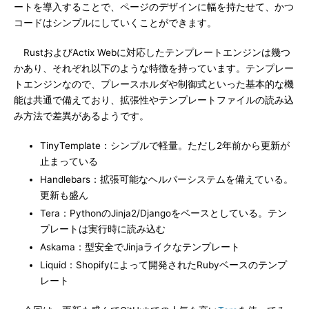
ートを導入することで、ページのデザインに幅を持たせて、かつ
コードはシンプルにしていくことができます。
RustおよびActix Webに対応したテンプレートエンジンは幾つ
かあり、それぞれ以下のような特徴を持っています。テンプレー
トエンジンなので、プレースホルダや制御式といった基本的な機
能は共通で備えており、拡張性やテンプレートファイルの読み込
み方法で差異があるようです。
TinyTemplate：シンプルで軽量。ただし2年前から更新が
止まっている
Handlebars：拡張可能なヘルパーシステムを備えている。
更新も盛ん
Tera：PythonのJinja2/Djangoをベースとしている。テン
プレートは実行時に読み込む
Askama：型安全でJinjaライクなテンプレート
Liquid：Shopifyによって開発されたRubyベースのテンプ
レート