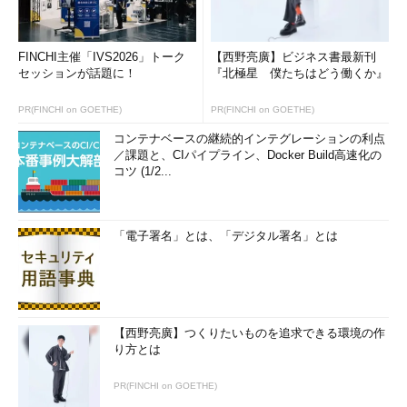
FINCHI主催「IVS2026」トーク
【西野亮廣】ビジネス書最新刊
セッションが話題に！
『北極星 僕たちはどう働くか』
PR(FINCHI on GOETHE)
PR(FINCHI on GOETHE)
コンテナベースの継続的インテグレーションの利点
／課題と、CIパイプライン、Docker Build高速化の
コツ (1/2...
「電子署名」とは、「デジタル署名」とは
【西野亮廣】つくりたいものを追求できる環境の作
り方とは
PR(FINCHI on GOETHE)