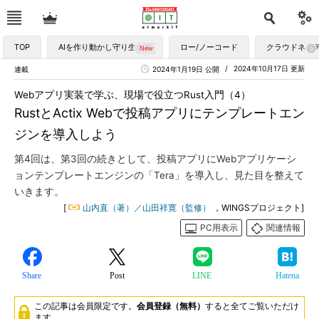
TOP
AIを作り動かし守り生かす
ロー/ノーコード
クラウドネイ
2024年10月17日 更新
連載
2024年1月19日 公開
Webアプリ実装で学ぶ、現場で役立つRust入門（4）
RustとActix Webで投稿アプリにテンプレートエン
ジンを導入しよう
第4回は、第3回の続きとして、投稿アプリにWebアプリケーシ
ョンテンプレートエンジンの「Tera」を導入し、見た目を整えて
いきます。
[
山内直（著）／山田祥寛（監修）
，WINGSプロジェクト]
PC用表示
関連情報
Share
Post
LINE
Hatena
この記事は会員限定です。
会員登録（無料）
すると全てご覧いただけ
ます。