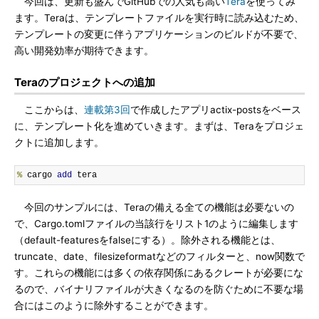
今回は、更新も盛んでGitHubでの人気も高い
Tera
を使ってみ
ます。Teraは、テンプレートファイルを実行時に読み込むため、
テンプレートの変更に伴うアプリケーションのビルドが不要で、
高い開発効率が期待できます。
Teraのプロジェクトへの追加
ここからは、
連載第3回
で作成したアプリactix-postsをベース
に、テンプレート化を進めていきます。まずは、Teraをプロジェ
クトに追加します。
%
 cargo 
add
 tera
今回のサンプルには、Teraの備える全ての機能は必要ないの
で、Cargo.tomlファイルの当該行をリスト1のように編集します
（default-featuresをfalseにする）。除外される機能とは、
truncate、date、filesizeformatなどのフィルターと、now関数で
す。これらの機能には多くの依存関係にあるクレートが必要にな
るので、バイナリファイルが大きくなるのを防ぐために不要な場
合にはこのように除外することができます。