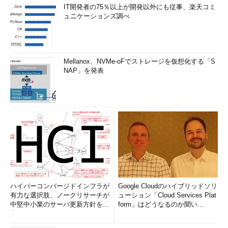
IT開発者の75％以上が開発以外にも従事、楽天コミ
ュニケーションズ調べ
Mellanox、NVMe-oFでストレージを仮想化する「S
NAP」を発表
ハイパーコンバージドインフラが
Google Cloudのハイブリッドソリ
有力な選択肢、ノークリサーチが
ューション「Cloud Services Plat
中堅中小業のサーバ更新方針を調
form」はどうなるのか聞い...
査