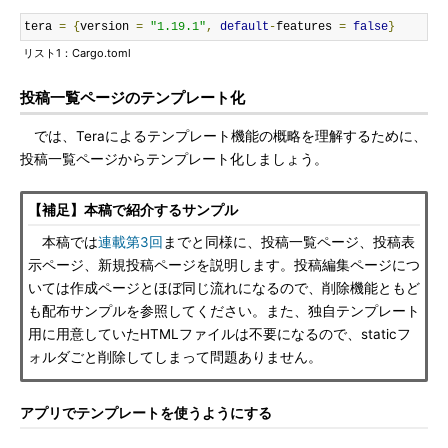
tera 
=
{
version 
=
"1.19.1"
,
default
-
features 
=
false
}
リスト1：Cargo.toml
投稿一覧ページのテンプレート化
では、Teraによるテンプレート機能の概略を理解するために、
投稿一覧ページからテンプレート化しましょう。
【補足】本稿で紹介するサンプル
本稿では
連載第3回
までと同様に、投稿一覧ページ、投稿表
示ページ、新規投稿ページを説明します。投稿編集ページにつ
いては作成ページとほぼ同じ流れになるので、削除機能ともど
も配布サンプルを参照してください。また、独自テンプレート
用に用意していたHTMLファイルは不要になるので、staticフ
ォルダごと削除してしまって問題ありません。
アプリでテンプレートを使うようにする