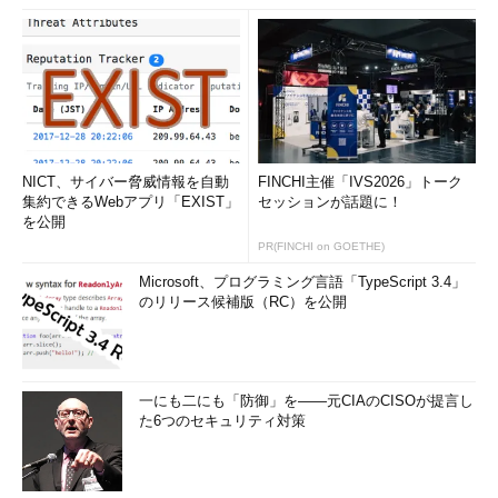
NICT、サイバー脅威情報を自動
FINCHI主催「IVS2026」トーク
集約できるWebアプリ「EXIST」
セッションが話題に！
を公開
PR(FINCHI on GOETHE)
Microsoft、プログラミング言語「TypeScript 3.4」
のリリース候補版（RC）を公開
一にも二にも「防御」を――元CIAのCISOが提言し
た6つのセキュリティ対策